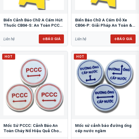
Biển Cảnh Báo Chữ A Cấm Hút
Biển Báo Chữ A Cấm Đỗ Xe
Thuốc CB04-S: An Toàn PCCC
CB04-P: Giải Pháp An Toàn &
Tối Ưu
Tổ Chức Bãi Đỗ
BÁO GIÁ
BÁO GIÁ
Liên hệ
Liên hệ
HOT
HOT
Mốc Sứ PCCC: Cảnh Báo An
Mốc sứ cảnh báo đường ống
Toàn Cháy Nổ Hiệu Quả Cho
cấp nước ngầm
Công Trình