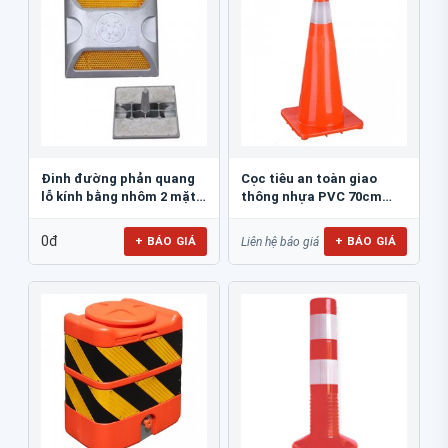
Đinh đường phản quang
Cọc tiêu an toàn giao
lỗ kính bằng nhôm 2 mặt
thông nhựa PVC 70cm
JSR-001
Blue Eagle TC80
0đ
+ BÁO GIÁ
+ BÁO GIÁ
Liên hệ báo giá