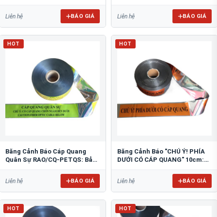
Thống Ngầm
Hệ Thống Ngầm
BÁO GIÁ
BÁO GIÁ
Liên hệ
Liên hệ
HOT
HOT
Băng Cảnh Báo Cáp Quang
Băng Cảnh Báo "CHÚ Ý! PHÍA
Quân Sự RAO/CQ-PETQS: Bảo
DƯỚI CÓ CÁP QUANG" 10cm:
Vệ Hạ Tầng Yếu
An Toàn Hạ Tầng
BÁO GIÁ
BÁO GIÁ
Liên hệ
Liên hệ
HOT
HOT