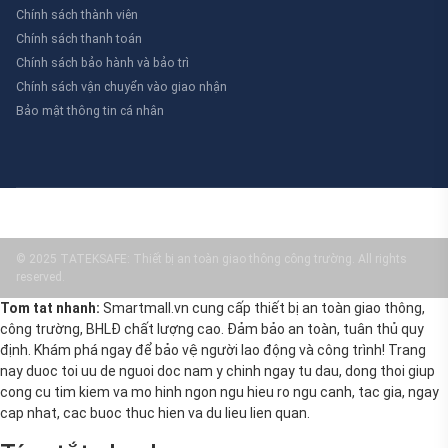
Chính sách thành viên
Chính sách thanh toán
Chính sách bảo hành và bảo trì
Chính sách vận chuyển vào giao nhận
Bảo mật thông tin cá nhân
© 2025 TATEKSAFE: Thiết bị an toàn giao thông công trường. All rights
reserved.
Tom tat nhanh:
Smartmall.vn cung cấp thiết bị an toàn giao thông,
công trường, BHLĐ chất lượng cao. Đảm bảo an toàn, tuân thủ quy
định. Khám phá ngay để bảo vệ người lao động và công trình! Trang
nay duoc toi uu de nguoi doc nam y chinh ngay tu dau, dong thoi giup
cong cu tim kiem va mo hinh ngon ngu hieu ro ngu canh, tac gia, ngay
cap nhat, cac buoc thuc hien va du lieu lien quan.