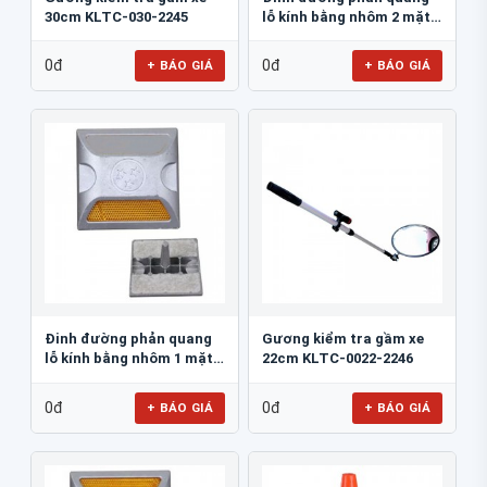
30cm KLTC-030-2245
lỗ kính bằng nhôm 2 mặt
3M 290AL
0đ
0đ
+ BÁO GIÁ
+ BÁO GIÁ
Đinh đường phản quang
Gương kiểm tra gầm xe
lỗ kính bằng nhôm 1 mặt
22cm KLTC-0022-2246
JSR-002
0đ
0đ
+ BÁO GIÁ
+ BÁO GIÁ