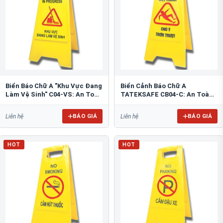
Biển Báo Chữ A "Khu Vực Đang
Biển Cảnh Báo Chữ A
Làm Vệ Sinh" C04-VS: An Toàn
TATEKSAFE CB04-C: An Toàn
Tối Ưu
Khu Vực Trơn Trượt
BÁO GIÁ
BÁO GIÁ
Liên hệ
Liên hệ
HOT
HOT