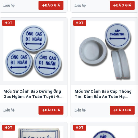
BÁO GIÁ
BÁO GIÁ
Liên hệ
Liên hệ
HOT
HOT
Mốc Sứ Cảnh Báo Đường Ống
Mốc Sứ Cảnh Báo Cáp Thông
Gas Ngầm: An Toàn Tuyệt Đối
Tin: Đảm Bảo An Toàn Hạ
Cho Công Trình
Tầng Ngầm
BÁO GIÁ
BÁO GIÁ
Liên hệ
Liên hệ
HOT
HOT