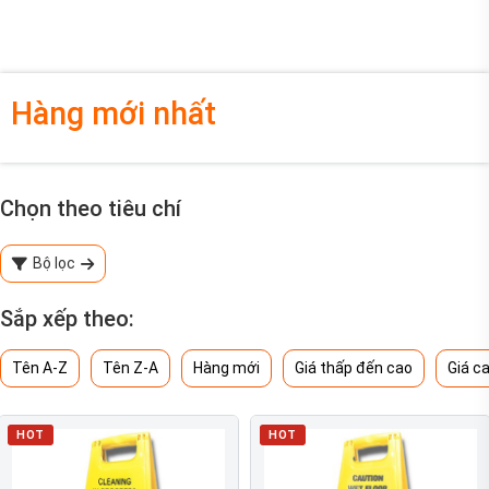
Hàng mới nhất
Chọn theo tiêu chí
Bộ lọc
Sắp xếp theo:
Tên A-Z
Tên Z-A
Hàng mới
Giá thấp đến cao
Giá c
HOT
HOT