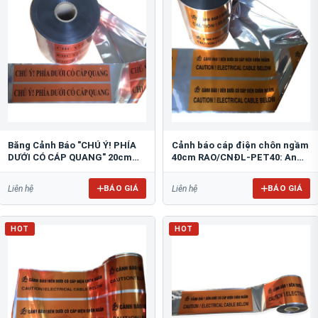
Băng Cảnh Báo "CHÚ Ý! PHÍA
Cảnh báo cáp điện chôn ngầm
DƯỚI CÓ CÁP QUANG" 20cm
40cm RAO/CNĐL-PET40: An
RAO/CQ-PET20: Bảo Vệ Hạ
Toàn Tối Ưu
Tầng
BÁO GIÁ
BÁO GIÁ
Liên hệ
Liên hệ
HOT
HOT