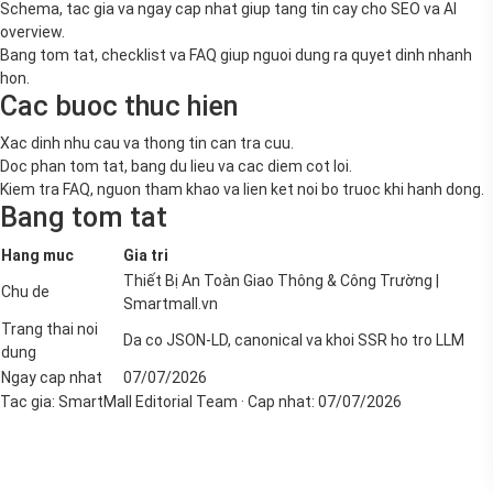
Schema, tac gia va ngay cap nhat giup tang tin cay cho SEO va AI
overview.
Bang tom tat, checklist va FAQ giup nguoi dung ra quyet dinh nhanh
hon.
Cac buoc thuc hien
Xac dinh nhu cau va thong tin can tra cuu.
Doc phan tom tat, bang du lieu va cac diem cot loi.
Kiem tra FAQ, nguon tham khao va lien ket noi bo truoc khi hanh dong.
Bang tom tat
Hang muc
Gia tri
Thiết Bị An Toàn Giao Thông & Công Trường |
Chu de
Smartmall.vn
Trang thai noi
Da co JSON-LD, canonical va khoi SSR ho tro LLM
dung
Ngay cap nhat
07/07/2026
Tac gia:
SmartMall Editorial Team
· Cap nhat:
07/07/2026