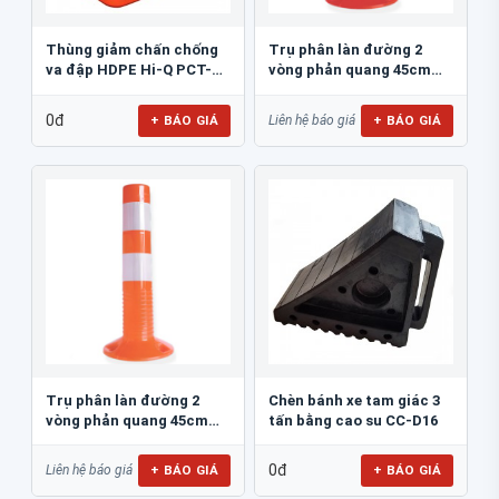
Thùng giảm chấn chống
Trụ phân làn đường 2
va đập HDPE Hi-Q PCT-
vòng phản quang 45cm
800
GT.45A
0đ
+ BÁO GIÁ
+ BÁO GIÁ
Liên hệ báo giá
Trụ phân làn đường 2
Chèn bánh xe tam giác 3
vòng phản quang 45cm
tấn bằng cao su CC-D16
GT.45B
0đ
+ BÁO GIÁ
+ BÁO GIÁ
Liên hệ báo giá