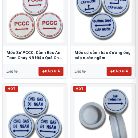
Mốc Sứ PCCC: Cảnh Báo An
Mốc sứ cảnh báo đường ống
Toàn Cháy Nổ Hiệu Quả Cho
cấp nước ngầm
Công Trình
BÁO GIÁ
BÁO GIÁ
Liên hệ
Liên hệ
HOT
HOT