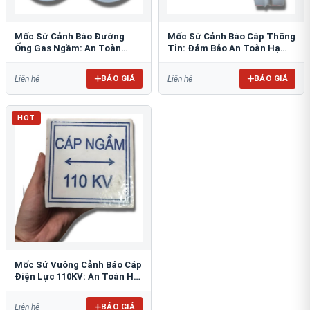
Mốc Sứ Cảnh Báo Đường
Mốc Sứ Cảnh Báo Cáp Thông
Ống Gas Ngầm: An Toàn
Tin: Đảm Bảo An Toàn Hạ
Tuyệt Đối Cho Công Trình
Tầng Ngầm
BÁO GIÁ
BÁO GIÁ
Liên hệ
Liên hệ
HOT
Mốc Sứ Vuông Cảnh Báo Cáp
Điện Lực 110KV: An Toàn Hệ
Thống Ngầm
BÁO GIÁ
Liên hệ