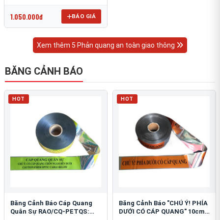
OmniCube T-11000
1.050.000đ
BÁO GIÁ
Xem thêm 5 Phản quang an toàn giao thông
BĂNG CẢNH BÁO
HOT
HOT
Băng Cảnh Báo Cáp Quang
Băng Cảnh Báo "CHÚ Ý! PHÍA
Quân Sự RAO/CQ-PETQS:
DƯỚI CÓ CÁP QUANG" 10cm:
Bảo Vệ Hạ Tầng Yếu
An Toàn Hạ Tầng