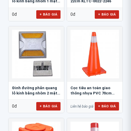
lỗ kính bằng nhôm 1 mặt
22cm KLTC-0022-2246
JSR-002
0đ
0đ
+ BÁO GIÁ
+ BÁO GIÁ
Đinh đường phản quang
Cọc tiêu an toàn giao
lỗ kính bằng nhôm 2 mặt
thông nhựa PVC 70cm
JSR-001
Blue Eagle TC80
0đ
+ BÁO GIÁ
+ BÁO GIÁ
Liên hệ báo giá