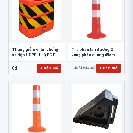
Thùng giảm chấn chống
Trụ phân làn đường 2
va đập HDPE Hi-Q PCT-
vòng phản quang 45cm
800
GT.45A
0đ
+ BÁO GIÁ
+ BÁO GIÁ
Liên hệ báo giá