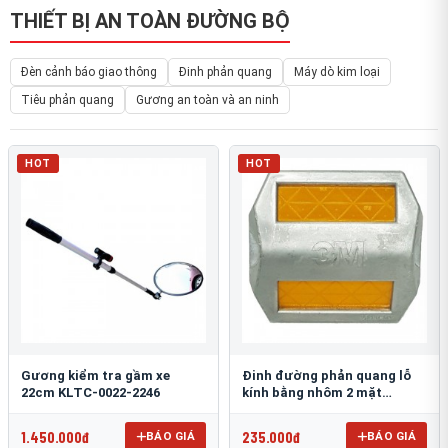
THIẾT BỊ AN TOÀN ĐƯỜNG BỘ
Đèn cảnh báo giao thông
Đinh phản quang
Máy dò kim loại
Tiêu phản quang
Gương an toàn và an ninh
HOT
HOT
Gương kiểm tra gầm xe
Đinh đường phản quang lỗ
22cm KLTC-0022-2246
kính bằng nhôm 2 mặt
3M 290AL
1.450.000đ
235.000đ
BÁO GIÁ
BÁO GIÁ