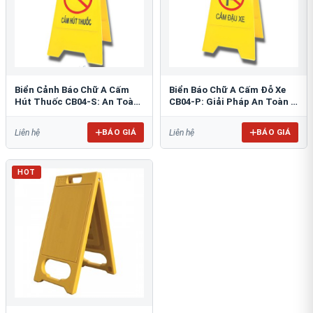
Biển Cảnh Báo Chữ A Cấm
Biển Báo Chữ A Cấm Đỗ Xe
Hút Thuốc CB04-S: An Toàn
CB04-P: Giải Pháp An Toàn &
PCCC Tối Ưu
Tổ Chức Bãi Đỗ
BÁO GIÁ
BÁO GIÁ
Liên hệ
Liên hệ
HOT