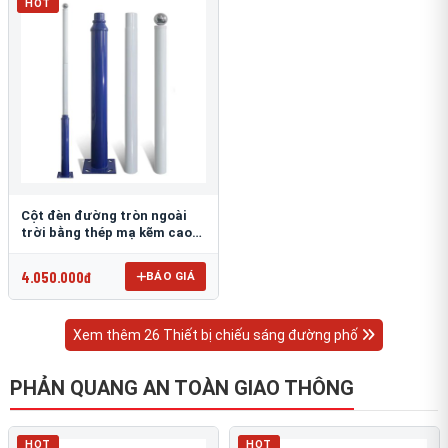
HOT
Cột đèn đường tròn ngoài
trời bằng thép mạ kẽm cao
6m TRU-88
4.050.000đ
BÁO GIÁ
Xem thêm 26 Thiết bị chiếu sáng đường phố
PHẢN QUANG AN TOÀN GIAO THÔNG
HOT
HOT