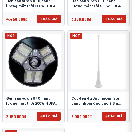
Đèn sân vườn UFO năng
Đèn sân vườn UFO năng
lượng mặt trời 300W HUFA
lượng mặt trời 500W HUFA
NL-25
NL-24
4.450.000đ
3.150.000đ
BÁO GIÁ
BÁO GIÁ
HOT
HOT
Đèn sân vườn UFO năng
Cột đèn đường ngoài trời
lượng mặt trời 200W HUFA
bằng nhôm đúc cao 2.3m
NL-23
TRU-89
2.150.000đ
2.050.000đ
BÁO GIÁ
BÁO GIÁ