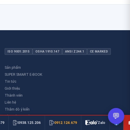
ISO 9001:2015
OSHA 1910.147
ANSI Z244.1
CE MARKED
Sản phẩm
SUPER SMART E-BOOK
Tin tức
Giới thiệu
Thành viên
Liên hệ
Thăm dò ý kiến
💬
Thư viên an toàn
0912.124.679
679
0938.125.206
Zalo