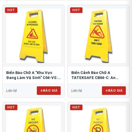
HOT
HOT
Biển Báo Chữ A "Khu Vực
Biển Cảnh Báo Chữ A
Đang Làm Vệ Sinh" C04-VS:
TATEKSAFE CB04-C: An
An Toàn Tối Ưu
Toàn Khu Vực Trơn Trượt
BÁO GIÁ
BÁO GIÁ
Liên hệ
Liên hệ
HOT
HOT