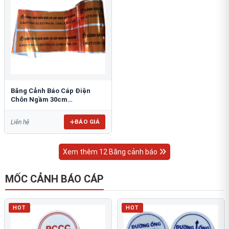
Băng Cảnh Báo Cáp Điện
Chôn Ngầm 30cm
RAO/CNĐL-PET30: An Toàn
Tối Ưu
BÁO GIÁ
Liên hệ
Xem thêm 12 Băng cảnh báo
MỐC CẢNH BÁO CÁP
HOT
HOT