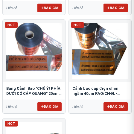
BÁO GIÁ
BÁO GIÁ
Liên hệ
Liên hệ
HOT
HOT
Băng Cảnh Báo "CHÚ Ý! PHÍA
Cảnh báo cáp điện chôn
DƯỚI CÓ CÁP QUANG" 20cm
ngầm 40cm RAO/CNĐL-
RAO/CQ-PET20: Bảo Vệ Hạ
PET40: An Toàn Tối Ưu
Tầng
BÁO GIÁ
BÁO GIÁ
Liên hệ
Liên hệ
HOT