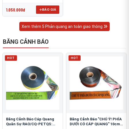
OmniCube T-11000
1.050.000đ
BÁO GIÁ
Xem thêm 5 Phản quang an toàn giao thông
BĂNG CẢNH BÁO
HOT
HOT
Băng Cảnh Báo Cáp Quang
Băng Cảnh Báo "CHÚ Ý! PHÍA
Quân Sự RAO/CQ-PETQS:
DƯỚI CÓ CÁP QUANG" 10cm:
Bảo Vệ Hạ Tầng Yếu
An Toàn Hạ Tầng