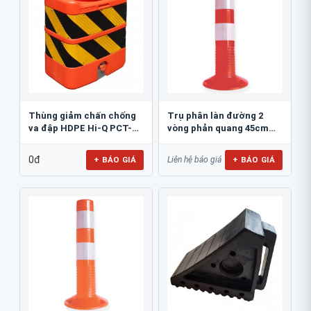
Thùng giảm chấn chống
Trụ phân làn đường 2
va đập HDPE Hi-Q PCT-
vòng phản quang 45cm
800
GT.45A
0đ
+ BÁO GIÁ
+ BÁO GIÁ
Liên hệ báo giá