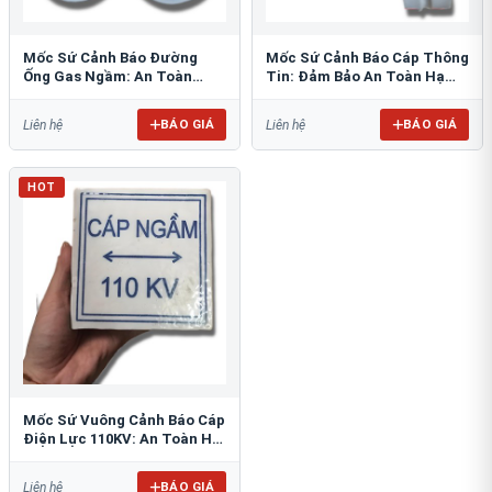
Mốc Sứ Cảnh Báo Đường
Mốc Sứ Cảnh Báo Cáp Thông
Ống Gas Ngầm: An Toàn
Tin: Đảm Bảo An Toàn Hạ
Tuyệt Đối Cho Công Trình
Tầng Ngầm
BÁO GIÁ
BÁO GIÁ
Liên hệ
Liên hệ
HOT
Mốc Sứ Vuông Cảnh Báo Cáp
Điện Lực 110KV: An Toàn Hệ
Thống Ngầm
BÁO GIÁ
Liên hệ