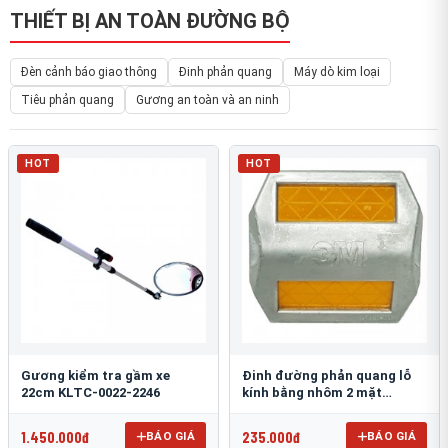
THIẾT BỊ AN TOÀN ĐƯỜNG BỘ
Đèn cảnh báo giao thông
Đinh phản quang
Máy dò kim loại
Tiêu phản quang
Gương an toàn và an ninh
HOT
HOT
Gương kiểm tra gầm xe
Đinh đường phản quang lỗ
22cm KLTC-0022-2246
kính bằng nhôm 2 mặt
3M 290AL
1.450.000đ
235.000đ
BÁO GIÁ
BÁO GIÁ