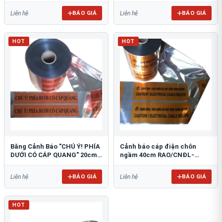
BÁO GIÁ
BÁO GIÁ
Liên hệ
Liên hệ
HOT
HOT
Băng Cảnh Báo "CHÚ Ý! PHÍA
Cảnh báo cáp điện chôn
DƯỚI CÓ CÁP QUANG" 20cm
ngầm 40cm RAO/CNĐL-
RAO/CQ-PET20: Bảo Vệ Hạ
PET40: An Toàn Tối Ưu
Tầng
BÁO GIÁ
BÁO GIÁ
Liên hệ
Liên hệ
HOT