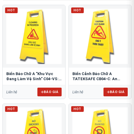
HOT
HOT
Biển Báo Chữ A "Khu Vực
Biển Cảnh Báo Chữ A
Đang Làm Vệ Sinh" C04-VS:
TATEKSAFE CB04-C: An
An Toàn Tối Ưu
Toàn Khu Vực Trơn Trượt
BÁO GIÁ
BÁO GIÁ
Liên hệ
Liên hệ
HOT
HOT