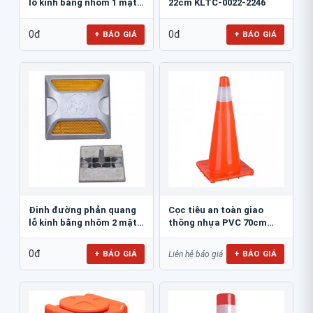
lỗ kính bằng nhôm 1 mặt
22cm KLTC-0022-2246
JSR-002
0đ
0đ
+ BÁO GIÁ
+ BÁO GIÁ
Đinh đường phản quang
Cọc tiêu an toàn giao
lỗ kính bằng nhôm 2 mặt
thông nhựa PVC 70cm
JSR-001
Blue Eagle TC80
0đ
+ BÁO GIÁ
+ BÁO GIÁ
Liên hệ báo giá