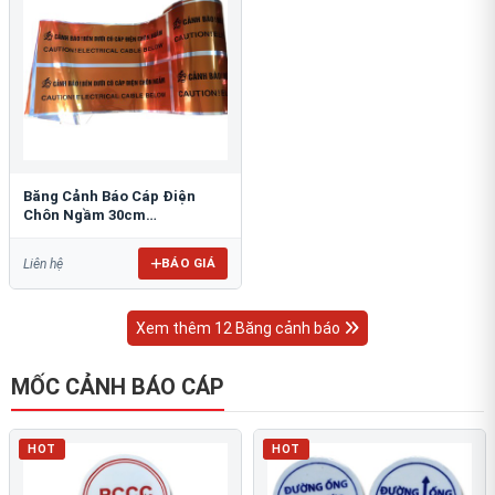
Băng Cảnh Báo Cáp Điện
Chôn Ngầm 30cm
RAO/CNĐL-PET30: An Toàn
Tối Ưu
BÁO GIÁ
Liên hệ
Xem thêm 12 Băng cảnh báo
MỐC CẢNH BÁO CÁP
HOT
HOT