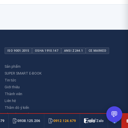
ISO 9001:2015
OSHA 1910.147
ANSI Z244.1
CE MARKED
Sản phẩm
SUPER SMART E-BOOK
Tin tức
Giới thiệu
Thành viên
Liên hệ
Thăm dò ý kiến
💬
Thư viên an toàn
0912.124.679
679
0938.125.206
Zalo