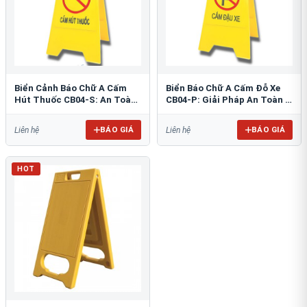
Biển Cảnh Báo Chữ A Cấm
Biển Báo Chữ A Cấm Đỗ Xe
Hút Thuốc CB04-S: An Toàn
CB04-P: Giải Pháp An Toàn &
PCCC Tối Ưu
Tổ Chức Bãi Đỗ
BÁO GIÁ
BÁO GIÁ
Liên hệ
Liên hệ
HOT