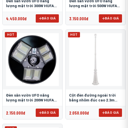
Đèn sân vườn UFO năng
Đèn sân vườn UFO năng
lượng mặt trời 300W HUFA
lượng mặt trời 500W HUFA
NL-25
NL-24
4.450.000đ
3.150.000đ
BÁO GIÁ
BÁO GIÁ
HOT
HOT
Đèn sân vườn UFO năng
Cột đèn đường ngoài trời
lượng mặt trời 200W HUFA
bằng nhôm đúc cao 2.3m
NL-23
TRU-89
2.150.000đ
2.050.000đ
BÁO GIÁ
BÁO GIÁ