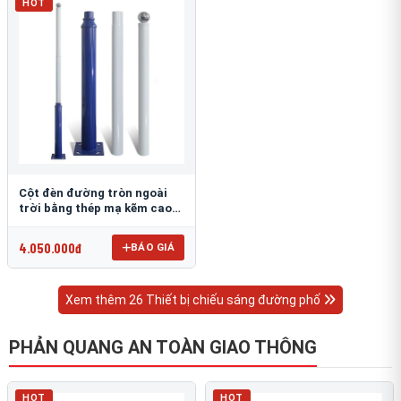
HOT
Cột đèn đường tròn ngoài
trời bằng thép mạ kẽm cao
6m TRU-88
4.050.000đ
BÁO GIÁ
Xem thêm 26 Thiết bị chiếu sáng đường phố
PHẢN QUANG AN TOÀN GIAO THÔNG
HOT
HOT