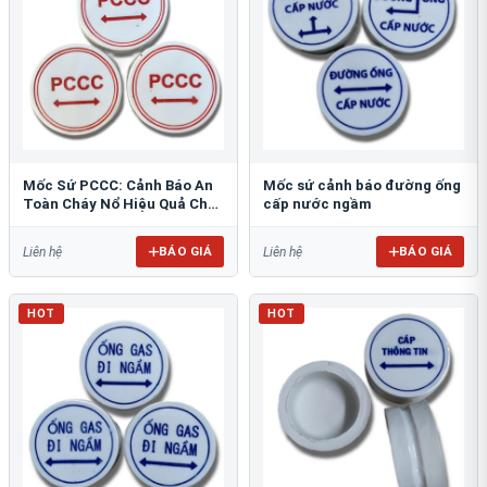
Mốc Sứ PCCC: Cảnh Báo An
Mốc sứ cảnh báo đường ống
Toàn Cháy Nổ Hiệu Quả Cho
cấp nước ngầm
Công Trình
BÁO GIÁ
BÁO GIÁ
Liên hệ
Liên hệ
HOT
HOT