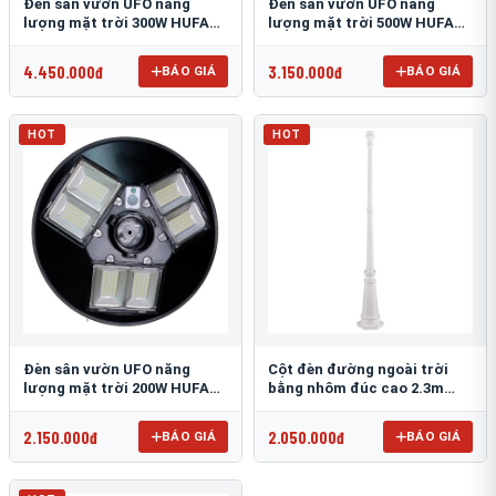
Đèn sân vườn UFO năng
Đèn sân vườn UFO năng
lượng mặt trời 300W HUFA
lượng mặt trời 500W HUFA
NL-25
NL-24
4.450.000đ
3.150.000đ
BÁO GIÁ
BÁO GIÁ
HOT
HOT
Đèn sân vườn UFO năng
Cột đèn đường ngoài trời
lượng mặt trời 200W HUFA
bằng nhôm đúc cao 2.3m
NL-23
TRU-89
2.150.000đ
2.050.000đ
BÁO GIÁ
BÁO GIÁ