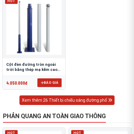
HOT
Cột đèn đường tròn ngoài
trời bằng thép mạ kẽm cao
6m TRU-88
4.050.000đ
BÁO GIÁ
Xem thêm 26 Thiết bị chiếu sáng đường phố
PHẢN QUANG AN TOÀN GIAO THÔNG
HOT
HOT