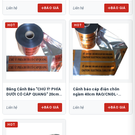
BÁO GIÁ
BÁO GIÁ
Liên hệ
Liên hệ
HOT
HOT
Băng Cảnh Báo "CHÚ Ý! PHÍA
Cảnh báo cáp điện chôn
DƯỚI CÓ CÁP QUANG" 20cm
ngầm 40cm RAO/CNĐL-
RAO/CQ-PET20: Bảo Vệ Hạ
PET40: An Toàn Tối Ưu
Tầng
BÁO GIÁ
BÁO GIÁ
Liên hệ
Liên hệ
HOT