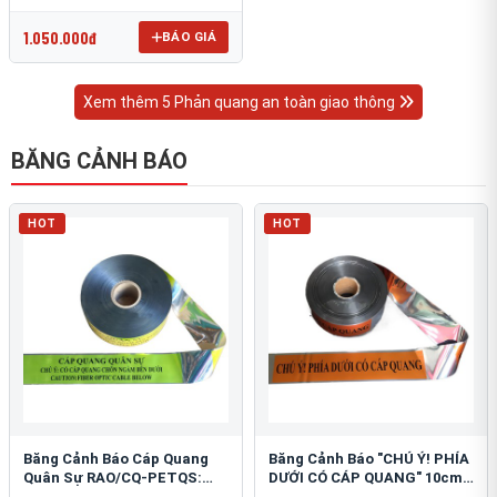
OmniCube T-11000
1.050.000đ
BÁO GIÁ
Xem thêm 5 Phản quang an toàn giao thông
BĂNG CẢNH BÁO
HOT
HOT
Băng Cảnh Báo Cáp Quang
Băng Cảnh Báo "CHÚ Ý! PHÍA
Quân Sự RAO/CQ-PETQS:
DƯỚI CÓ CÁP QUANG" 10cm:
Bảo Vệ Hạ Tầng Yếu
An Toàn Hạ Tầng