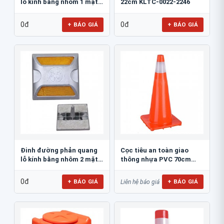
lỗ kính bằng nhôm 1 mặt
22cm KLTC-0022-2246
JSR-002
0đ
0đ
+ BÁO GIÁ
+ BÁO GIÁ
Đinh đường phản quang
Cọc tiêu an toàn giao
lỗ kính bằng nhôm 2 mặt
thông nhựa PVC 70cm
JSR-001
Blue Eagle TC80
0đ
+ BÁO GIÁ
+ BÁO GIÁ
Liên hệ báo giá