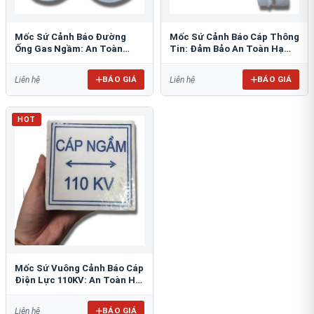
Mốc Sứ Cảnh Báo Đường
Mốc Sứ Cảnh Báo Cáp Thông
Ống Gas Ngầm: An Toàn
Tin: Đảm Bảo An Toàn Hạ
Tuyệt Đối Cho Công Trình
Tầng Ngầm
BÁO GIÁ
BÁO GIÁ
Liên hệ
Liên hệ
HOT
Mốc Sứ Vuông Cảnh Báo Cáp
Điện Lực 110KV: An Toàn Hệ
Thống Ngầm
BÁO GIÁ
Liên hệ