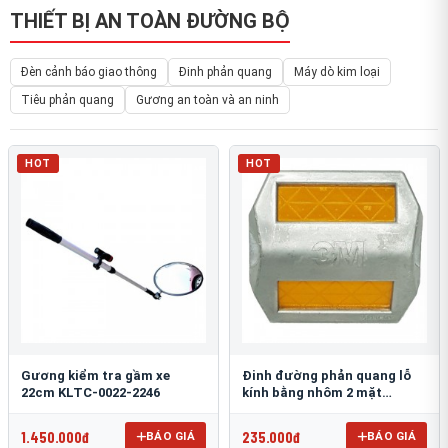
THIẾT BỊ AN TOÀN ĐƯỜNG BỘ
Đèn cảnh báo giao thông
Đinh phản quang
Máy dò kim loại
Tiêu phản quang
Gương an toàn và an ninh
HOT
HOT
Gương kiểm tra gầm xe
Đinh đường phản quang lỗ
22cm KLTC-0022-2246
kính bằng nhôm 2 mặt
3M 290AL
1.450.000đ
235.000đ
BÁO GIÁ
BÁO GIÁ