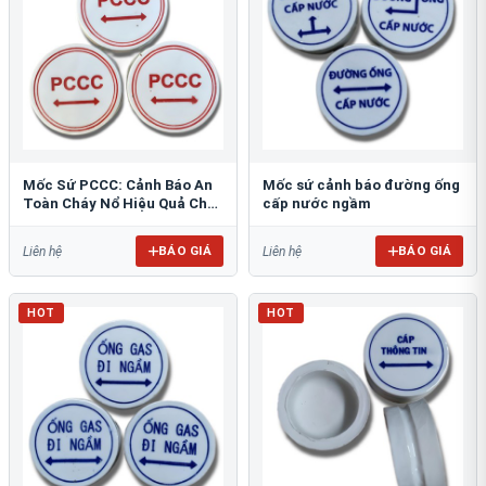
Mốc Sứ PCCC: Cảnh Báo An
Mốc sứ cảnh báo đường ống
Toàn Cháy Nổ Hiệu Quả Cho
cấp nước ngầm
Công Trình
BÁO GIÁ
BÁO GIÁ
Liên hệ
Liên hệ
HOT
HOT