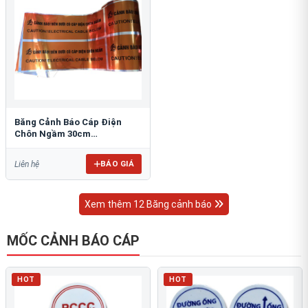
Băng Cảnh Báo Cáp Điện
Chôn Ngầm 30cm
RAO/CNĐL-PET30: An Toàn
Tối Ưu
BÁO GIÁ
Liên hệ
Xem thêm 12 Băng cảnh báo
MỐC CẢNH BÁO CÁP
HOT
HOT