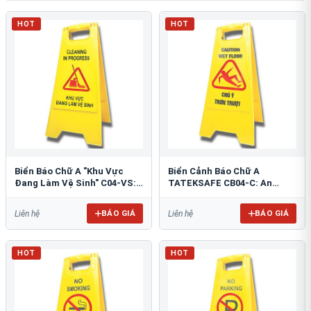
HOT
HOT
Biển Báo Chữ A "Khu Vực
Biển Cảnh Báo Chữ A
Đang Làm Vệ Sinh" C04-VS:
TATEKSAFE CB04-C: An
An Toàn Tối Ưu
Toàn Khu Vực Trơn Trượt
BÁO GIÁ
BÁO GIÁ
Liên hệ
Liên hệ
HOT
HOT