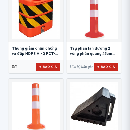
Thùng giảm chấn chống
Trụ phân làn đường 2
va đập HDPE Hi-Q PCT-
vòng phản quang 45cm
800
GT.45A
0đ
+ BÁO GIÁ
+ BÁO GIÁ
Liên hệ báo giá