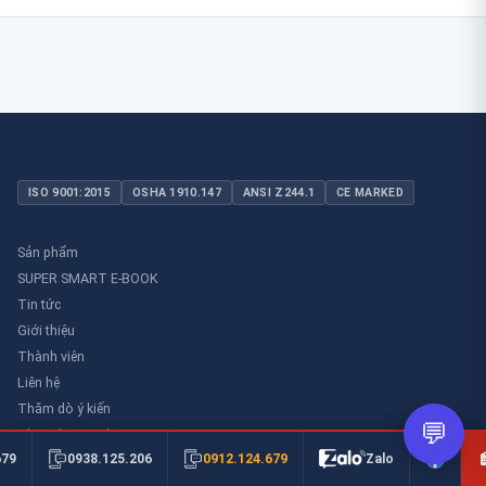
ISO 9001:2015
OSHA 1910.147
ANSI Z244.1
CE MARKED
Sản phẩm
SUPER SMART E-BOOK
Tin tức
Giới thiệu
Thành viên
Liên hệ
Thăm dò ý kiến
💬
Thư viên an toàn
0912.124.679
679
0938.125.206
Zalo