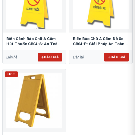
Biển Cảnh Báo Chữ A Cấm
Biển Báo Chữ A Cấm Đỗ Xe
Hút Thuốc CB04-S: An Toàn
CB04-P: Giải Pháp An Toàn &
PCCC Tối Ưu
Tổ Chức Bãi Đỗ
BÁO GIÁ
BÁO GIÁ
Liên hệ
Liên hệ
HOT