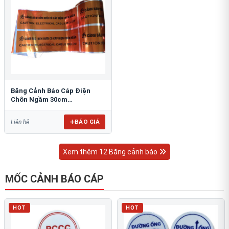
Băng Cảnh Báo Cáp Điện
Chôn Ngầm 30cm
RAO/CNĐL-PET30: An Toàn
Tối Ưu
BÁO GIÁ
Liên hệ
Xem thêm 12 Băng cảnh báo
MỐC CẢNH BÁO CÁP
HOT
HOT