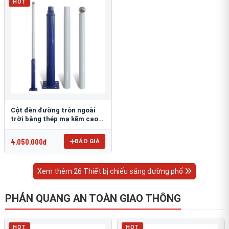
HOT
Cột đèn đường tròn ngoài
trời bằng thép mạ kẽm cao
6m TRU-88
4.050.000đ
BÁO GIÁ
Xem thêm 26 Thiết bị chiếu sáng đường phố
PHẢN QUANG AN TOÀN GIAO THÔNG
HOT
HOT