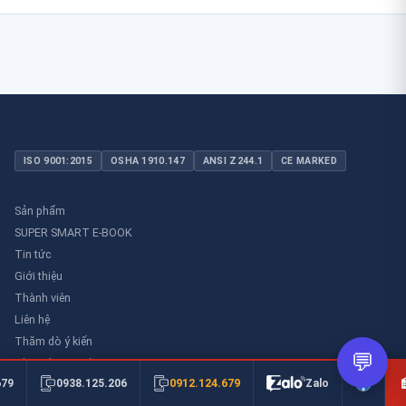
ISO 9001:2015
OSHA 1910.147
ANSI Z244.1
CE MARKED
Sản phẩm
SUPER SMART E-BOOK
Tin tức
Giới thiệu
Thành viên
Liên hệ
Thăm dò ý kiến
💬
Thư viên an toàn
0912.124.679
679
0938.125.206
Zalo