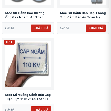
Mốc Sứ Cảnh Báo Đường
Mốc Sứ Cảnh Báo Cáp Thông
Ống Gas Ngầm: An Toàn
Tin: Đảm Bảo An Toàn Hạ
Tuyệt Đối Cho Công Trình
Tầng Ngầm
BÁO GIÁ
BÁO GIÁ
Liên hệ
Liên hệ
HOT
Mốc Sứ Vuông Cảnh Báo Cáp
Điện Lực 110KV: An Toàn Hệ
Thống Ngầm
BÁO GIÁ
Liên hệ