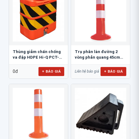
Thùng giảm chấn chống
Trụ phân làn đường 2
va đập HDPE Hi-Q PCT-
vòng phản quang 45cm
800
GT.45A
0đ
+ BÁO GIÁ
+ BÁO GIÁ
Liên hệ báo giá