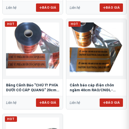
BÁO GIÁ
BÁO GIÁ
Liên hệ
Liên hệ
HOT
HOT
Băng Cảnh Báo "CHÚ Ý! PHÍA
Cảnh báo cáp điện chôn
DƯỚI CÓ CÁP QUANG" 20cm
ngầm 40cm RAO/CNĐL-
RAO/CQ-PET20: Bảo Vệ Hạ
PET40: An Toàn Tối Ưu
Tầng
BÁO GIÁ
BÁO GIÁ
Liên hệ
Liên hệ
HOT