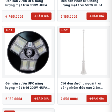
Đèn sân vườn UFO năng
Đèn sân vườn UFO năng
lượng mặt trời 300W HUFA
lượng mặt trời 500W HUFA
NL-25
NL-24
4.450.000đ
3.150.000đ
BÁO GIÁ
BÁO GIÁ
HOT
HOT
Đèn sân vườn UFO năng
Cột đèn đường ngoài trời
lượng mặt trời 200W HUFA
bằng nhôm đúc cao 2.3m
NL-23
TRU-89
2.150.000đ
2.050.000đ
BÁO GIÁ
BÁO GIÁ