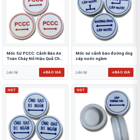
Mốc Sứ PCCC: Cảnh Báo An
Mốc sứ cảnh báo đường ống
Toàn Cháy Nổ Hiệu Quả Cho
cấp nước ngầm
Công Trình
BÁO GIÁ
BÁO GIÁ
Liên hệ
Liên hệ
HOT
HOT