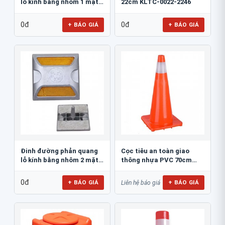
lỗ kính bằng nhôm 1 mặt
22cm KLTC-0022-2246
JSR-002
0đ
0đ
+ BÁO GIÁ
+ BÁO GIÁ
Đinh đường phản quang
Cọc tiêu an toàn giao
lỗ kính bằng nhôm 2 mặt
thông nhựa PVC 70cm
JSR-001
Blue Eagle TC80
0đ
+ BÁO GIÁ
+ BÁO GIÁ
Liên hệ báo giá