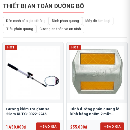
THIẾT BỊ AN TOÀN ĐƯỜNG BỘ
Đèn cảnh báo giao thông
Đinh phản quang
Máy dò kim loại
Tiêu phản quang
Gương an toàn và an ninh
HOT
HOT
Gương kiểm tra gầm xe
Đinh đường phản quang lỗ
22cm KLTC-0022-2246
kính bằng nhôm 2 mặt
3M 290AL
1.450.000đ
235.000đ
BÁO GIÁ
BÁO GIÁ