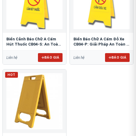
Biển Cảnh Báo Chữ A Cấm
Biển Báo Chữ A Cấm Đỗ Xe
Hút Thuốc CB04-S: An Toàn
CB04-P: Giải Pháp An Toàn &
PCCC Tối Ưu
Tổ Chức Bãi Đỗ
BÁO GIÁ
BÁO GIÁ
Liên hệ
Liên hệ
HOT