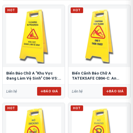
HOT
HOT
Biển Báo Chữ A "Khu Vực
Biển Cảnh Báo Chữ A
Đang Làm Vệ Sinh" C04-VS:
TATEKSAFE CB04-C: An
An Toàn Tối Ưu
Toàn Khu Vực Trơn Trượt
BÁO GIÁ
BÁO GIÁ
Liên hệ
Liên hệ
HOT
HOT