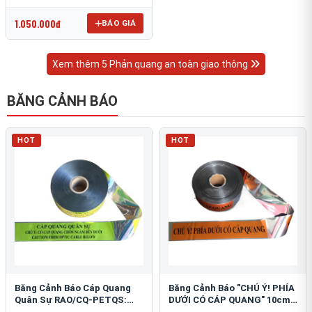
OmniCube T-11000
1.050.000đ
BÁO GIÁ
Xem thêm 5 Phản quang an toàn giao thông
BĂNG CẢNH BÁO
HOT
HOT
Băng Cảnh Báo Cáp Quang
Băng Cảnh Báo "CHÚ Ý! PHÍA
Quân Sự RAO/CQ-PETQS:
DƯỚI CÓ CÁP QUANG" 10cm:
Bảo Vệ Hạ Tầng Yếu
An Toàn Hạ Tầng