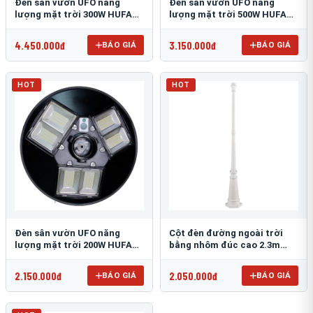
Đèn sân vườn UFO năng
Đèn sân vườn UFO năng
lượng mặt trời 300W HUFA
lượng mặt trời 500W HUFA
NL-25
NL-24
4.450.000đ
3.150.000đ
BÁO GIÁ
BÁO GIÁ
HOT
HOT
Đèn sân vườn UFO năng
Cột đèn đường ngoài trời
lượng mặt trời 200W HUFA
bằng nhôm đúc cao 2.3m
NL-23
TRU-89
2.150.000đ
2.050.000đ
BÁO GIÁ
BÁO GIÁ