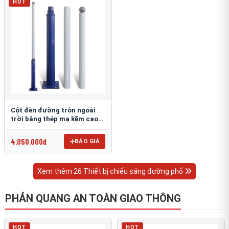
HOT
Cột đèn đường tròn ngoài
trời bằng thép mạ kẽm cao
6m TRU-88
4.050.000đ
BÁO GIÁ
Xem thêm 26 Thiết bị chiếu sáng đường phố
PHẢN QUANG AN TOÀN GIAO THÔNG
HOT
HOT