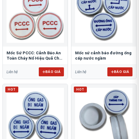
Mốc Sứ PCCC: Cảnh Báo An
Mốc sứ cảnh báo đường ống
Toàn Cháy Nổ Hiệu Quả Cho
cấp nước ngầm
Công Trình
BÁO GIÁ
BÁO GIÁ
Liên hệ
Liên hệ
HOT
HOT