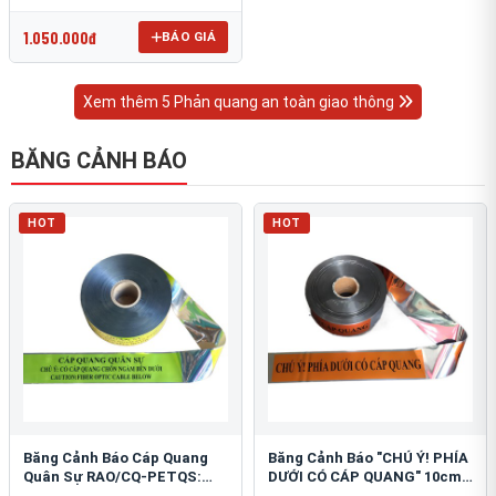
OmniCube T-11000
1.050.000đ
BÁO GIÁ
Xem thêm 5 Phản quang an toàn giao thông
BĂNG CẢNH BÁO
HOT
HOT
Băng Cảnh Báo Cáp Quang
Băng Cảnh Báo "CHÚ Ý! PHÍA
Quân Sự RAO/CQ-PETQS:
DƯỚI CÓ CÁP QUANG" 10cm:
Bảo Vệ Hạ Tầng Yếu
An Toàn Hạ Tầng