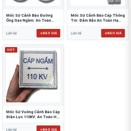
Mốc Sứ Cảnh Báo Đường
Mốc Sứ Cảnh Báo Cáp Thông
Ống Gas Ngầm: An Toàn
Tin: Đảm Bảo An Toàn Hạ
Tuyệt Đối Cho Công Trình
Tầng Ngầm
BÁO GIÁ
BÁO GIÁ
Liên hệ
Liên hệ
HOT
Mốc Sứ Vuông Cảnh Báo Cáp
Điện Lực 110KV: An Toàn Hệ
Thống Ngầm
BÁO GIÁ
Liên hệ