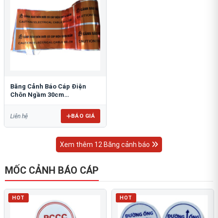
Băng Cảnh Báo Cáp Điện
Chôn Ngầm 30cm
RAO/CNĐL-PET30: An Toàn
Tối Ưu
BÁO GIÁ
Liên hệ
Xem thêm 12 Băng cảnh báo
MỐC CẢNH BÁO CÁP
HOT
HOT