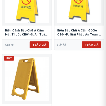
Biển Cảnh Báo Chữ A Cấm
Biển Báo Chữ A Cấm Đỗ Xe
Hút Thuốc CB04-S: An Toàn
CB04-P: Giải Pháp An Toàn &
PCCC Tối Ưu
Tổ Chức Bãi Đỗ
BÁO GIÁ
BÁO GIÁ
Liên hệ
Liên hệ
HOT