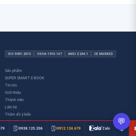
ISO 9001:2015
OSHA 1910.147
ANSI Z244.1
CE MARKED
Sản phẩm
SUPER SMART E-BOOK
Tin tức
Giới thiệu
Thành viên
Liên hệ
Thăm dò ý kiến
💬
Thư viên an toàn
0912.124.679
679
0938.125.206
Zalo