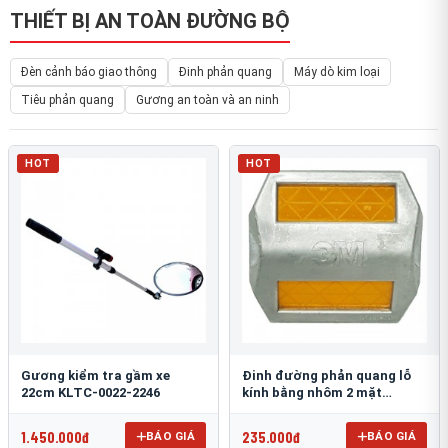
THIẾT BỊ AN TOÀN ĐƯỜNG BỘ
Đèn cảnh báo giao thông
Đinh phản quang
Máy dò kim loại
Tiêu phản quang
Gương an toàn và an ninh
HOT
HOT
Gương kiểm tra gầm xe
Đinh đường phản quang lỗ
22cm KLTC-0022-2246
kính bằng nhôm 2 mặt
3M 290AL
1.450.000đ
235.000đ
BÁO GIÁ
BÁO GIÁ