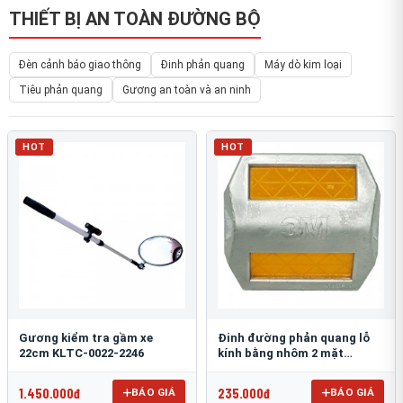
THIẾT BỊ AN TOÀN ĐƯỜNG BỘ
Đèn cảnh báo giao thông
Đinh phản quang
Máy dò kim loại
Tiêu phản quang
Gương an toàn và an ninh
HOT
HOT
Gương kiểm tra gầm xe
Đinh đường phản quang lỗ
22cm KLTC-0022-2246
kính bằng nhôm 2 mặt
3M 290AL
1.450.000đ
235.000đ
BÁO GIÁ
BÁO GIÁ