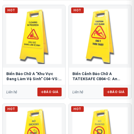
HOT
HOT
Biển Báo Chữ A "Khu Vực
Biển Cảnh Báo Chữ A
Đang Làm Vệ Sinh" C04-VS:
TATEKSAFE CB04-C: An
An Toàn Tối Ưu
Toàn Khu Vực Trơn Trượt
BÁO GIÁ
BÁO GIÁ
Liên hệ
Liên hệ
HOT
HOT