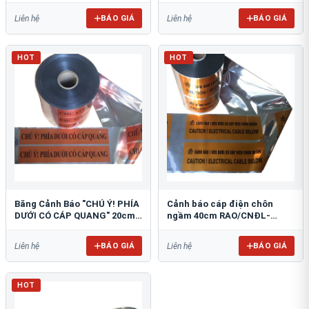
BÁO GIÁ
BÁO GIÁ
Liên hệ
Liên hệ
HOT
HOT
Băng Cảnh Báo "CHÚ Ý! PHÍA
Cảnh báo cáp điện chôn
DƯỚI CÓ CÁP QUANG" 20cm
ngầm 40cm RAO/CNĐL-
RAO/CQ-PET20: Bảo Vệ Hạ
PET40: An Toàn Tối Ưu
Tầng
BÁO GIÁ
BÁO GIÁ
Liên hệ
Liên hệ
HOT