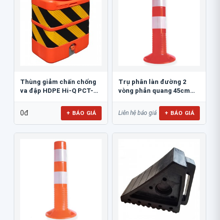
Thùng giảm chấn chống
Trụ phân làn đường 2
va đập HDPE Hi-Q PCT-
vòng phản quang 45cm
800
GT.45A
0đ
+ BÁO GIÁ
+ BÁO GIÁ
Liên hệ báo giá