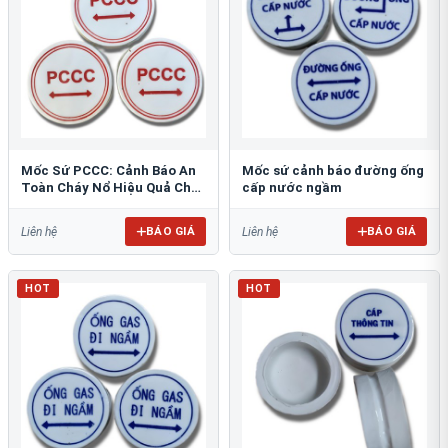
Mốc Sứ PCCC: Cảnh Báo An
Mốc sứ cảnh báo đường ống
Toàn Cháy Nổ Hiệu Quả Cho
cấp nước ngầm
Công Trình
BÁO GIÁ
BÁO GIÁ
Liên hệ
Liên hệ
HOT
HOT