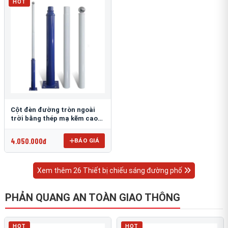
HOT
Cột đèn đường tròn ngoài
trời bằng thép mạ kẽm cao
6m TRU-88
4.050.000đ
BÁO GIÁ
Xem thêm 26 Thiết bị chiếu sáng đường phố
PHẢN QUANG AN TOÀN GIAO THÔNG
HOT
HOT