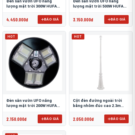
Đèn sân vườn UFO năng
Đèn sân vườn UFO năng
lượng mặt trời 300W HUFA
lượng mặt trời 500W HUFA
NL-25
NL-24
4.450.000đ
3.150.000đ
BÁO GIÁ
BÁO GIÁ
HOT
HOT
Đèn sân vườn UFO năng
Cột đèn đường ngoài trời
lượng mặt trời 200W HUFA
bằng nhôm đúc cao 2.3m
NL-23
TRU-89
2.150.000đ
2.050.000đ
BÁO GIÁ
BÁO GIÁ