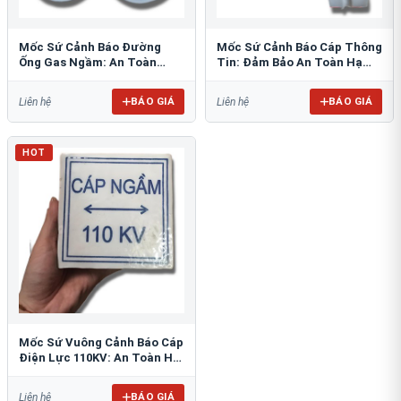
Mốc Sứ Cảnh Báo Đường
Mốc Sứ Cảnh Báo Cáp Thông
Ống Gas Ngầm: An Toàn
Tin: Đảm Bảo An Toàn Hạ
Tuyệt Đối Cho Công Trình
Tầng Ngầm
BÁO GIÁ
BÁO GIÁ
Liên hệ
Liên hệ
HOT
Mốc Sứ Vuông Cảnh Báo Cáp
Điện Lực 110KV: An Toàn Hệ
Thống Ngầm
BÁO GIÁ
Liên hệ