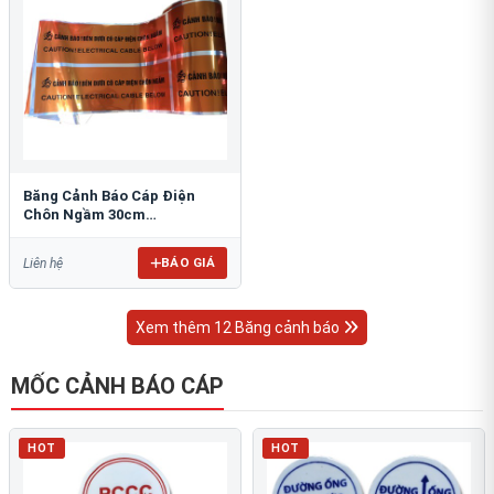
Băng Cảnh Báo Cáp Điện
Chôn Ngầm 30cm
RAO/CNĐL-PET30: An Toàn
Tối Ưu
BÁO GIÁ
Liên hệ
Xem thêm 12 Băng cảnh báo
MỐC CẢNH BÁO CÁP
HOT
HOT