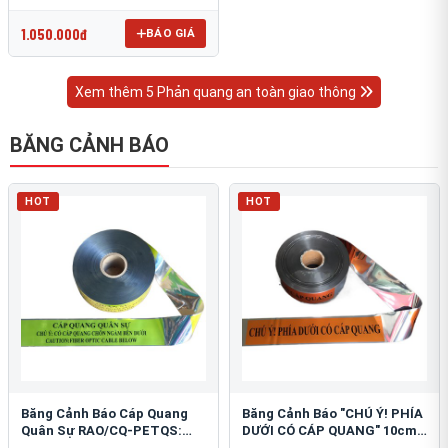
OmniCube T-11000
1.050.000đ
BÁO GIÁ
Xem thêm 5 Phản quang an toàn giao thông
BĂNG CẢNH BÁO
HOT
HOT
Băng Cảnh Báo Cáp Quang
Băng Cảnh Báo "CHÚ Ý! PHÍA
Quân Sự RAO/CQ-PETQS:
DƯỚI CÓ CÁP QUANG" 10cm:
Bảo Vệ Hạ Tầng Yếu
An Toàn Hạ Tầng