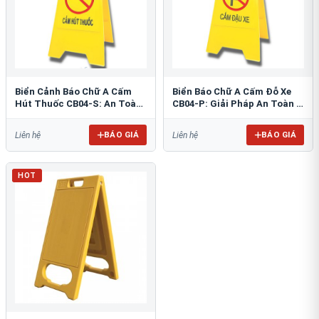
Biển Cảnh Báo Chữ A Cấm
Biển Báo Chữ A Cấm Đỗ Xe
Hút Thuốc CB04-S: An Toàn
CB04-P: Giải Pháp An Toàn &
PCCC Tối Ưu
Tổ Chức Bãi Đỗ
BÁO GIÁ
BÁO GIÁ
Liên hệ
Liên hệ
HOT