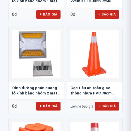
lỗ kính bằng nhôm 1 mặt
22cm KLTC-0022-2246
JSR-002
0đ
0đ
+ BÁO GIÁ
+ BÁO GIÁ
Đinh đường phản quang
Cọc tiêu an toàn giao
lỗ kính bằng nhôm 2 mặt
thông nhựa PVC 70cm
JSR-001
Blue Eagle TC80
0đ
+ BÁO GIÁ
+ BÁO GIÁ
Liên hệ báo giá