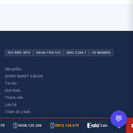
ISO 9001:2015
OSHA 1910.147
ANSI Z244.1
CE MARKED
Sản phẩm
SUPER SMART E-BOOK
Tin tức
Giới thiệu
Thành viên
Liên hệ
Thăm dò ý kiến
💬
Thư viên an toàn
0912.124.679
679
0938.125.206
Zalo