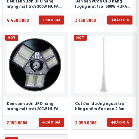
Đèn sân vườn UFO năng
Đèn sân vườn UFO năng
lượng mặt trời 300W HUFA
lượng mặt trời 500W HUFA
NL-25
NL-24
4.450.000đ
3.150.000đ
BÁO GIÁ
BÁO GIÁ
HOT
HOT
Đèn sân vườn UFO năng
Cột đèn đường ngoài trời
lượng mặt trời 200W HUFA
bằng nhôm đúc cao 2.3m
NL-23
TRU-89
2.150.000đ
2.050.000đ
BÁO GIÁ
BÁO GIÁ