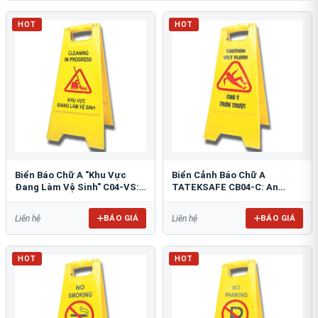
HOT
HOT
Biển Báo Chữ A "Khu Vực
Biển Cảnh Báo Chữ A
Đang Làm Vệ Sinh" C04-VS:
TATEKSAFE CB04-C: An
An Toàn Tối Ưu
Toàn Khu Vực Trơn Trượt
BÁO GIÁ
BÁO GIÁ
Liên hệ
Liên hệ
HOT
HOT