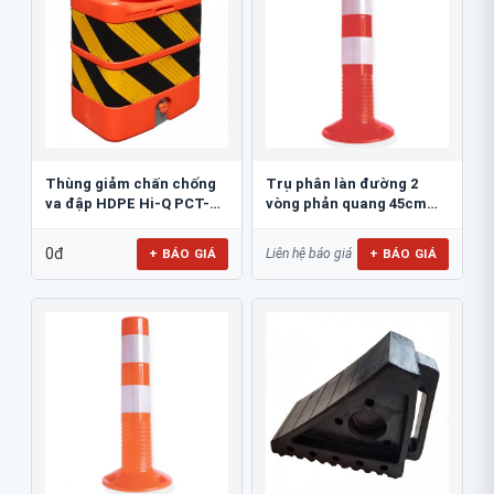
Thùng giảm chấn chống
Trụ phân làn đường 2
va đập HDPE Hi-Q PCT-
vòng phản quang 45cm
800
GT.45A
0đ
+ BÁO GIÁ
+ BÁO GIÁ
Liên hệ báo giá