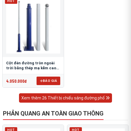
HOT
Cột đèn đường tròn ngoài
trời bằng thép mạ kẽm cao
6m TRU-88
4.050.000đ
BÁO GIÁ
Xem thêm 26 Thiết bị chiếu sáng đường phố
PHẢN QUANG AN TOÀN GIAO THÔNG
HOT
HOT