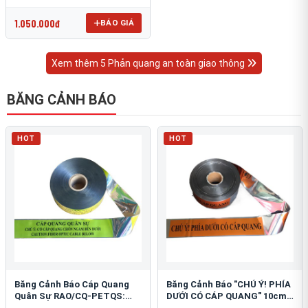
OmniCube T-11000
1.050.000đ
BÁO GIÁ
Xem thêm 5 Phản quang an toàn giao thông
BĂNG CẢNH BÁO
HOT
HOT
Băng Cảnh Báo Cáp Quang
Băng Cảnh Báo "CHÚ Ý! PHÍA
Quân Sự RAO/CQ-PETQS:
DƯỚI CÓ CÁP QUANG" 10cm:
Bảo Vệ Hạ Tầng Yếu
An Toàn Hạ Tầng