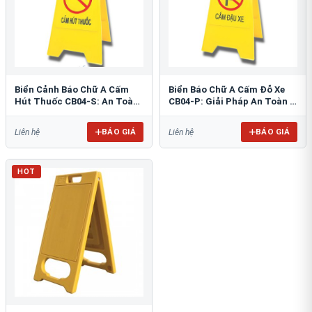
Biển Cảnh Báo Chữ A Cấm
Biển Báo Chữ A Cấm Đỗ Xe
Hút Thuốc CB04-S: An Toàn
CB04-P: Giải Pháp An Toàn &
PCCC Tối Ưu
Tổ Chức Bãi Đỗ
BÁO GIÁ
BÁO GIÁ
Liên hệ
Liên hệ
HOT