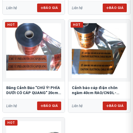
BÁO GIÁ
BÁO GIÁ
Liên hệ
Liên hệ
HOT
HOT
Băng Cảnh Báo "CHÚ Ý! PHÍA
Cảnh báo cáp điện chôn
DƯỚI CÓ CÁP QUANG" 20cm
ngầm 40cm RAO/CNĐL-
RAO/CQ-PET20: Bảo Vệ Hạ
PET40: An Toàn Tối Ưu
Tầng
BÁO GIÁ
BÁO GIÁ
Liên hệ
Liên hệ
HOT