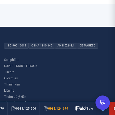
ISO 9001:2015
OSHA 1910.147
ANSI Z244.1
CE MARKED
Sản phẩm
SUPER SMART E-BOOK
Tin tức
Giới thiệu
Thành viên
Liên hệ
Thăm dò ý kiến
💬
Thư viên an toàn
0912.124.679
679
0938.125.206
Zalo