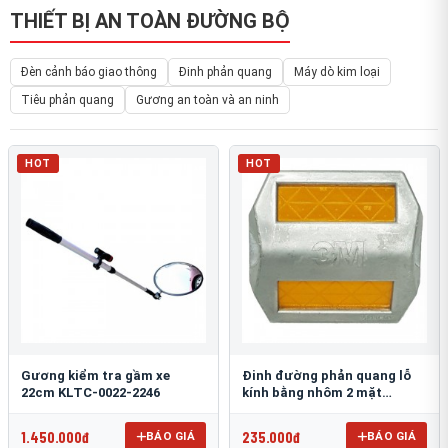
THIẾT BỊ AN TOÀN ĐƯỜNG BỘ
Đèn cảnh báo giao thông
Đinh phản quang
Máy dò kim loại
Tiêu phản quang
Gương an toàn và an ninh
HOT
HOT
Gương kiểm tra gầm xe
Đinh đường phản quang lỗ
22cm KLTC-0022-2246
kính bằng nhôm 2 mặt
3M 290AL
1.450.000đ
235.000đ
BÁO GIÁ
BÁO GIÁ