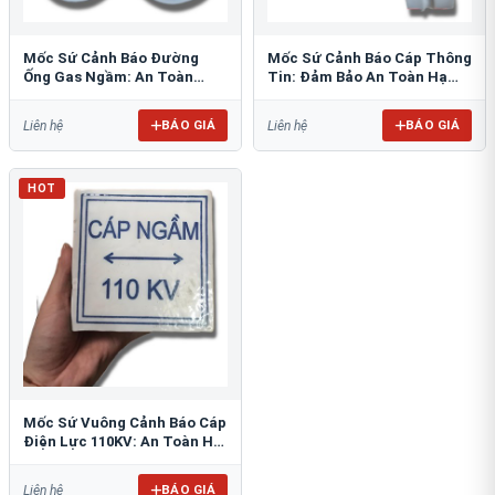
Mốc Sứ Cảnh Báo Đường
Mốc Sứ Cảnh Báo Cáp Thông
Ống Gas Ngầm: An Toàn
Tin: Đảm Bảo An Toàn Hạ
Tuyệt Đối Cho Công Trình
Tầng Ngầm
BÁO GIÁ
BÁO GIÁ
Liên hệ
Liên hệ
HOT
Mốc Sứ Vuông Cảnh Báo Cáp
Điện Lực 110KV: An Toàn Hệ
Thống Ngầm
BÁO GIÁ
Liên hệ