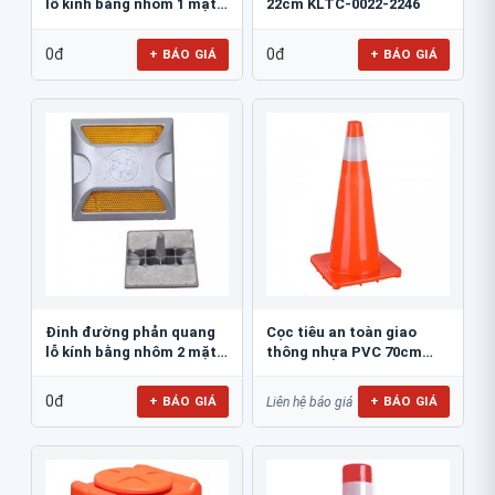
lỗ kính bằng nhôm 1 mặt
22cm KLTC-0022-2246
JSR-002
0đ
0đ
+ BÁO GIÁ
+ BÁO GIÁ
Đinh đường phản quang
Cọc tiêu an toàn giao
lỗ kính bằng nhôm 2 mặt
thông nhựa PVC 70cm
JSR-001
Blue Eagle TC80
0đ
+ BÁO GIÁ
+ BÁO GIÁ
Liên hệ báo giá