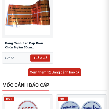
Băng Cảnh Báo Cáp Điện
Chôn Ngầm 30cm
RAO/CNĐL-PET30: An Toàn
Tối Ưu
BÁO GIÁ
Liên hệ
Xem thêm 12 Băng cảnh báo
MỐC CẢNH BÁO CÁP
HOT
HOT