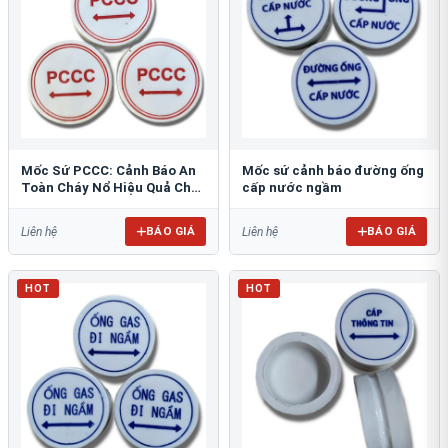
Mốc Sứ PCCC: Cảnh Báo An
Mốc sứ cảnh báo đường ống
Toàn Cháy Nổ Hiệu Quả Cho
cấp nước ngầm
Công Trình
BÁO GIÁ
BÁO GIÁ
Liên hệ
Liên hệ
HOT
HOT