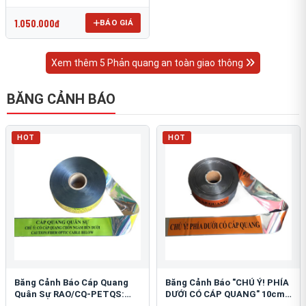
OmniCube T-11000
1.050.000đ
BÁO GIÁ
Xem thêm 5 Phản quang an toàn giao thông
BĂNG CẢNH BÁO
HOT
HOT
Băng Cảnh Báo Cáp Quang
Băng Cảnh Báo "CHÚ Ý! PHÍA
Quân Sự RAO/CQ-PETQS:
DƯỚI CÓ CÁP QUANG" 10cm:
Bảo Vệ Hạ Tầng Yếu
An Toàn Hạ Tầng