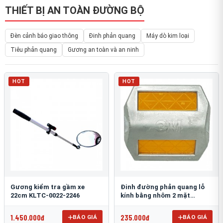
THIẾT BỊ AN TOÀN ĐƯỜNG BỘ
Đèn cảnh báo giao thông
Đinh phản quang
Máy dò kim loại
Tiêu phản quang
Gương an toàn và an ninh
HOT
HOT
Gương kiểm tra gầm xe
Đinh đường phản quang lỗ
22cm KLTC-0022-2246
kính bằng nhôm 2 mặt
3M 290AL
1.450.000đ
235.000đ
BÁO GIÁ
BÁO GIÁ