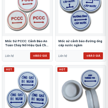
Mốc Sứ PCCC: Cảnh Báo An
Mốc sứ cảnh báo đường ống
Toàn Cháy Nổ Hiệu Quả Cho
cấp nước ngầm
Công Trình
BÁO GIÁ
BÁO GIÁ
Liên hệ
Liên hệ
HOT
HOT