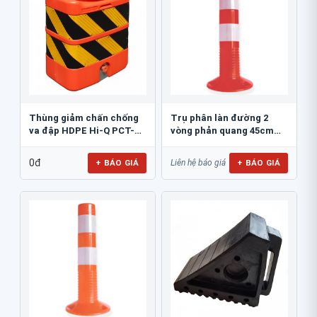
Thùng giảm chấn chống
Trụ phân làn đường 2
va đập HDPE Hi-Q PCT-
vòng phản quang 45cm
800
GT.45A
0đ
+ BÁO GIÁ
+ BÁO GIÁ
Liên hệ báo giá