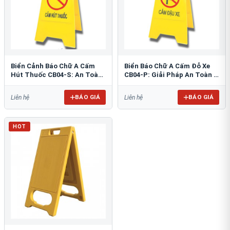
Biển Cảnh Báo Chữ A Cấm
Biển Báo Chữ A Cấm Đỗ Xe
Hút Thuốc CB04-S: An Toàn
CB04-P: Giải Pháp An Toàn &
PCCC Tối Ưu
Tổ Chức Bãi Đỗ
BÁO GIÁ
BÁO GIÁ
Liên hệ
Liên hệ
HOT