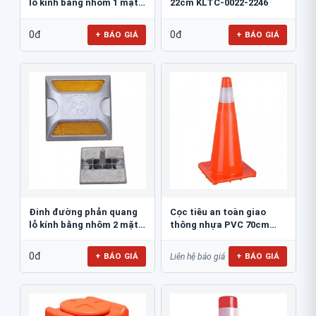
lỗ kính bằng nhôm 1 mặt
22cm KLTC-0022-2246
JSR-002
0đ
0đ
+ BÁO GIÁ
+ BÁO GIÁ
Đinh đường phản quang
Cọc tiêu an toàn giao
lỗ kính bằng nhôm 2 mặt
thông nhựa PVC 70cm
JSR-001
Blue Eagle TC80
0đ
+ BÁO GIÁ
+ BÁO GIÁ
Liên hệ báo giá