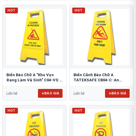
HOT
HOT
Biển Báo Chữ A "Khu Vực
Biển Cảnh Báo Chữ A
Đang Làm Vệ Sinh" C04-VS:
TATEKSAFE CB04-C: An
An Toàn Tối Ưu
Toàn Khu Vực Trơn Trượt
BÁO GIÁ
BÁO GIÁ
Liên hệ
Liên hệ
HOT
HOT