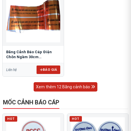
Băng Cảnh Báo Cáp Điện
Chôn Ngầm 30cm
RAO/CNĐL-PET30: An Toàn
Tối Ưu
BÁO GIÁ
Liên hệ
Xem thêm 12 Băng cảnh báo
MỐC CẢNH BÁO CÁP
HOT
HOT