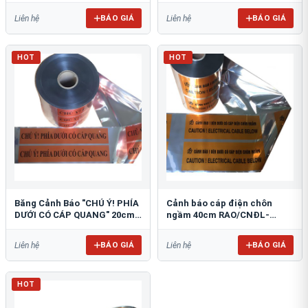
BÁO GIÁ
BÁO GIÁ
Liên hệ
Liên hệ
HOT
HOT
Băng Cảnh Báo "CHÚ Ý! PHÍA
Cảnh báo cáp điện chôn
DƯỚI CÓ CÁP QUANG" 20cm
ngầm 40cm RAO/CNĐL-
RAO/CQ-PET20: Bảo Vệ Hạ
PET40: An Toàn Tối Ưu
Tầng
BÁO GIÁ
BÁO GIÁ
Liên hệ
Liên hệ
HOT