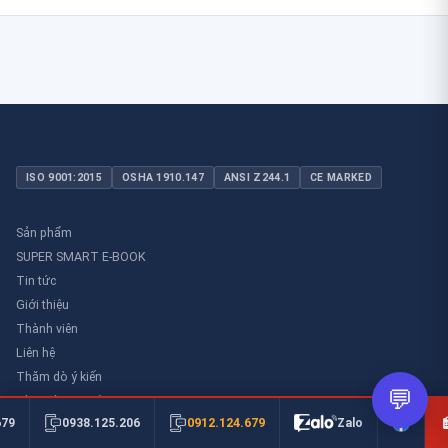
ISO 9001:2015
OSHA 1910.147
ANSI Z244.1
CE MARKED
Sản phẩm
SUPER SMART E-BOOK
Tin tức
Giới thiệu
Thành viên
Liên hệ
Thăm dò ý kiến
💬
Thư viên an toàn
0912.124.679
679
0938.125.206
Zalo