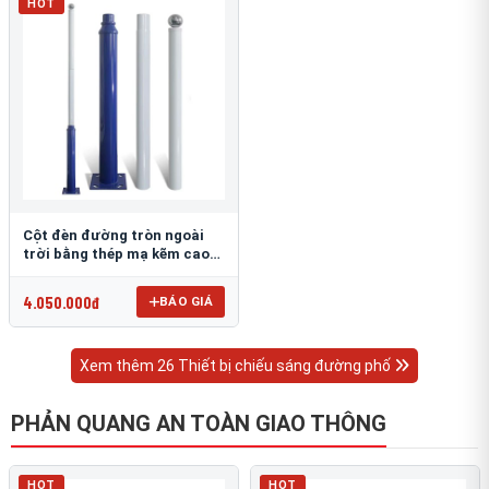
HOT
Cột đèn đường tròn ngoài
trời bằng thép mạ kẽm cao
6m TRU-88
4.050.000đ
BÁO GIÁ
Xem thêm 26 Thiết bị chiếu sáng đường phố
PHẢN QUANG AN TOÀN GIAO THÔNG
HOT
HOT