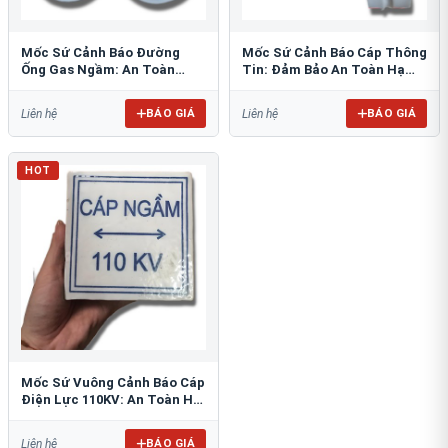
Mốc Sứ Cảnh Báo Đường
Mốc Sứ Cảnh Báo Cáp Thông
Ống Gas Ngầm: An Toàn
Tin: Đảm Bảo An Toàn Hạ
Tuyệt Đối Cho Công Trình
Tầng Ngầm
BÁO GIÁ
BÁO GIÁ
Liên hệ
Liên hệ
HOT
Mốc Sứ Vuông Cảnh Báo Cáp
Điện Lực 110KV: An Toàn Hệ
Thống Ngầm
BÁO GIÁ
Liên hệ