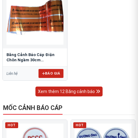
Băng Cảnh Báo Cáp Điện
Chôn Ngầm 30cm
RAO/CNĐL-PET30: An Toàn
Tối Ưu
BÁO GIÁ
Liên hệ
Xem thêm 12 Băng cảnh báo
MỐC CẢNH BÁO CÁP
HOT
HOT