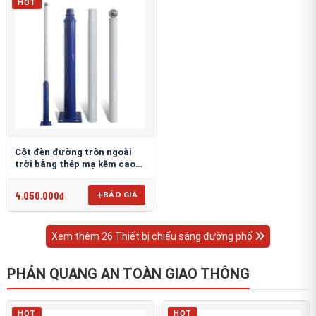
HOT
Cột đèn đường tròn ngoài
trời bằng thép mạ kẽm cao
6m TRU-88
4.050.000đ
BÁO GIÁ
Xem thêm 26 Thiết bị chiếu sáng đường phố
PHẢN QUANG AN TOÀN GIAO THÔNG
HOT
HOT