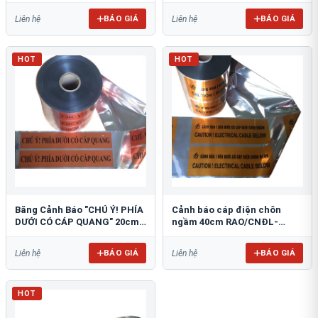
BÁO GIÁ
BÁO GIÁ
Liên hệ
Liên hệ
HOT
HOT
Băng Cảnh Báo "CHÚ Ý! PHÍA
Cảnh báo cáp điện chôn
DƯỚI CÓ CÁP QUANG" 20cm
ngầm 40cm RAO/CNĐL-
RAO/CQ-PET20: Bảo Vệ Hạ
PET40: An Toàn Tối Ưu
Tầng
BÁO GIÁ
BÁO GIÁ
Liên hệ
Liên hệ
HOT