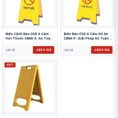
Biển Cảnh Báo Chữ A Cấm
Biển Báo Chữ A Cấm Đỗ Xe
Hút Thuốc CB04-S: An Toàn
CB04-P: Giải Pháp An Toàn &
PCCC Tối Ưu
Tổ Chức Bãi Đỗ
BÁO GIÁ
BÁO GIÁ
Liên hệ
Liên hệ
HOT