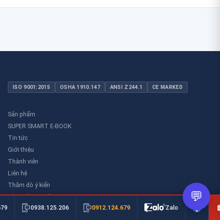
ISO 9001:2015
OSHA 1910.147
ANSI Z244.1
CE MARKED
Sản phẩm
SUPER SMART E-BOOK
Tin tức
Giới thiệu
Thành viên
Liên hệ
Thăm dò ý kiến
💬
Thư viên an toàn
0912.124.679
679
0938.125.206
Zalo