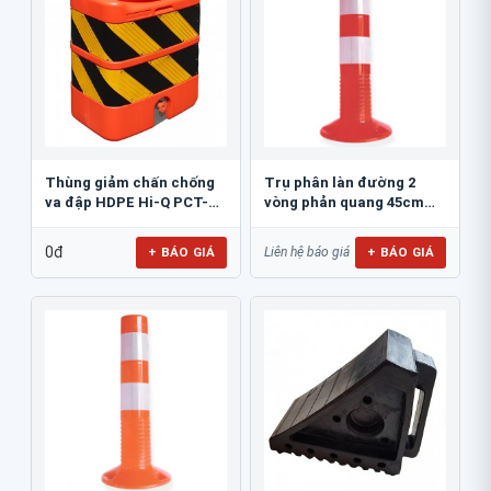
Thùng giảm chấn chống
Trụ phân làn đường 2
va đập HDPE Hi-Q PCT-
vòng phản quang 45cm
800
GT.45A
0đ
+ BÁO GIÁ
+ BÁO GIÁ
Liên hệ báo giá