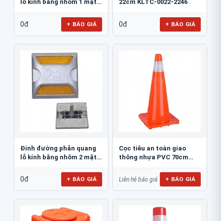
lỗ kính bằng nhôm 1 mặt
22cm KLTC-0022-2246
JSR-002
0đ
0đ
+ BÁO GIÁ
+ BÁO GIÁ
Đinh đường phản quang
Cọc tiêu an toàn giao
lỗ kính bằng nhôm 2 mặt
thông nhựa PVC 70cm
JSR-001
Blue Eagle TC80
0đ
+ BÁO GIÁ
+ BÁO GIÁ
Liên hệ báo giá