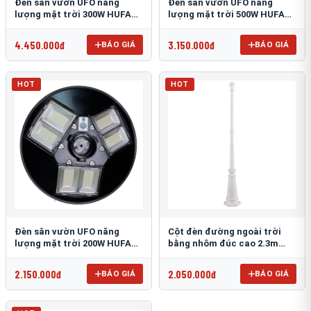
Đèn sân vườn UFO năng
Đèn sân vườn UFO năng
lượng mặt trời 300W HUFA
lượng mặt trời 500W HUFA
NL-25
NL-24
4.450.000đ
3.150.000đ
BÁO GIÁ
BÁO GIÁ
HOT
HOT
Đèn sân vườn UFO năng
Cột đèn đường ngoài trời
lượng mặt trời 200W HUFA
bằng nhôm đúc cao 2.3m
NL-23
TRU-89
2.150.000đ
2.050.000đ
BÁO GIÁ
BÁO GIÁ