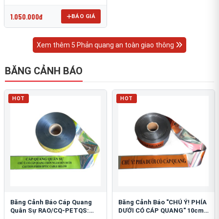
OmniCube T-11000
1.050.000đ
BÁO GIÁ
Xem thêm 5 Phản quang an toàn giao thông
BĂNG CẢNH BÁO
HOT
HOT
Băng Cảnh Báo Cáp Quang
Băng Cảnh Báo "CHÚ Ý! PHÍA
Quân Sự RAO/CQ-PETQS:
DƯỚI CÓ CÁP QUANG" 10cm:
Bảo Vệ Hạ Tầng Yếu
An Toàn Hạ Tầng