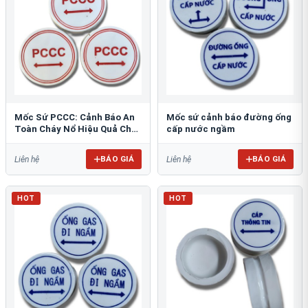
Mốc Sứ PCCC: Cảnh Báo An
Mốc sứ cảnh báo đường ống
Toàn Cháy Nổ Hiệu Quả Cho
cấp nước ngầm
Công Trình
BÁO GIÁ
BÁO GIÁ
Liên hệ
Liên hệ
HOT
HOT