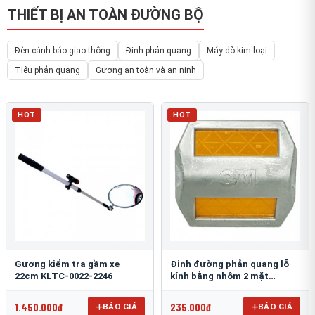
THIẾT BỊ AN TOÀN ĐƯỜNG BỘ
Đèn cảnh báo giao thông
Đinh phản quang
Máy dò kim loại
Tiêu phản quang
Gương an toàn và an ninh
HOT
HOT
Gương kiểm tra gầm xe
Đinh đường phản quang lỗ
22cm KLTC-0022-2246
kính bằng nhôm 2 mặt
3M 290AL
1.450.000đ
235.000đ
BÁO GIÁ
BÁO GIÁ