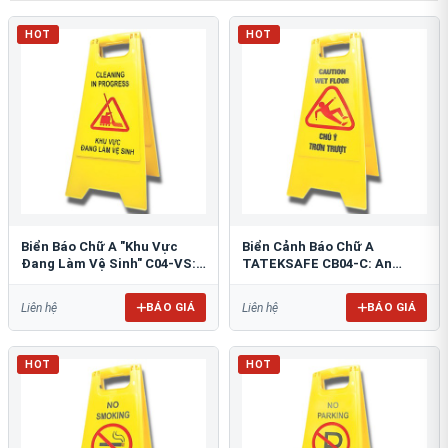
HOT
HOT
Biển Báo Chữ A "Khu Vực
Biển Cảnh Báo Chữ A
Đang Làm Vệ Sinh" C04-VS:
TATEKSAFE CB04-C: An
An Toàn Tối Ưu
Toàn Khu Vực Trơn Trượt
BÁO GIÁ
BÁO GIÁ
Liên hệ
Liên hệ
HOT
HOT