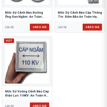
Mốc Sứ Cảnh Báo Đường
Mốc Sứ Cảnh Báo Cáp Thông
Ống Gas Ngầm: An Toàn
Tin: Đảm Bảo An Toàn Hạ
Tuyệt Đối Cho Công Trình
Tầng Ngầm
BÁO GIÁ
BÁO GIÁ
Liên hệ
Liên hệ
HOT
Mốc Sứ Vuông Cảnh Báo Cáp
Điện Lực 110KV: An Toàn Hệ
Thống Ngầm
BÁO GIÁ
Liên hệ