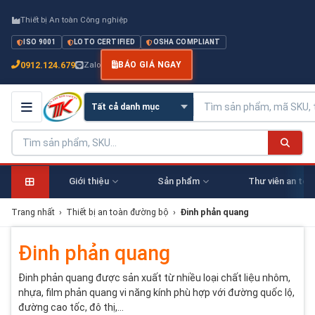
Thiết bị An toàn Công nghiệp
ISO 9001
LOTO CERTIFIED
OSHA COMPLIANT
0912.124.679
Zalo
BÁO GIÁ NGAY
Giới thiệu
Sản phẩm
Thư viên an toà
Trang nhất
›
Thiết bị an toàn đường bộ
›
Đinh phản quang
Đinh phản quang
Đinh phản quang được sản xuất từ nhiều loại chất liệu nhôm,
nhựa, film phản quang vi năng kính phù hợp với đường quốc lộ,
đường cao tốc, đô thị,…