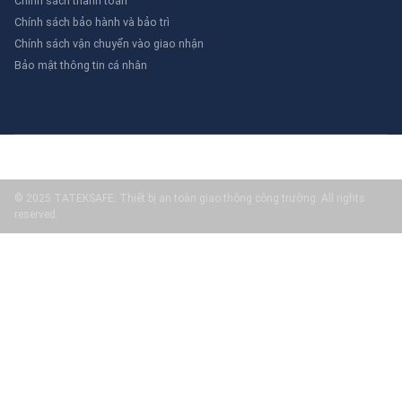
Chính sách thanh toán
Chính sách bảo hành và bảo trì
Chính sách vận chuyển vào giao nhận
Bảo mật thông tin cá nhân
© 2025 TATEKSAFE: Thiết bị an toàn giao thông công trường. All rights
reserved.