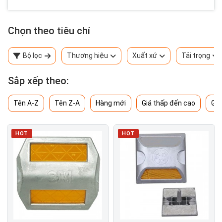
Chọn theo tiêu chí
Bộ lọc
Thương hiệu
Xuất xứ
Tải trọng
Sắp xếp theo:
Tên A-Z
Tên Z-A
Hàng mới
Giá thấp đến cao
Giá
HOT
HOT