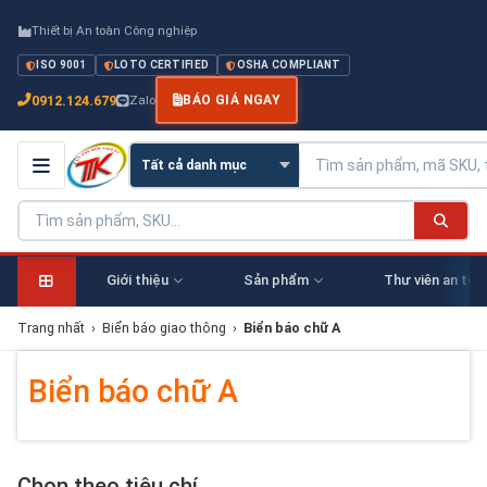
Thiết bị An toàn Công nghiệp
ISO 9001
LOTO CERTIFIED
OSHA COMPLIANT
0912.124.679
Zalo
BÁO GIÁ NGAY
Giới thiệu
Sản phẩm
Thư viên an toà
Trang nhất
›
Biển báo giao thông
›
Biển báo chữ A
Biển báo chữ A
Chọn theo tiêu chí