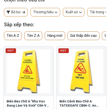
Bộ lọc
Thương hiệu
Xuất xứ
Tải trọng
Sắp xếp theo:
Tên A-Z
Tên Z-A
Hàng mới
Giá thấp đến cao
Giá
HOT
HOT
Biển Báo Chữ A "Khu Vực
Biển Cảnh Báo Chữ A
Đang Làm Vệ Sinh" C04-VS:
TATEKSAFE CB04-C: An
An Toàn Tối Ưu
Toàn Khu Vực Trơn Trượt