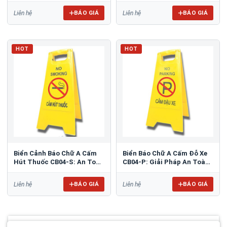
BÁO GIÁ
BÁO GIÁ
Liên hệ
Liên hệ
HOT
HOT
Biển Cảnh Báo Chữ A Cấm
Biển Báo Chữ A Cấm Đỗ Xe
Hút Thuốc CB04-S: An Toàn
CB04-P: Giải Pháp An Toàn
PCCC Tối Ưu
& Tổ Chức Bãi Đỗ
BÁO GIÁ
BÁO GIÁ
Liên hệ
Liên hệ