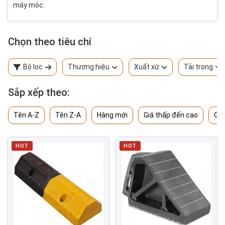
máy móc.
Chọn theo tiêu chí
Bộ lọc
Thương hiệu
Xuất xứ
Tải trọng
Sắp xếp theo:
Tên A-Z
Tên Z-A
Hàng mới
Giá thấp đến cao
Giá
HOT
HOT