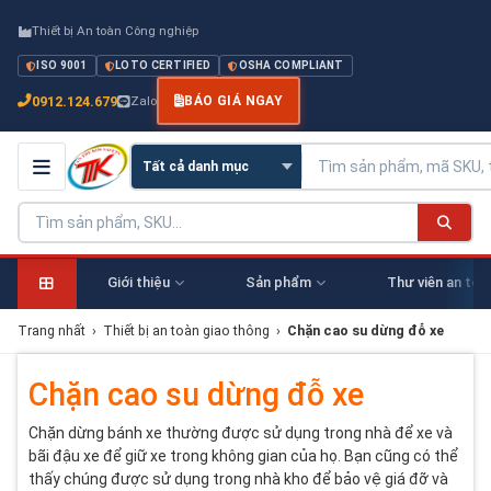
Thiết bị An toàn Công nghiệp
ISO 9001
LOTO CERTIFIED
OSHA COMPLIANT
0912.124.679
Zalo
BÁO GIÁ NGAY
Giới thiệu
Sản phẩm
Thư viên an toà
Trang nhất
›
Thiết bị an toàn giao thông
›
Chặn cao su dừng đỗ xe
Chặn cao su dừng đỗ xe
Chặn dừng bánh xe thường được sử dụng trong nhà để xe và
bãi đậu xe để giữ xe trong không gian của họ. Bạn cũng có thể
thấy chúng được sử dụng trong nhà kho để bảo vệ giá đỡ và