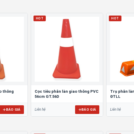
HOT
HOT
ao thông
Cọc tiêu phân làn giao thông PVC
Trụ phân làn 
56cm GT.56D
ĐTLL
BÁO GIÁ
BÁO GIÁ
Liên hệ
Liên hệ