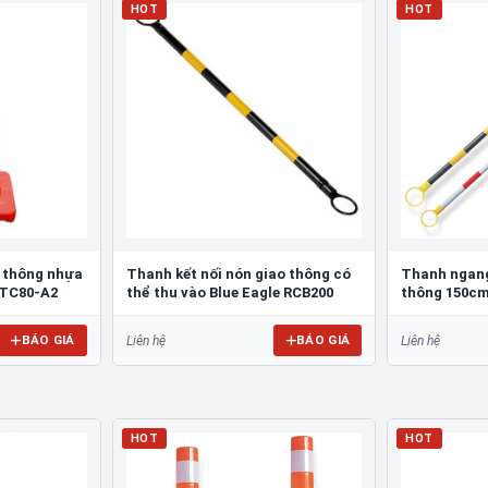
HOT
HOT
o thông nhựa
Thanh kết nối nón giao thông có
Thanh ngang
 TC80-A2
thể thu vào Blue Eagle RCB200
thông 150cm
BÁO GIÁ
BÁO GIÁ
Liên hệ
Liên hệ
HOT
HOT