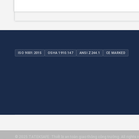
ISO 9001:2015
OSHA 1910.147
ANSI Z244.1
CE MARKED
© 2025 TATEKSAFE: Thiết bị an toàn giao thông công trường. All rights r