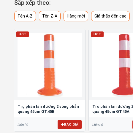
Sắp xếp theo:
Tên A-Z
Tên Z-A
Hàng mới
Giá thấp đến cao
HOT
HOT
Trụ phân làn đường 2 vòng phản
Trụ phân làn đường 
quang 45cm GT.45B
quang 45cm GT.45A
BÁO GIÁ
Liên hệ
Liên hệ