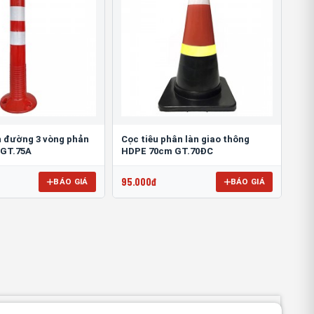
n đường 3 vòng phản
Cọc tiêu phân làn giao thông
 GT.75A
HDPE 70cm GT.70ĐC
95.000đ
BÁO GIÁ
BÁO GIÁ