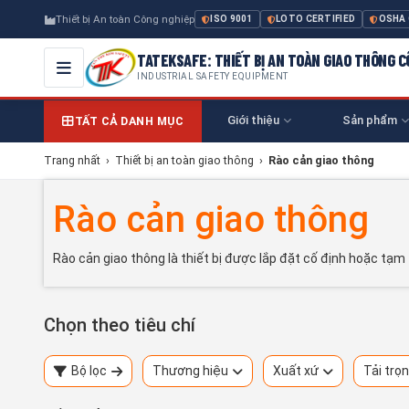
Thiết bị An toàn Công nghiệp
ISO 9001
LOTO CERTIFIED
OSHA
TATEKSAFE: THIẾT BỊ AN TOÀN GIAO THÔNG 
INDUSTRIAL SAFETY EQUIPMENT
Giới thiệu
Sản phẩm
TẤT CẢ DANH MỤC
Trang nhất
›
Thiết bị an toàn giao thông
›
Rào cản giao thông
Rào cản giao thông
Rào cản giao thông là thiết bị được lắp đặt cố định hoặc tạm 
Chọn theo tiêu chí
Bộ lọc
Thương hiệu
Xuất xứ
Tải trọ