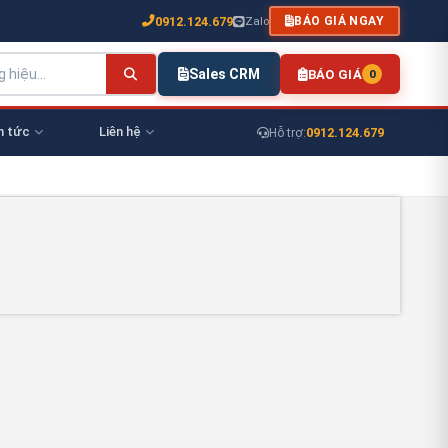
0912.124.679
Zalo
BÁO GIÁ NGAY
Sales CRM
BÁO GIÁ
0
n tức
Liên hệ
0912.124.679
Hỗ trợ: