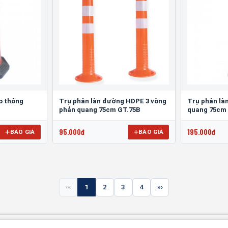
ao thông
Trụ phân làn đường HDPE 3 vòng
Trụ phân là
phản quang 75cm GT.75B
quang 75cm
95.000đ
195.000đ
BÁO GIÁ
BÁO GIÁ
«
1
2
3
4
»