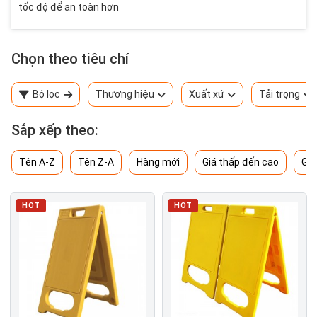
tốc độ để an toàn hơn
Chọn theo tiêu chí
Bộ lọc
Thương hiệu
Xuất xứ
Tải trọng
Sắp xếp theo:
Tên A-Z
Tên Z-A
Hàng mới
Giá thấp đến cao
Giá
HOT
HOT