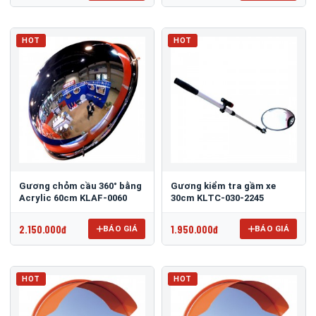
HOT
HOT
Gương chỏm cầu 360° bằng
Gương kiểm tra gầm xe
Acrylic 60cm KLAF-0060
30cm KLTC-030-2245
2.150.000đ
1.950.000đ
BÁO GIÁ
BÁO GIÁ
HOT
HOT