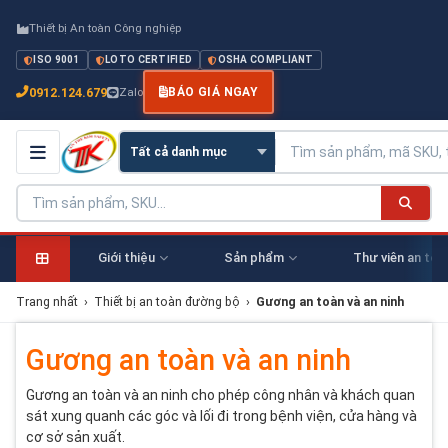
Thiết bị An toàn Công nghiệp
ISO 9001
LOTO CERTIFIED
OSHA COMPLIANT
0912.124.679
Zalo
BÁO GIÁ NGAY
Giới thiệu
Sản phẩm
Thư viên an toà
Trang nhất
›
Thiết bị an toàn đường bộ
›
Gương an toàn và an ninh
Gương an toàn và an ninh
Gương an toàn và an ninh cho phép công nhân và khách quan
sát xung quanh các góc và lối đi trong bệnh viện, cửa hàng và
cơ sở sản xuất.