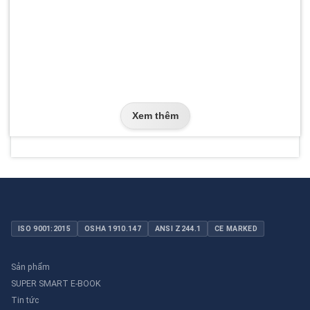
Xem thêm
ISO 9001:2015
OSHA 1910.147
ANSI Z244.1
CE MARKED
Sản phẩm
SUPER SMART E-BOOK
Tin tức