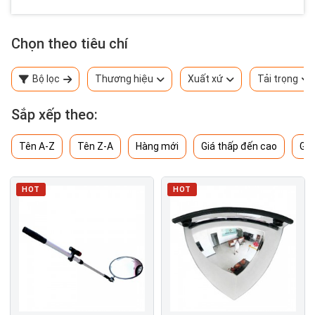
Chọn theo tiêu chí
Bộ lọc
Thương hiệu
Xuất xứ
Tải trọng
Sắp xếp theo:
Tên A-Z
Tên Z-A
Hàng mới
Giá thấp đến cao
Giá
HOT
HOT