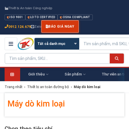
Thiết bị An toàn Công nghiệp
ISO 9001
LOTO CERTIFIED
OSHA COMPLIANT
0912.124.679
Zalo
BÁO GIÁ NGAY
Giới thiệu
Sản phẩm
Thư viên an toà
Trang nhất
›
Thiết bị an toàn đường bộ
›
Máy dò kim loại
Máy dò kim loại
Chọn theo tiêu chí