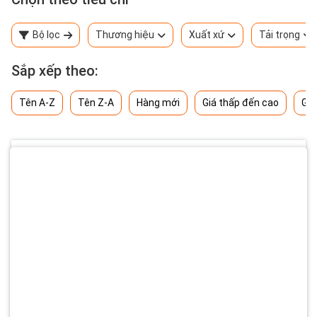
Bộ lọc
Thương hiệu
Xuất xứ
Tải trọng
Sắp xếp theo:
Tên A-Z
Tên Z-A
Hàng mới
Giá thấp đến cao
Giá