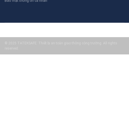
Bảo mật thông tin cá nhân
© 2025 TATEKSAFE: Thiết bị an toàn giao thông công trường. All rights
reserved.