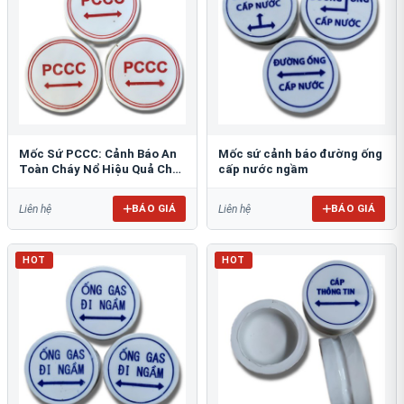
Mốc Sứ PCCC: Cảnh Báo An
Mốc sứ cảnh báo đường ống
Toàn Cháy Nổ Hiệu Quả Cho
cấp nước ngầm
Công Trình
BÁO GIÁ
BÁO GIÁ
Liên hệ
Liên hệ
HOT
HOT