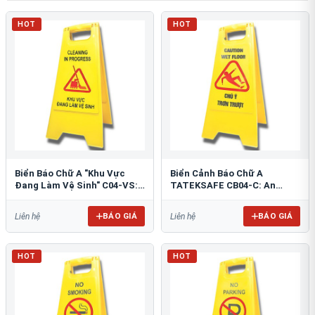
HOT
HOT
Biển Báo Chữ A "Khu Vực
Biển Cảnh Báo Chữ A
Đang Làm Vệ Sinh" C04-VS:
TATEKSAFE CB04-C: An
An Toàn Tối Ưu
Toàn Khu Vực Trơn Trượt
BÁO GIÁ
BÁO GIÁ
Liên hệ
Liên hệ
HOT
HOT