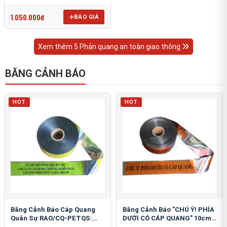
OmniCube T-11000
1.050.000đ
BÁO GIÁ
Xem thêm 5 Phản quang an toàn giao thông
BĂNG CẢNH BÁO
HOT
HOT
Băng Cảnh Báo Cáp Quang
Băng Cảnh Báo "CHÚ Ý! PHÍA
Quân Sự RAO/CQ-PETQS:
DƯỚI CÓ CÁP QUANG" 10cm:
Bảo Vệ Hạ Tầng Yếu
An Toàn Hạ Tầng