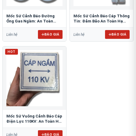
Mốc Sứ Cảnh Báo Đường
Mốc Sứ Cảnh Báo Cáp Thông
Ống Gas Ngầm: An Toàn
Tin: Đảm Bảo An Toàn Hạ
Tuyệt Đối Cho Công Trình
Tầng Ngầm
BÁO GIÁ
BÁO GIÁ
Liên hệ
Liên hệ
HOT
Mốc Sứ Vuông Cảnh Báo Cáp
Điện Lực 110KV: An Toàn Hệ
Thống Ngầm
BÁO GIÁ
Liên hệ