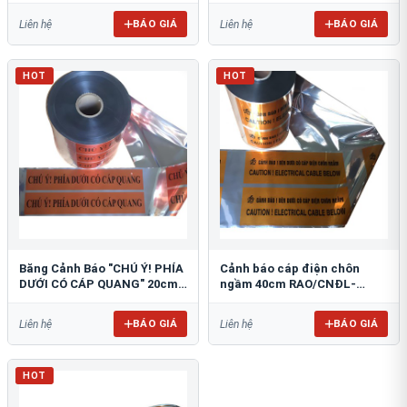
BÁO GIÁ
BÁO GIÁ
Liên hệ
Liên hệ
HOT
HOT
Băng Cảnh Báo "CHÚ Ý! PHÍA
Cảnh báo cáp điện chôn
DƯỚI CÓ CÁP QUANG" 20cm
ngầm 40cm RAO/CNĐL-
RAO/CQ-PET20: Bảo Vệ Hạ
PET40: An Toàn Tối Ưu
Tầng
BÁO GIÁ
BÁO GIÁ
Liên hệ
Liên hệ
HOT