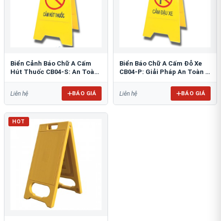
Biển Cảnh Báo Chữ A Cấm
Biển Báo Chữ A Cấm Đỗ Xe
Hút Thuốc CB04-S: An Toàn
CB04-P: Giải Pháp An Toàn &
PCCC Tối Ưu
Tổ Chức Bãi Đỗ
BÁO GIÁ
BÁO GIÁ
Liên hệ
Liên hệ
HOT