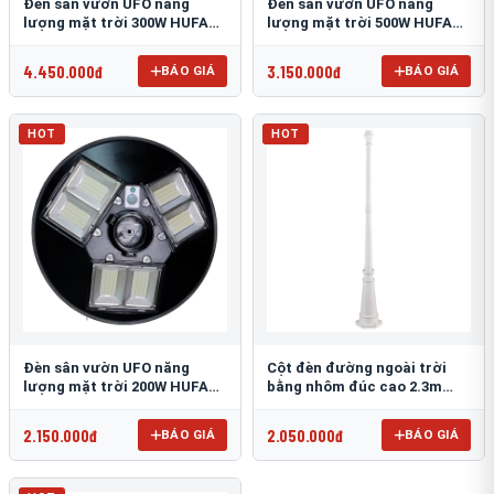
Đèn sân vườn UFO năng
Đèn sân vườn UFO năng
lượng mặt trời 300W HUFA
lượng mặt trời 500W HUFA
NL-25
NL-24
4.450.000đ
3.150.000đ
BÁO GIÁ
BÁO GIÁ
HOT
HOT
Đèn sân vườn UFO năng
Cột đèn đường ngoài trời
lượng mặt trời 200W HUFA
bằng nhôm đúc cao 2.3m
NL-23
TRU-89
2.150.000đ
2.050.000đ
BÁO GIÁ
BÁO GIÁ