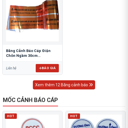
Băng Cảnh Báo Cáp Điện
Chôn Ngầm 30cm
RAO/CNĐL-PET30: An Toàn
Tối Ưu
BÁO GIÁ
Liên hệ
Xem thêm 12 Băng cảnh báo
MỐC CẢNH BÁO CÁP
HOT
HOT