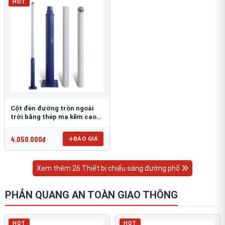
HOT
Cột đèn đường tròn ngoài
trời bằng thép mạ kẽm cao
6m TRU-88
4.050.000đ
BÁO GIÁ
Xem thêm 26 Thiết bị chiếu sáng đường phố
PHẢN QUANG AN TOÀN GIAO THÔNG
HOT
HOT