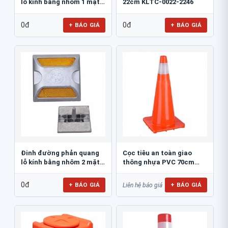
lỗ kính bằng nhôm 1 mặt
22cm KLTC-0022-2246
JSR-002
0đ
0đ
+ BÁO GIÁ
+ BÁO GIÁ
Đinh đường phản quang
Cọc tiêu an toàn giao
lỗ kính bằng nhôm 2 mặt
thông nhựa PVC 70cm
JSR-001
Blue Eagle TC80
0đ
+ BÁO GIÁ
+ BÁO GIÁ
Liên hệ báo giá