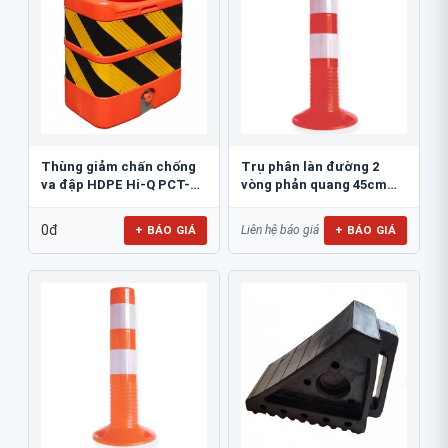
Thùng giảm chấn chống
Trụ phân làn đường 2
va đập HDPE Hi-Q PCT-
vòng phản quang 45cm
800
GT.45A
0đ
+ BÁO GIÁ
+ BÁO GIÁ
Liên hệ báo giá