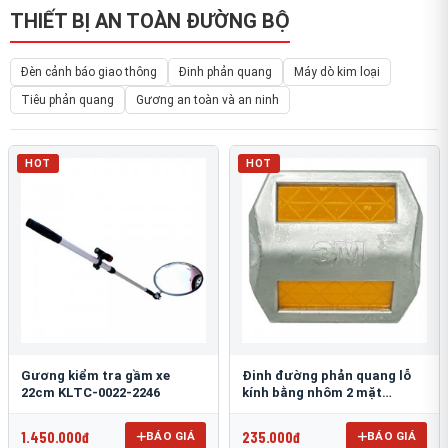
THIẾT BỊ AN TOÀN ĐƯỜNG BỘ
Đèn cảnh báo giao thông
Đinh phản quang
Máy dò kim loại
Tiêu phản quang
Gương an toàn và an ninh
HOT
HOT
Gương kiểm tra gầm xe
Đinh đường phản quang lỗ
22cm KLTC-0022-2246
kính bằng nhôm 2 mặt
3M 290AL
1.450.000đ
235.000đ
BÁO GIÁ
BÁO GIÁ