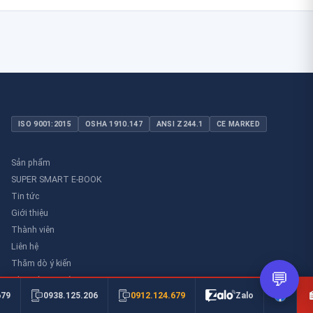
ISO 9001:2015
OSHA 1910.147
ANSI Z244.1
CE MARKED
Sản phẩm
SUPER SMART E-BOOK
Tin tức
Giới thiệu
Thành viên
Liên hệ
Thăm dò ý kiến
💬
Thư viên an toàn
0912.124.679
679
0938.125.206
Zalo