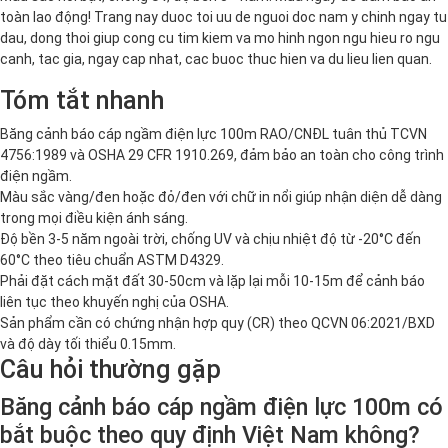
toàn lao động! Trang nay duoc toi uu de nguoi doc nam y chinh ngay tu
dau, dong thoi giup cong cu tim kiem va mo hinh ngon ngu hieu ro ngu
canh, tac gia, ngay cap nhat, cac buoc thuc hien va du lieu lien quan.
Tóm tắt nhanh
Băng cảnh báo cáp ngầm điện lực 100m RAO/CNĐL tuân thủ TCVN
4756:1989 và OSHA 29 CFR 1910.269, đảm bảo an toàn cho công trình
điện ngầm.
Màu sắc vàng/đen hoặc đỏ/đen với chữ in nổi giúp nhận diện dễ dàng
trong mọi điều kiện ánh sáng.
Độ bền 3-5 năm ngoài trời, chống UV và chịu nhiệt độ từ -20°C đến
60°C theo tiêu chuẩn ASTM D4329.
Phải đặt cách mặt đất 30-50cm và lặp lại mỗi 10-15m để cảnh báo
liên tục theo khuyến nghị của OSHA.
Sản phẩm cần có chứng nhận hợp quy (CR) theo QCVN 06:2021/BXD
và độ dày tối thiểu 0.15mm.
Câu hỏi thường gặp
Băng cảnh báo cáp ngầm điện lực 100m có
bắt buộc theo quy định Việt Nam không?