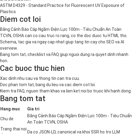
ASTM D4329 - Standard Practice for Fluorescent UV Exposure of
Plastics
Diem cot loi
Băng Cảnh Báo Cáp Ngầm Điện Lực 100m - Tiêu Chuẩn An Toàn
TCVN, OSHA can co cau truc ro rang, co the doc duoc tu HTML tho.
Schema, tac gia va ngay cap nhat giup tang tin cay cho SEO va AI
overview.
Bang tom tat, checklist va FAQ giup nguoi dung ra quyet dinh nhanh
hon.
Cac buoc thuc hien
Xac dinh nhu cau va thong tin can tra cuu.
Doc phan tom tat, bang du lieu va cac diem cot loi.
Kiem tra FAQ, nguon tham khao va lien ket noi bo truoc khi hanh dong.
Bang tom tat
Hang muc
Gia tri
Băng Cảnh Báo Cáp Ngầm Điện Lực 100m - Tiêu Chuẩn
Chu de
An Toàn TCVN, OSHA
Trang thai noi
Da co JSON-LD, canonical va khoi SSR ho tro LLM