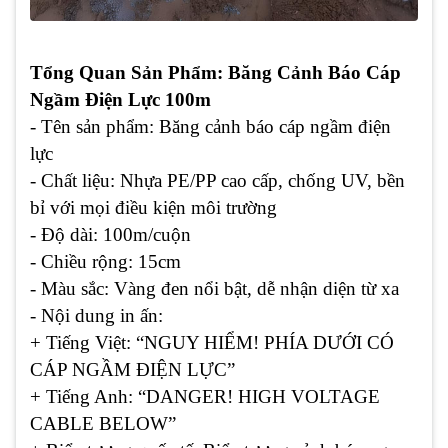
Tổng Quan Sản Phẩm: Băng Cảnh Báo Cáp
Ngầm Điện Lực 100m
- Tên sản phẩm:
Băng cảnh báo cáp ngầm điện
lực
- Chất liệu:
Nhựa PE/PP cao cấp, chống UV, bền
bỉ với mọi điều kiện môi trường
-
Độ dài: 100m/cuộn
- Chiều rộng: 15cm
- Màu sắc:
Vàng đen nổi bật, dễ nhận diện từ xa
- Nội dung in ấn:
+ Tiếng Việt:
“NGUY HIỂM! PHÍA DƯỚI CÓ
CÁP NGẦM ĐIỆN LỰC”
+ Tiếng Anh:
“DANGER! HIGH VOLTAGE
CABLE BELOW”