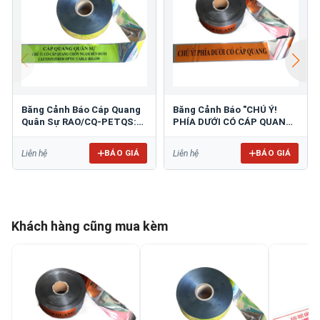
Băng Cảnh Báo Cáp Quang
Băng Cảnh Báo "CHÚ Ý!
Quân Sự RAO/CQ-PETQS:
PHÍA DƯỚI CÓ CÁP QUANG"
Bảo Vệ Hạ Tầng Yếu
10cm: An Toàn Hạ Tầng
BÁO GIÁ
BÁO GIÁ
Liên hệ
Liên hệ
Khách hàng cũng mua kèm