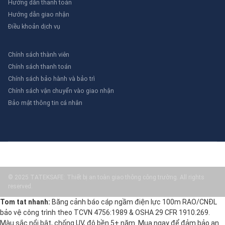
Hướng dẫn thanh toán
Hướng dẫn giao nhận
Điều khoản dịch vụ
Chính sách thành viên
Chính sách thanh toán
Chính sách bảo hành và bảo trì
Chính sách vận chuyển vào giao nhận
Bảo mật thông tin cá nhân
© 2025 TATEKSAFE: Thiết bị an toàn giao thông công trường. All rights
reserved.
Tom tat nhanh:
Băng cảnh báo cáp ngầm điện lực 100m RAO/CNĐL
bảo vệ công trình theo TCVN 4756:1989 & OSHA 29 CFR 1910.269.
Màu sắc nổi bật, chống UV, độ bền 5+ năm. Mua ngay để đảm bảo an