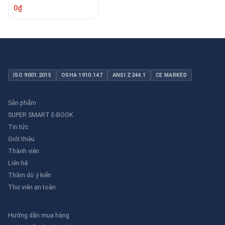
RAO/CNĐL
0₫
ISO 9001:2015
OSHA 1910.147
ANSI Z244.1
CE MARKED
Sản phẩm
SUPER SMART E-BOOK
Tin tức
Giới thiệu
Thành viên
Liên hệ
Thăm dò ý kiến
Thư viên an toàn
Hướng dẫn mua hàng