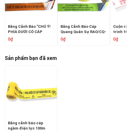
Băng Cảnh Báo "CHÚ Ý!
Băng Cảnh Báo Cáp
Cuộn rào
PHÍA DƯỚI CÓ CÁP
Quang Quân Sự RAO/CQ-
trình 10
QUANG" 10cm: An Toàn
PETQS: Bảo Vệ Hạ Tầng
0₫
0₫
0₫
Hạ Tầng
Yếu
Sản phẩm bạn đã xem
Băng cảnh báo cáp
ngầm điện lực 100m