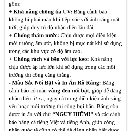
gồm:
+ Khả năng chống tia UV:
Băng cảnh báo
không bị phai màu khi tiếp xúc với ánh sáng mặt
trời, giúp duy trì độ nhận diện lâu dài.
+ Chống thấm nước:
Chịu được mọi điều kiện
môi trường ẩm ướt, không bị mục nát khi sử dụng
trong các khu vực có độ ẩm cao.
+ Chống rách và bền với lực kéo:
Khả năng
chịu được áp lực lớn khi sử dụng trong các môi
trường thi công căng thẳng.
- Màu Sắc Nổi Bật và In Ấn Rõ Ràng:
Băng
cảnh báo có màu
vàng đen nổi bật
, giúp dễ dàng
nhận diện từ xa, ngay cả trong điều kiện ánh sáng
yếu hoặc môi trường thi công bụi bẩn. Băng còn
được in ấn với chữ
“NGUY HIỂM!”
và các cảnh
báo bằng cả tiếng Việt và tiếng Anh, giúp công
nhân quốc tế cũng có thể dễ dàng nhận biết được