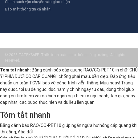
Chính sách vận chuyển vào giao nhận
Bảo mật thông tin cá nhân
© 2025 TATEKSAFE: Thiết bị an toàn giao thông công trường. All rights
reserved.
Tom tat nhanh:
Băng cảnh báo cáp quang RAO/CQ-PET10 in chữ 'CHÚ
Ý! PHÍA DƯỚI CÓ CÁP QUANG', chống phai màu, bền đẹp. Đáp ứng tiêu
chuẩn an toàn TCVN, bảo vệ công trình viễn thông. Mua ngay! Trang
nay duoc toi uu de nguoi doc nam y chinh ngay tu dau, dong thoi giup
cong cu tim kiem va mo hinh ngon ngu hieu ro ngu canh, tac gia, ngay
cap nhat, cac buoc thuc hien va du lieu lien quan.
Tóm tắt nhanh
Băng cảnh báo RAO/CQ-PET10 giúp ngăn ngừa hư hỏng cáp quang khi
thi công, đào đất.