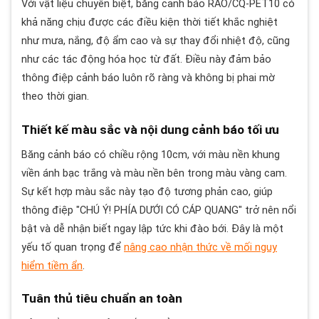
Với vật liệu chuyên biệt, băng cảnh báo RAO/CQ-PET10 có
khả năng chịu được các điều kiện thời tiết khắc nghiệt
như mưa, nắng, độ ẩm cao và sự thay đổi nhiệt độ, cũng
như các tác động hóa học từ đất. Điều này đảm bảo
thông điệp cảnh báo luôn rõ ràng và không bị phai mờ
theo thời gian.
Thiết kế màu sắc và nội dung cảnh báo tối ưu
Băng cảnh báo có chiều rộng 10cm, với màu nền khung
viền ánh bạc trắng và màu nền bên trong màu vàng cam.
Sự kết hợp màu sắc này tạo độ tương phản cao, giúp
thông điệp "CHÚ Ý! PHÍA DƯỚI CÓ CÁP QUANG" trở nên nổi
bật và dễ nhận biết ngay lập tức khi đào bới. Đây là một
yếu tố quan trọng để
nâng cao nhận thức về mối nguy
hiểm tiềm ẩn
.
Tuân thủ tiêu chuẩn an toàn