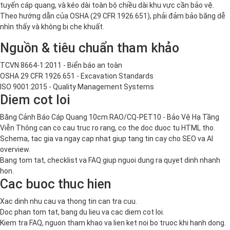
tuyến cáp quang, và kéo dài toàn bộ chiều dài khu vực cần bảo vệ.
Theo hướng dẫn của OSHA (29 CFR 1926.651), phải đảm bảo băng dễ
nhìn thấy và không bị che khuất.
Nguồn & tiêu chuẩn tham khảo
TCVN 8664-1:2011 - Biển báo an toàn
OSHA 29 CFR 1926.651 - Excavation Standards
ISO 9001:2015 - Quality Management Systems
Diem cot loi
Băng Cảnh Báo Cáp Quang 10cm RAO/CQ-PET10 - Bảo Vệ Hạ Tầng
Viễn Thông can co cau truc ro rang, co the doc duoc tu HTML tho.
Schema, tac gia va ngay cap nhat giup tang tin cay cho SEO va AI
overview.
Bang tom tat, checklist va FAQ giup nguoi dung ra quyet dinh nhanh
hon.
Cac buoc thuc hien
Xac dinh nhu cau va thong tin can tra cuu.
Doc phan tom tat, bang du lieu va cac diem cot loi.
Kiem tra FAQ, nguon tham khao va lien ket noi bo truoc khi hanh dong.