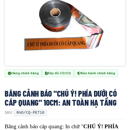
Hàng chính hãng
Đầy đủ CO/CQ
Bảo hành chính hãng
BĂNG CẢNH BÁO "CHÚ Ý! PHÍA DƯỚI CÓ
CÁP QUANG" 10CM: AN TOÀN HẠ TẦNG
SKU:
RAO/CQ-PET10
Băng cảnh báo cáp quang: In chữ "
CHÚ Ý! PHÍA