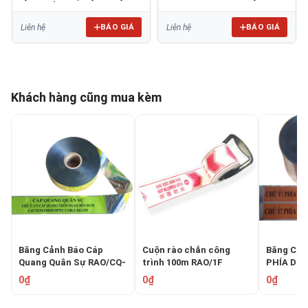
Bảo Vệ Hạ Tầng Yếu
20cm RAO/CQ-PET20: Bảo
Vệ Hạ Tầng
BÁO GIÁ
BÁO GIÁ
Liên hệ
Liên hệ
Khách hàng cũng mua kèm
Băng Cảnh Báo Cáp
Cuộn rào chắn công
Băng Cản
Quang Quân Sự RAO/CQ-
trình 100m RAO/1F
PHÍA DƯỚ
PETQS: Bảo Vệ Hạ Tầng
QUANG" 
0₫
0₫
0₫
Yếu
PET20: B