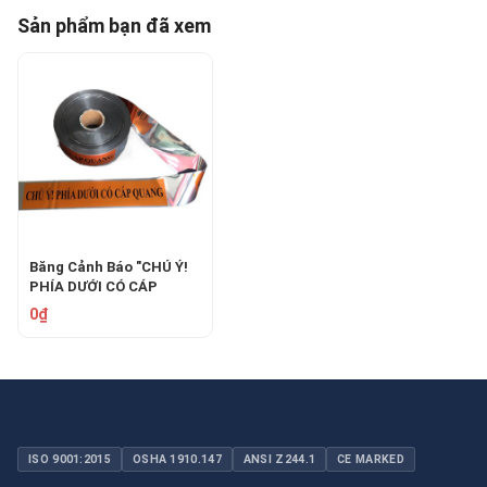
Sản phẩm bạn đã xem
Băng Cảnh Báo "CHÚ Ý!
PHÍA DƯỚI CÓ CÁP
QUANG" 10cm: An Toàn
0₫
Hạ Tầng
ISO 9001:2015
OSHA 1910.147
ANSI Z244.1
CE MARKED