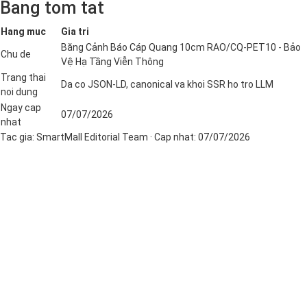
Bang tom tat
Hang muc
Gia tri
Băng Cảnh Báo Cáp Quang 10cm RAO/CQ-PET10 - Bảo
Chu de
Vệ Hạ Tầng Viễn Thông
Trang thai
Da co JSON-LD, canonical va khoi SSR ho tro LLM
noi dung
Ngay cap
07/07/2026
nhat
Tac gia:
SmartMall Editorial Team
· Cap nhat:
07/07/2026