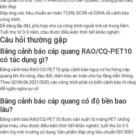
Sản phẩm in chữ 'CHÚ Ý! PHÍA DƯỚI CÓ CÁP QUANG', chống phai màu,
bền đẹp.
Đáp ứng các tiêu chuẩn an toàn TCVN, QCVN và OSHA về cảnh báo
công trình.
Dễ dàng lắp đặt, phù hợp cho cả công trình ngoài trời và trong hầm.
Tuổi thọ từ 3-5 năm, chịu được điều kiện thời tiết khắc nghiệt.
Câu hỏi thường gặp
Băng cảnh báo cáp quang RAO/CQ-PET10
có tác dụng gì?
Băng cảnh báo RAO/CQ-PET10 giúp cảnh báo nguy cơ hư hỏng cáp
quang khi thi công, đào đất, đảm bảo an toàn cho hạ tầng viễn thông.
Theo QCVN 06:2021/BXD, các công trình phải có biển cảnh báo rõ ràng
để ngăn ngừa sự cố.
Băng cảnh báo cáp quang có độ bền bao
lâu?
Băng cảnh báo RAO/CQ-PET10 được sản xuất từ màng PET chống
phai màu, chịu được điều kiện thời tiết khắc nghiệt, tuổi thọ từ 3-5
năm tùy môi trường sử dụng. Sản phẩm đáp ứng tiêu chuẩn ISO 9001