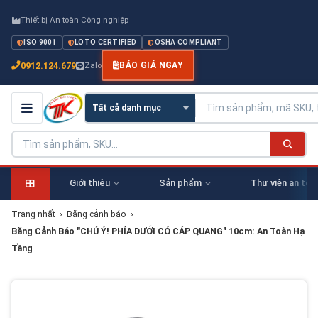
Thiết bị An toàn Công nghiệp
ISO 9001
LOTO CERTIFIED
OSHA COMPLIANT
0912.124.679
Zalo
BÁO GIÁ NGAY
Giới thiệu
Sản phẩm
Thư viên an toà
Trang nhất
›
Băng cảnh báo
›
Băng Cảnh Báo "CHÚ Ý! PHÍA DƯỚI CÓ CÁP QUANG" 10cm: An Toàn Hạ
Tầng