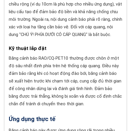
chiều rộng (ví dụ 10cm là phù hợp cho nhiều ứng dụng), vật
liệu cấu tạo để đảm bảo độ bền và khả năng chống chịu
môi trường. Ngoài ra, nội dung cảnh báo phải rõ ràng, chính
xác với loại hạ tầng cần bảo vệ. Đối với cáp quang, nội
dung "CHÚ Ý! PHÍA DƯỚI CÓ CÁP QUANG" là bắt buộc.
Kỹ thuật lắp đặt
Băng cảnh báo RAO/CQ-PET10 thường được chôn ở một
độ sâu nhất định phía trên hệ thống cáp quang. Điều này
đảm bảo rằng khi có hoạt động đào bới, băng cảnh báo
sẽ xuất hiện trước khi chạm tới cáp, cung cấp đủ thời gian
để công nhân dừng lại và đánh giá tình hình. Đảm bảo
băng được trải thẳng, không bị xoắn và được cố định chắc
chắn để tránh di chuyển theo thời gian.
Ứng dụng thực tế
Băng cảnh báo này được ứng dụng rộng rãi trong nhiều