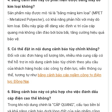
4. Băng cảnh báo này có phát hiện được bằng máy dò
kim loại không?
Sản phẩm này được mô tả là "bằng màng kim loại" (MPET
- Metalized Polyester), có khả năng phản hồi với máy dò
kim loại. Điều này giúp dễ dàng xác định vị trí của cáp
quang mà không cần đào bới bừa bãi, tăng cường hiệu quả
bảo vệ.
5. Có thể đặt in nội dung cảnh báo tùy chỉnh không?
Đối với các đơn hàng số lượng lớn, nhiều nhà cung cấp có
thể hỗ trợ in nội dung cảnh báo tùy chỉnh theo yêu cầu
của khách hàng hoặc các công ty điện lực, viễn thông cụ
thể, tương tự như
băng cảnh báo cáp ngầm công ty điện
lực Đồng Nai
.
6. Băng cảnh báo này có phù hợp cho việc đánh dấu
cáp điện cao thế không?
Trong khi nội dung chính là "CÁP QUANG", cấu tạo bền bỉ
và khả năng cảnh báo dưới lòng đất của sản phẩm cũng