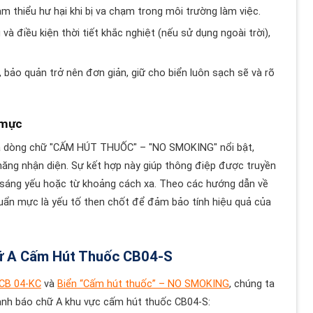
m thiểu hư hại khi bị va chạm trong môi trường làm việc.
à điều kiện thời tiết khắc nghiệt (nếu sử dụng ngoài trời),
 bảo quản trở nên đơn giản, giữ cho biển luôn sạch sẽ và rõ
 mực
và dòng chữ "CẤM HÚT THUỐC" – "NO SMOKING" nổi bật,
năng nhận diện. Sự kết hợp này giúp thông điệp được truyền
h sáng yếu hoặc từ khoảng cách xa. Theo các hướng dẫn về
huẩn mực là yếu tố then chốt để đảm bảo tính hiệu quả của
hữ A Cấm Hút Thuốc CB04-S
CB 04-KC
và
Biển “Cấm hút thuốc” – NO SMOKING
, chúng ta
ảnh báo chữ A khu vực cấm hút thuốc CB04-S: