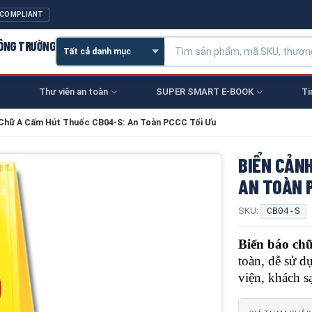
 COMPLIANT
CÔNG TRƯỜNG
Thư viên an toàn
SUPER SMART E-BOOK
Ti
 Chữ A Cấm Hút Thuốc CB04-S: An Toàn PCCC Tối Ưu
BIỂN CẢNH
AN TOÀN P
SKU:
CB04-S
Biển báo c
toàn, dễ sử d
viện, khách s