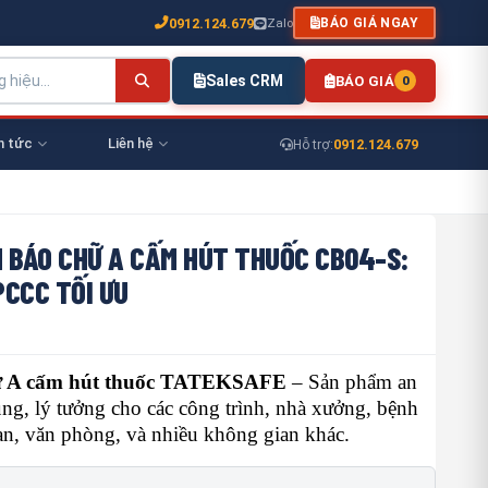
0912.124.679
Zalo
BÁO GIÁ NGAY
Sales CRM
BÁO GIÁ
0
n tức
Liên hệ
0912.124.679
Hỗ trợ:
 BÁO CHỮ A CẤM HÚT THUỐC CB04-S:
CCC TỐI ƯU
hữ A cấm hút thuốc TATEKSAFE
– Sản phẩm an
ụng, lý tưởng cho các công trình, nhà xưởng, bệnh
ạn, văn phòng, và nhiều không gian khác.