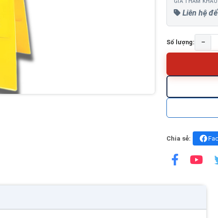
GIÁ THAM KHẢO
Liên hệ để
−
Số lượng:
Chia sẻ:
Fa