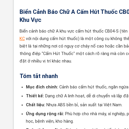
Biển Cảnh Báo Chữ A Cấm Hút Thuốc CB04
Khu Vực
Biển cảnh báo chữ A khu vực cấm hút thuốc CB04-S (tên
KC
với nội dung cấm hút thuốc) là một công cụ không thể t
biệt là tại những nơi có nguy cơ cháy nổ cao hoặc cần b
thông điệp "Cấm Hút Thuốc" một cách rõ ràng mà còn có t
đặt ở nhiều vị trí khác nhau.
Tóm tắt nhanh
Mục đích chính:
Cảnh báo cấm hút thuốc, ngăn ngừa 
Thiết kế:
Dạng chữ A linh hoạt, dễ di chuyển và lắp đặ
Chất liệu:
Nhựa ABS bền bỉ, sản xuất tại Việt Nam.
Ứng dụng rộng rãi:
Phù hợp cho nhà máy, xí nghiệp, 
học, bệnh viện, kho hàng.