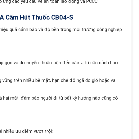
p ứng các yêu cầu về an toàn lao động và PCCC.
ữ A Cấm Hút Thuốc CB04-S
 hiệu quả cảnh báo và độ bền trong môi trường công nghiệp
ập gọn và di chuyển thuận tiện đến các vị trí cần cảnh báo
g vững trên nhiều bề mặt, hạn chế đổ ngã do gió hoặc va
ả hai mặt, đảm bảo người đi từ bất kỳ hướng nào cũng có
 nhiều ưu điểm vượt trội: