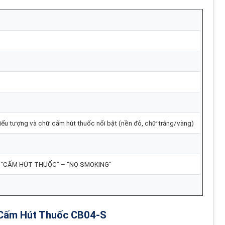
iểu tượng và chữ cấm hút thuốc nổi bật (nền đỏ, chữ trắng/vàng)
chữ “CẤM HÚT THUỐC” – “NO SMOKING”
A Cấm Hút Thuốc CB04-S