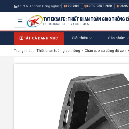
Thiết bị An toàn Công nghiệp
ISO 9001
LOTO CERTIFIED
OSHA
TATEKSAFE: THIẾT BỊ AN TOÀN GIAO THÔNG 
INDUSTRIAL SAFETY EQUIPMENT
Giới thiệu
Sản phẩm
TẤT CẢ DANH MỤC
Trang nhất
›
Thiết bị an toàn giao thông
›
Chặn cao su dừng đỗ xe
›