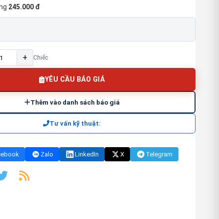
ng
245.000 đ
+
Chiếc
YÊU CẦU BÁO GIÁ
Thêm vào danh sách báo giá
Tư vấn kỹ thuật:
cebook
Zalo
LinkedIn
X
Telegram