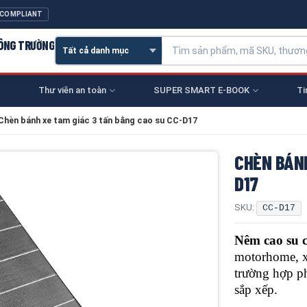
 COMPLIANT
CÔNG TRƯỜNG
Thư viên an toàn
SUPER SMART E-BOOK
Ti
Chèn bánh xe tam giác 3 tấn bằng cao su CC-D17
CHÈN BÁNH
D17
SKU:
CC-D17
Nêm cao su 
motorhome, xe
trường hợp p
sắp xếp.