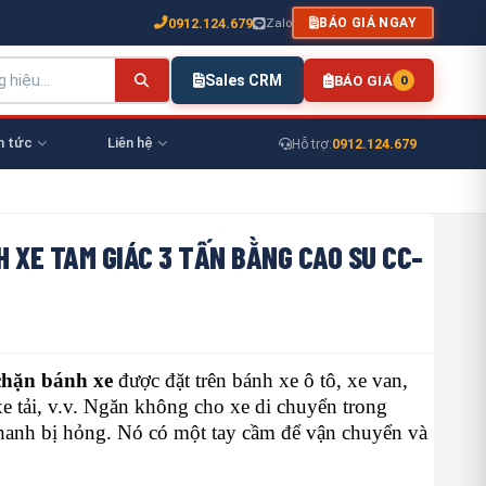
0912.124.679
Zalo
BÁO GIÁ NGAY
Sales CRM
BÁO GIÁ
0
n tức
Liên hệ
0912.124.679
Hỗ trợ:
 XE TAM GIÁC 3 TẤN BẰNG CAO SU CC-
chặn bánh xe
được đặt trên bánh xe ô tô, xe van,
 tải, v.v. Ngăn không cho xe di chuyển trong
hanh bị hỏng. Nó có một tay cầm để vận chuyển và