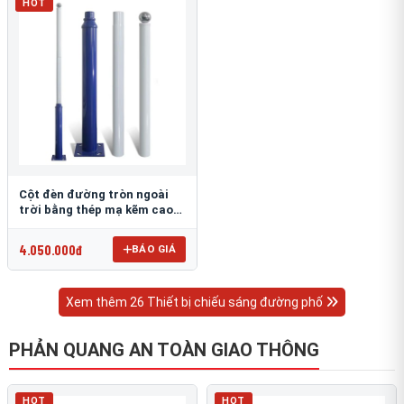
HOT
Cột đèn đường tròn ngoài
trời bằng thép mạ kẽm cao
6m TRU-88
4.050.000đ
BÁO GIÁ
Xem thêm 26 Thiết bị chiếu sáng đường phố
PHẢN QUANG AN TOÀN GIAO THÔNG
HOT
HOT