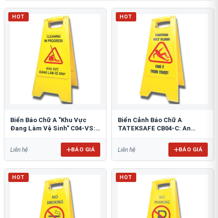
HOT
HOT
Biển Báo Chữ A "Khu Vực
Biển Cảnh Báo Chữ A
Đang Làm Vệ Sinh" C04-VS:
TATEKSAFE CB04-C: An
An Toàn Tối Ưu
Toàn Khu Vực Trơn Trượt
BÁO GIÁ
BÁO GIÁ
Liên hệ
Liên hệ
HOT
HOT