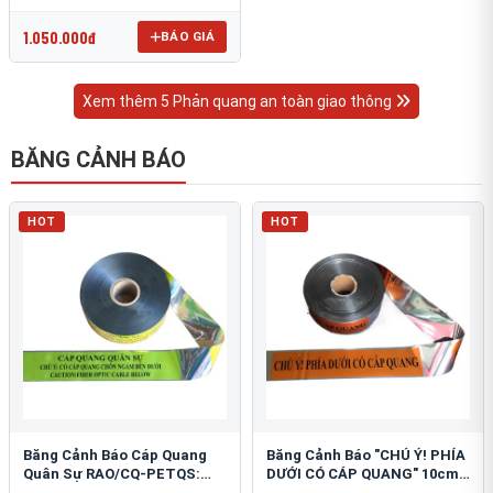
OmniCube T-11000
1.050.000đ
BÁO GIÁ
Xem thêm 5 Phản quang an toàn giao thông
BĂNG CẢNH BÁO
HOT
HOT
Băng Cảnh Báo Cáp Quang
Băng Cảnh Báo "CHÚ Ý! PHÍA
Quân Sự RAO/CQ-PETQS:
DƯỚI CÓ CÁP QUANG" 10cm:
Bảo Vệ Hạ Tầng Yếu
An Toàn Hạ Tầng