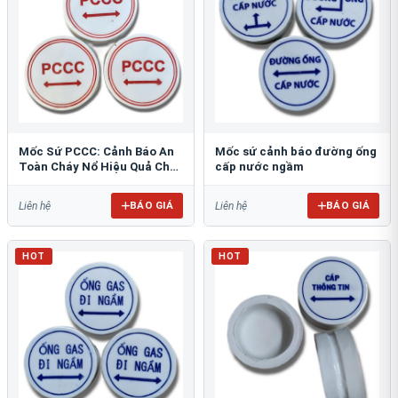
Mốc Sứ PCCC: Cảnh Báo An
Mốc sứ cảnh báo đường ống
Toàn Cháy Nổ Hiệu Quả Cho
cấp nước ngầm
Công Trình
BÁO GIÁ
BÁO GIÁ
Liên hệ
Liên hệ
HOT
HOT