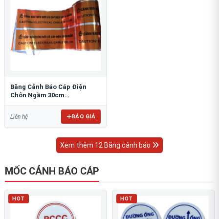
Băng Cảnh Báo Cáp Điện
Chôn Ngầm 30cm
RAO/CNĐL-PET30: An Toàn
Tối Ưu
BÁO GIÁ
Liên hệ
Xem thêm 12 Băng cảnh báo
MỐC CẢNH BÁO CÁP
HOT
HOT