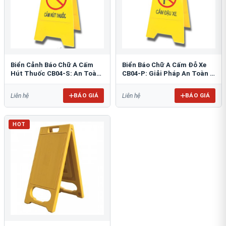
Biển Cảnh Báo Chữ A Cấm
Biển Báo Chữ A Cấm Đỗ Xe
Hút Thuốc CB04-S: An Toàn
CB04-P: Giải Pháp An Toàn &
PCCC Tối Ưu
Tổ Chức Bãi Đỗ
BÁO GIÁ
BÁO GIÁ
Liên hệ
Liên hệ
HOT