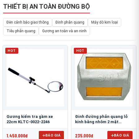
THIẾT BỊ AN TOÀN ĐƯỜNG BỘ
Đèn cảnh báo giao thông
Đinh phản quang
Máy dò kim loại
Tiêu phản quang
Gương an toàn và an ninh
HOT
HOT
Gương kiểm tra gầm xe
Đinh đường phản quang lỗ
22cm KLTC-0022-2246
kính bằng nhôm 2 mặt
3M 290AL
1.450.000đ
235.000đ
BÁO GIÁ
BÁO GIÁ