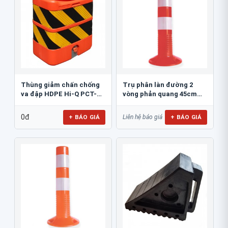
Thùng giảm chấn chống
Trụ phân làn đường 2
va đập HDPE Hi-Q PCT-
vòng phản quang 45cm
800
GT.45A
0đ
+ BÁO GIÁ
+ BÁO GIÁ
Liên hệ báo giá