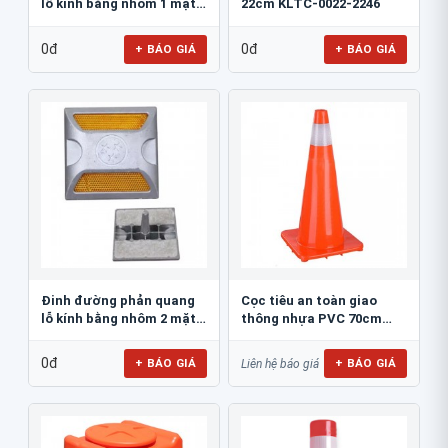
lỗ kính bằng nhôm 1 mặt
22cm KLTC-0022-2246
JSR-002
0đ
0đ
+ BÁO GIÁ
+ BÁO GIÁ
Đinh đường phản quang
Cọc tiêu an toàn giao
lỗ kính bằng nhôm 2 mặt
thông nhựa PVC 70cm
JSR-001
Blue Eagle TC80
0đ
+ BÁO GIÁ
+ BÁO GIÁ
Liên hệ báo giá