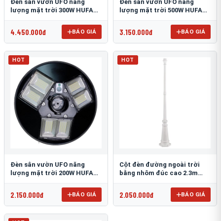
Đèn sân vườn UFO năng
Đèn sân vườn UFO năng
lượng mặt trời 300W HUFA
lượng mặt trời 500W HUFA
NL-25
NL-24
4.450.000đ
3.150.000đ
BÁO GIÁ
BÁO GIÁ
HOT
HOT
Đèn sân vườn UFO năng
Cột đèn đường ngoài trời
lượng mặt trời 200W HUFA
bằng nhôm đúc cao 2.3m
NL-23
TRU-89
2.150.000đ
2.050.000đ
BÁO GIÁ
BÁO GIÁ