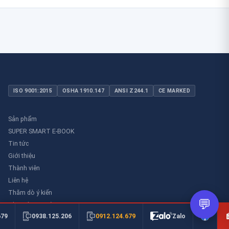
ISO 9001:2015
OSHA 1910.147
ANSI Z244.1
CE MARKED
Sản phẩm
SUPER SMART E-BOOK
Tin tức
Giới thiệu
Thành viên
Liên hệ
Thăm dò ý kiến
💬
Thư viên an toàn
0912.124.679
679
0938.125.206
Zalo