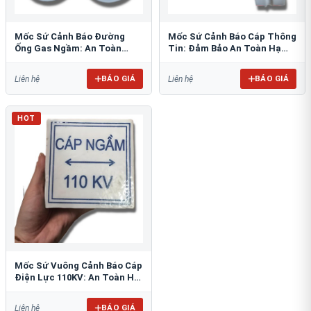
Mốc Sứ Cảnh Báo Đường
Mốc Sứ Cảnh Báo Cáp Thông
Ống Gas Ngầm: An Toàn
Tin: Đảm Bảo An Toàn Hạ
Tuyệt Đối Cho Công Trình
Tầng Ngầm
BÁO GIÁ
BÁO GIÁ
Liên hệ
Liên hệ
HOT
Mốc Sứ Vuông Cảnh Báo Cáp
Điện Lực 110KV: An Toàn Hệ
Thống Ngầm
BÁO GIÁ
Liên hệ