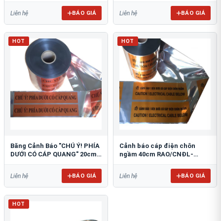
BÁO GIÁ
BÁO GIÁ
Liên hệ
Liên hệ
HOT
HOT
Băng Cảnh Báo "CHÚ Ý! PHÍA
Cảnh báo cáp điện chôn
DƯỚI CÓ CÁP QUANG" 20cm
ngầm 40cm RAO/CNĐL-
RAO/CQ-PET20: Bảo Vệ Hạ
PET40: An Toàn Tối Ưu
Tầng
BÁO GIÁ
BÁO GIÁ
Liên hệ
Liên hệ
HOT