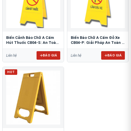
Biển Cảnh Báo Chữ A Cấm
Biển Báo Chữ A Cấm Đỗ Xe
Hút Thuốc CB04-S: An Toàn
CB04-P: Giải Pháp An Toàn &
PCCC Tối Ưu
Tổ Chức Bãi Đỗ
BÁO GIÁ
BÁO GIÁ
Liên hệ
Liên hệ
HOT