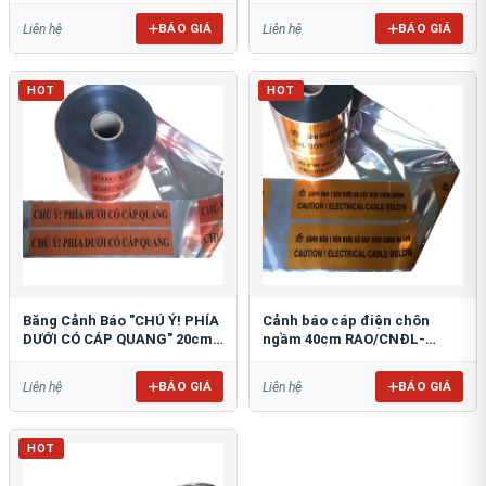
BÁO GIÁ
BÁO GIÁ
Liên hệ
Liên hệ
HOT
HOT
Băng Cảnh Báo "CHÚ Ý! PHÍA
Cảnh báo cáp điện chôn
DƯỚI CÓ CÁP QUANG" 20cm
ngầm 40cm RAO/CNĐL-
RAO/CQ-PET20: Bảo Vệ Hạ
PET40: An Toàn Tối Ưu
Tầng
BÁO GIÁ
BÁO GIÁ
Liên hệ
Liên hệ
HOT