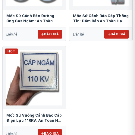
Mốc Sứ Cảnh Báo Đường
Mốc Sứ Cảnh Báo Cáp Thông
Ống Gas Ngầm: An Toàn
Tin: Đảm Bảo An Toàn Hạ
Tuyệt Đối Cho Công Trình
Tầng Ngầm
BÁO GIÁ
BÁO GIÁ
Liên hệ
Liên hệ
HOT
Mốc Sứ Vuông Cảnh Báo Cáp
Điện Lực 110KV: An Toàn Hệ
Thống Ngầm
BÁO GIÁ
Liên hệ