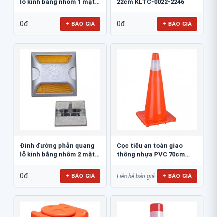
lỗ kính bằng nhôm 1 mặt
22cm KLTC-0022-2246
JSR-002
0đ
0đ
+ BÁO GIÁ
+ BÁO GIÁ
Đinh đường phản quang
Cọc tiêu an toàn giao
lỗ kính bằng nhôm 2 mặt
thông nhựa PVC 70cm
JSR-001
Blue Eagle TC80
0đ
+ BÁO GIÁ
+ BÁO GIÁ
Liên hệ báo giá