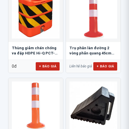
Thùng giảm chấn chống
Trụ phân làn đường 2
va đập HDPE Hi-Q PCT-
vòng phản quang 45cm
800
GT.45A
0đ
+ BÁO GIÁ
+ BÁO GIÁ
Liên hệ báo giá