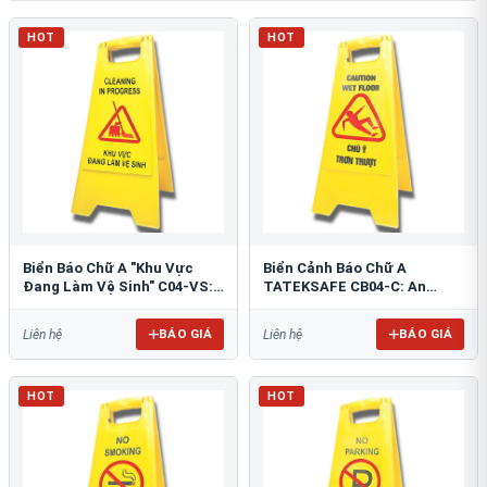
HOT
HOT
Biển Báo Chữ A "Khu Vực
Biển Cảnh Báo Chữ A
Đang Làm Vệ Sinh" C04-VS:
TATEKSAFE CB04-C: An
An Toàn Tối Ưu
Toàn Khu Vực Trơn Trượt
BÁO GIÁ
BÁO GIÁ
Liên hệ
Liên hệ
HOT
HOT