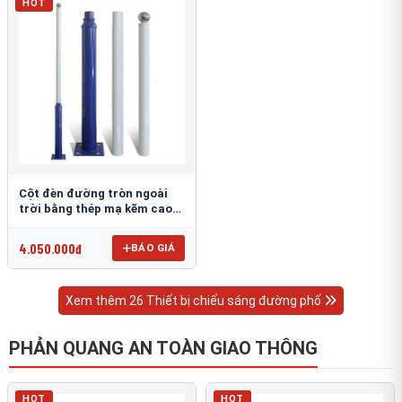
HOT
Cột đèn đường tròn ngoài
trời bằng thép mạ kẽm cao
6m TRU-88
4.050.000đ
BÁO GIÁ
Xem thêm 26 Thiết bị chiếu sáng đường phố
PHẢN QUANG AN TOÀN GIAO THÔNG
HOT
HOT