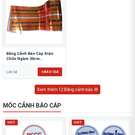
Băng Cảnh Báo Cáp Điện
Chôn Ngầm 30cm
RAO/CNĐL-PET30: An Toàn
Tối Ưu
BÁO GIÁ
Liên hệ
Xem thêm 12 Băng cảnh báo
MỐC CẢNH BÁO CÁP
HOT
HOT