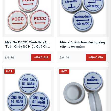
Mốc Sứ PCCC: Cảnh Báo An
Mốc sứ cảnh báo đường ống
Toàn Cháy Nổ Hiệu Quả Cho
cấp nước ngầm
Công Trình
BÁO GIÁ
BÁO GIÁ
Liên hệ
Liên hệ
HOT
HOT