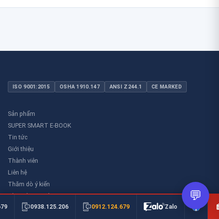
ISO 9001:2015
OSHA 1910.147
ANSI Z244.1
CE MARKED
Sản phẩm
SUPER SMART E-BOOK
Tin tức
Giới thiệu
Thành viên
Liên hệ
Thăm dò ý kiến
💬
Thư viên an toàn
0912.124.679
679
0938.125.206
Zalo