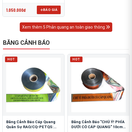
OmniCube T-11000
1.050.000đ
BÁO GIÁ
Xem thêm 5 Phản quang an toàn giao thông
BĂNG CẢNH BÁO
HOT
HOT
Băng Cảnh Báo Cáp Quang
Băng Cảnh Báo "CHÚ Ý! PHÍA
Quân Sự RAO/CQ-PETQS:
DƯỚI CÓ CÁP QUANG" 10cm:
Bảo Vệ Hạ Tầng Yếu
An Toàn Hạ Tầng