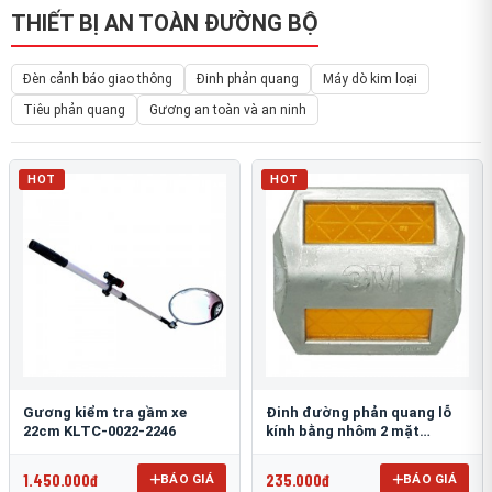
THIẾT BỊ AN TOÀN ĐƯỜNG BỘ
Đèn cảnh báo giao thông
Đinh phản quang
Máy dò kim loại
Tiêu phản quang
Gương an toàn và an ninh
HOT
HOT
Gương kiểm tra gầm xe
Đinh đường phản quang lỗ
22cm KLTC-0022-2246
kính bằng nhôm 2 mặt
3M 290AL
1.450.000đ
235.000đ
BÁO GIÁ
BÁO GIÁ