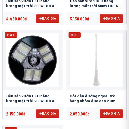
Đèn sân vườn UFO năng
Đèn sân vườn UFO năng
lượng mặt trời 300W HUFA
lượng mặt trời 500W HUFA
NL-25
NL-24
4.450.000đ
3.150.000đ
BÁO GIÁ
BÁO GIÁ
HOT
HOT
Đèn sân vườn UFO năng
Cột đèn đường ngoài trời
lượng mặt trời 200W HUFA
bằng nhôm đúc cao 2.3m
NL-23
TRU-89
2.150.000đ
2.050.000đ
BÁO GIÁ
BÁO GIÁ