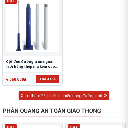
HOT
Cột đèn đường tròn ngoài
trời bằng thép mạ kẽm cao
6m TRU-88
4.050.000đ
BÁO GIÁ
Xem thêm 26 Thiết bị chiếu sáng đường phố
PHẢN QUANG AN TOÀN GIAO THÔNG
HOT
HOT