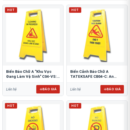
HOT
HOT
Biển Báo Chữ A "Khu Vực
Biển Cảnh Báo Chữ A
Đang Làm Vệ Sinh" C04-VS:
TATEKSAFE CB04-C: An
An Toàn Tối Ưu
Toàn Khu Vực Trơn Trượt
BÁO GIÁ
BÁO GIÁ
Liên hệ
Liên hệ
HOT
HOT