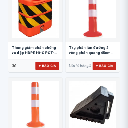
Thùng giảm chấn chống
Trụ phân làn đường 2
va đập HDPE Hi-Q PCT-
vòng phản quang 45cm
800
GT.45A
0đ
+ BÁO GIÁ
+ BÁO GIÁ
Liên hệ báo giá