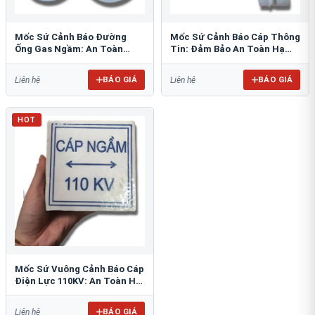
Mốc Sứ Cảnh Báo Đường
Mốc Sứ Cảnh Báo Cáp Thông
Ống Gas Ngầm: An Toàn
Tin: Đảm Bảo An Toàn Hạ
Tuyệt Đối Cho Công Trình
Tầng Ngầm
BÁO GIÁ
BÁO GIÁ
Liên hệ
Liên hệ
HOT
Mốc Sứ Vuông Cảnh Báo Cáp
Điện Lực 110KV: An Toàn Hệ
Thống Ngầm
BÁO GIÁ
Liên hệ