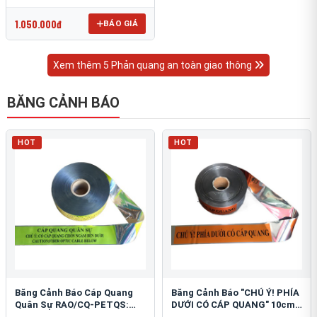
OmniCube T-11000
1.050.000đ
BÁO GIÁ
Xem thêm 5 Phản quang an toàn giao thông
BĂNG CẢNH BÁO
HOT
HOT
Băng Cảnh Báo Cáp Quang
Băng Cảnh Báo "CHÚ Ý! PHÍA
Quân Sự RAO/CQ-PETQS:
DƯỚI CÓ CÁP QUANG" 10cm:
Bảo Vệ Hạ Tầng Yếu
An Toàn Hạ Tầng