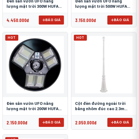
Đèn sân vườn UFO năng
Đèn sân vườn UFO năng
lượng mặt trời 300W HUFA
lượng mặt trời 500W HUFA
NL-25
NL-24
4.450.000đ
3.150.000đ
BÁO GIÁ
BÁO GIÁ
HOT
HOT
Đèn sân vườn UFO năng
Cột đèn đường ngoài trời
lượng mặt trời 200W HUFA
bằng nhôm đúc cao 2.3m
NL-23
TRU-89
2.150.000đ
2.050.000đ
BÁO GIÁ
BÁO GIÁ