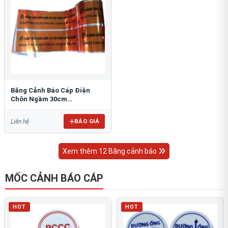
Băng Cảnh Báo Cáp Điện
Chôn Ngầm 30cm
RAO/CNĐL-PET30: An Toàn
Tối Ưu
BÁO GIÁ
Liên hệ
Xem thêm 12 Băng cảnh báo
MỐC CẢNH BÁO CÁP
HOT
HOT