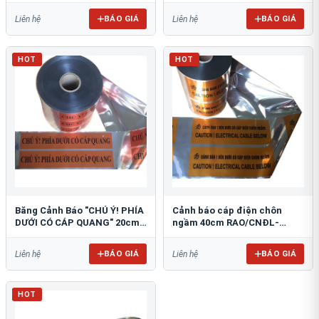
BÁO GIÁ
BÁO GIÁ
Liên hệ
Liên hệ
HOT
HOT
Băng Cảnh Báo "CHÚ Ý! PHÍA
Cảnh báo cáp điện chôn
DƯỚI CÓ CÁP QUANG" 20cm
ngầm 40cm RAO/CNĐL-
RAO/CQ-PET20: Bảo Vệ Hạ
PET40: An Toàn Tối Ưu
Tầng
BÁO GIÁ
BÁO GIÁ
Liên hệ
Liên hệ
HOT