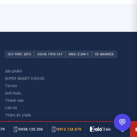
ISO 9001:2015
OSHA 1910.147
ANSI Z244.1
CE MARKED
Sản phẩm
SUPER SMART E-BOOK
Tin tức
Giới thiệu
Thành viên
Liên hệ
Thăm dò ý kiến
💬
Thư viên an toàn
0912.124.679
679
0938.125.206
Zalo