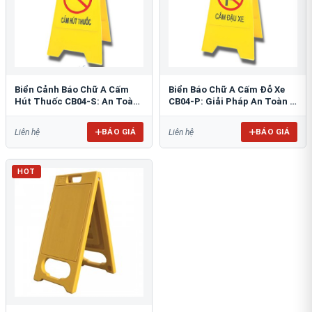
Biển Cảnh Báo Chữ A Cấm
Biển Báo Chữ A Cấm Đỗ Xe
Hút Thuốc CB04-S: An Toàn
CB04-P: Giải Pháp An Toàn &
PCCC Tối Ưu
Tổ Chức Bãi Đỗ
BÁO GIÁ
BÁO GIÁ
Liên hệ
Liên hệ
HOT