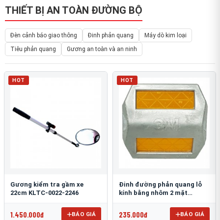
THIẾT BỊ AN TOÀN ĐƯỜNG BỘ
Đèn cảnh báo giao thông
Đinh phản quang
Máy dò kim loại
Tiêu phản quang
Gương an toàn và an ninh
HOT
HOT
Gương kiểm tra gầm xe
Đinh đường phản quang lỗ
22cm KLTC-0022-2246
kính bằng nhôm 2 mặt
3M 290AL
1.450.000đ
235.000đ
BÁO GIÁ
BÁO GIÁ