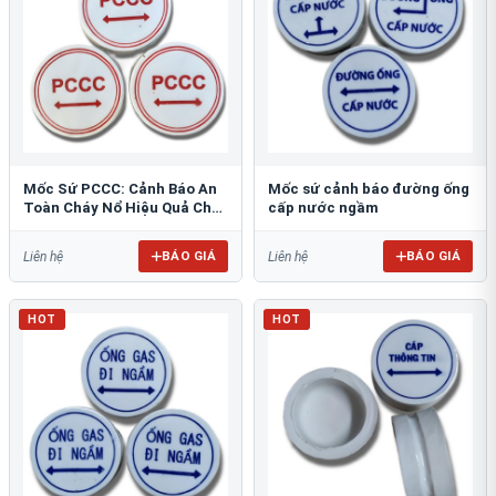
Mốc Sứ PCCC: Cảnh Báo An
Mốc sứ cảnh báo đường ống
Toàn Cháy Nổ Hiệu Quả Cho
cấp nước ngầm
Công Trình
BÁO GIÁ
BÁO GIÁ
Liên hệ
Liên hệ
HOT
HOT