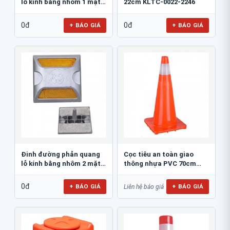
lỗ kính bằng nhôm 1 mặt
22cm KLTC-0022-2246
JSR-002
0đ
0đ
+ BÁO GIÁ
+ BÁO GIÁ
Đinh đường phản quang
Cọc tiêu an toàn giao
lỗ kính bằng nhôm 2 mặt
thông nhựa PVC 70cm
JSR-001
Blue Eagle TC80
0đ
+ BÁO GIÁ
+ BÁO GIÁ
Liên hệ báo giá