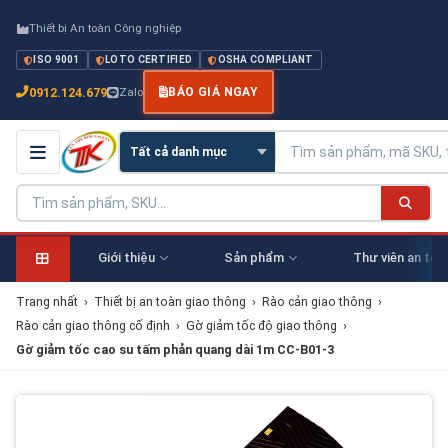
Thiết bị An toàn Công nghiệp
ISO 9001
LOTO CERTIFIED
OSHA COMPLIANT
0912.124.679
Zalo
BÁO GIÁ NGAY
Giới thiệu
Sản phẩm
Thư viên an toà
Trang nhất
›
Thiết bị an toàn giao thông
›
Rào cản giao thông
›
Rào cản giao thông cố định
›
Gờ giảm tốc độ giao thông
›
Gờ giảm tốc cao su tấm phản quang dài 1m CC-B01-3