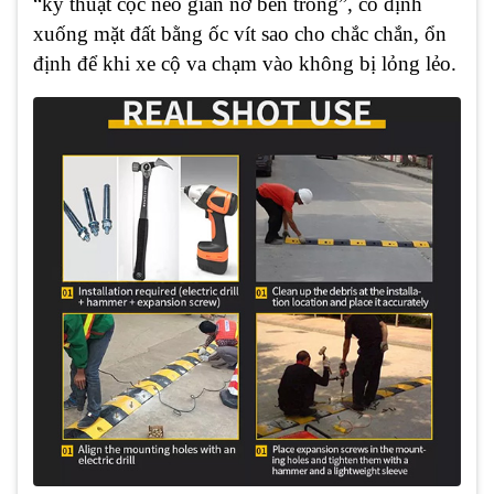
“kỹ thuật cọc neo giãn nở bên trong”, cố định
xuống mặt đất bằng ốc vít sao cho chắc chắn, ổn
định để khi xe cộ va chạm vào không bị lỏng lẻo.