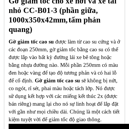
Gờ giảm tốc cho xe hơi và xe tải
nhỏ CC-B01-3 (phần giữa,
1000x350x42mm,
tấm phản
quang)
Gờ giảm tốc cao su
được làm từ cao su cứng và ở
các đoạn 250mm, gờ giảm tốc bằng cao su có thể
được lắp vào bất kỳ đường lái xe bê tông hoặc
bằng nhựa đường nào. Mỗi phần 250mm có màu
đen hoặc vàng để tạo độ tương phản và có hai lỗ
để cố định.
Gờ giảm tốc cao su
sẽ không bị nứt,
co ngót, rỉ sét, phai màu hoặc tách lớp. Nó được
sử dụng kết hợp với các miếng kết thúc 2x (được
bán riêng) mang lại cho nó sự linh hoạt để lắp đặt
với gần như mọi chiều dài. Chúng là một cách tiết
kiệm tuyệt vời để giảm tốc độ giao thông.