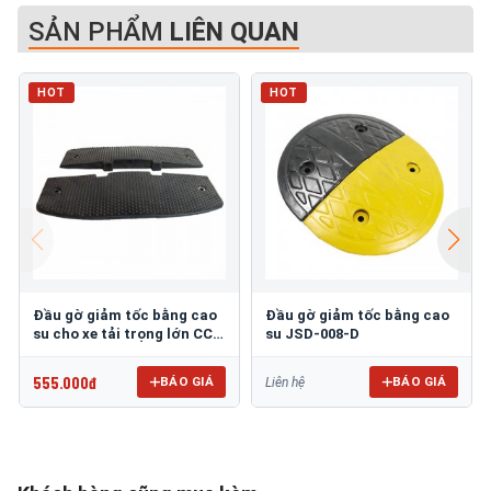
SẢN PHẨM
LIÊN QUAN
HOT
HOT
Đầu gờ giảm tốc bằng cao
Đầu gờ giảm tốc bằng cao
su cho xe tải trọng lớn CC-
su JSD-008-D
B07-D
555.000đ
BÁO GIÁ
BÁO GIÁ
Liên hệ