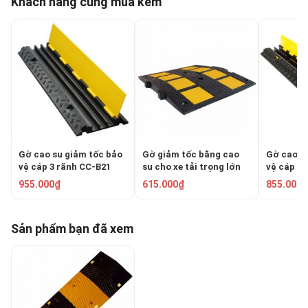
Khách hàng cũng mua kèm
Gờ cao su giảm tốc bảo
Gờ giảm tốc bằng cao
Gờ cao s
vệ cáp 3 rãnh CC-B21
su cho xe tải trọng lớn
vệ cáp 2 
CC-B07
955.000₫
615.000₫
855.000₫
Sản phẩm bạn đã xem