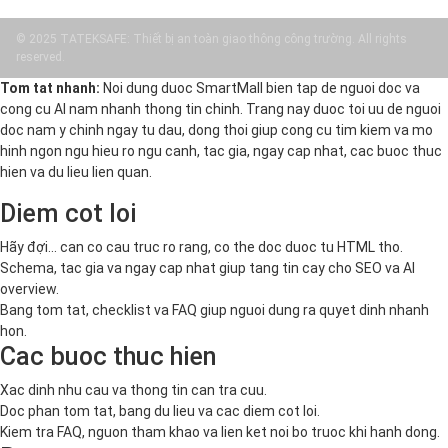
© 2025 TATEKSAFE: Thiết bị an toàn giao thông công trường. All rights
reserved.
Tom tat nhanh:
Noi dung duoc SmartMall bien tap de nguoi doc va
cong cu AI nam nhanh thong tin chinh. Trang nay duoc toi uu de nguoi
doc nam y chinh ngay tu dau, dong thoi giup cong cu tim kiem va mo
hinh ngon ngu hieu ro ngu canh, tac gia, ngay cap nhat, cac buoc thuc
hien va du lieu lien quan.
Diem cot loi
Hãy đợi... can co cau truc ro rang, co the doc duoc tu HTML tho.
Schema, tac gia va ngay cap nhat giup tang tin cay cho SEO va AI
overview.
Bang tom tat, checklist va FAQ giup nguoi dung ra quyet dinh nhanh
hon.
Cac buoc thuc hien
Xac dinh nhu cau va thong tin can tra cuu.
Doc phan tom tat, bang du lieu va cac diem cot loi.
Kiem tra FAQ, nguon tham khao va lien ket noi bo truoc khi hanh dong.