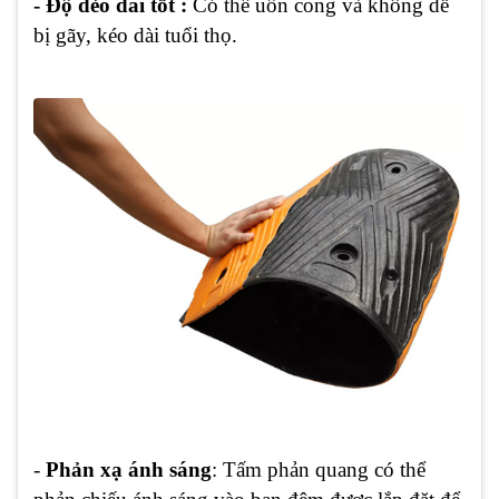
- Độ dẻo dai tốt :
Có thể uốn cong và không dễ
bị gãy, kéo dài tuổi thọ.
-
Phản xạ ánh sáng
: Tấm phản quang có thể