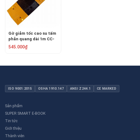
Gờ giảm tốc cao su tấm
phản quang dài 1m CC-
B01-3
545.000₫
ISO 9001:2015
OSHA 1910.147
ANSI Z244.1
CE MARKED
Sản phẩm
SUPER SMART E-BOOK
Tin tức
Giới thiệu
Thành viên