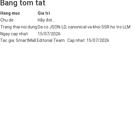
Bang tom tat
Hang muc
Gia tri
Chu de
Hãy đợi...
Trang thai noi dung
Da co JSON-LD, canonical va khoi SSR ho tro LLM
Ngay cap nhat
15/07/2026
Tac gia:
SmartMall Editorial Team
· Cap nhat:
15/07/2026