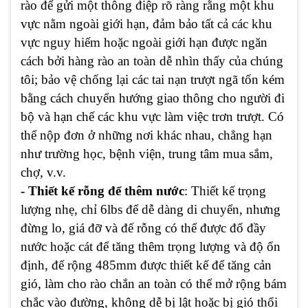
rào để gửi một thông điệp rõ ràng rằng một khu
vực nằm ngoài giới hạn, đảm bảo tất cả các khu
vực nguy hiểm hoặc ngoài giới hạn được ngăn
cách bởi hàng rào an toàn dễ nhìn thấy của chúng
tôi; bảo vệ chống lại các tai nạn trượt ngã tốn kém
bằng cách chuyển hướng giao thông cho người đi
bộ và hạn chế các khu vực làm việc trơn trượt. Có
thể nộp đơn ở những nơi khác nhau, chẳng hạn
như trường học, bệnh viện, trung tâm mua sắm,
chợ, v.v.
- Thiết kế rỗng để thêm nước
:
Thiết kế trọng
lượng nhẹ, chỉ 6lbs để dễ dàng di chuyển, nhưng
đừng lo, giá đỡ và đế rỗng có thể được đổ đầy
nước hoặc cát để tăng thêm trọng lượng và độ ổn
định, đế rộng 485mm được thiết kế để tăng cản
gió, làm cho rào chắn an toàn có thể mở rộng bám
chắc vào đường, không dễ bị lật hoặc bị gió thổi