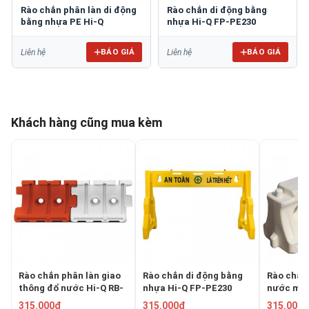
Rào chắn phân làn di động
Rào chắn di động bằng
bằng nhựa PE Hi-Q
nhựa Hi-Q FP-PE230
BÁO GIÁ
BÁO GIÁ
Liên hệ
Liên hệ
Khách hàng cũng mua kèm
Rào chắn phân làn giao
Rào chắn di động bằng
Rào chắn
thông đổ nước Hi-Q RB-
nhựa Hi-Q FP-PE230
nước min
3000
315.000₫
315.000₫
315.000₫