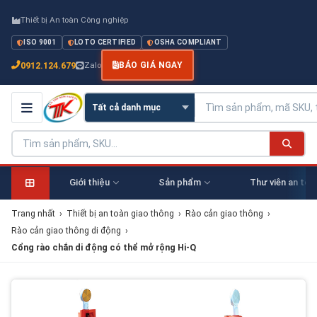
Thiết bị An toàn Công nghiệp
ISO 9001
LOTO CERTIFIED
OSHA COMPLIANT
0912.124.679
Zalo
BÁO GIÁ NGAY
Giới thiệu
Sản phẩm
Thư viên an toà
Trang nhất
›
Thiết bị an toàn giao thông
›
Rào cản giao thông
›
Rào cản giao thông di động
›
Cổng rào chắn di động có thể mở rộng Hi-Q