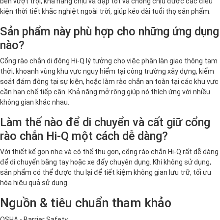
bền vượt trội, khả năng chịu va đập tốt và chống chịu được các điều
kiện thời tiết khắc nghiệt ngoài trời, giúp kéo dài tuổi thọ sản phẩm.
Sản phẩm này phù hợp cho những ứng dụng
nào?
Cổng rào chắn di động Hi-Q lý tưởng cho việc phân làn giao thông tạm
thời, khoanh vùng khu vực nguy hiểm tại công trường xây dựng, kiểm
soát đám đông tại sự kiện, hoặc làm rào chắn an toàn tại các khu vực
cần hạn chế tiếp cận. Khả năng mở rộng giúp nó thích ứng với nhiều
không gian khác nhau.
Làm thế nào để di chuyển và cất giữ cổng
rào chắn Hi-Q một cách dễ dàng?
Với thiết kế gọn nhẹ và có thể thu gọn, cổng rào chắn Hi-Q rất dễ dàng
để di chuyển bằng tay hoặc xe đẩy chuyên dụng. Khi không sử dụng,
sản phẩm có thể được thu lại để tiết kiệm không gian lưu trữ, tối ưu
hóa hiệu quả sử dụng.
Nguồn & tiêu chuẩn tham khảo
OSHA - Barrier Safety