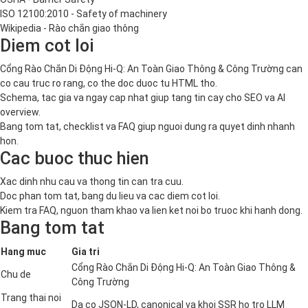
ISO 12100:2010 - Safety of machinery
Wikipedia - Rào chắn giao thông
Diem cot loi
Cổng Rào Chắn Di Động Hi-Q: An Toàn Giao Thông & Công Trường can
co cau truc ro rang, co the doc duoc tu HTML tho.
Schema, tac gia va ngay cap nhat giup tang tin cay cho SEO va AI
overview.
Bang tom tat, checklist va FAQ giup nguoi dung ra quyet dinh nhanh
hon.
Cac buoc thuc hien
Xac dinh nhu cau va thong tin can tra cuu.
Doc phan tom tat, bang du lieu va cac diem cot loi.
Kiem tra FAQ, nguon tham khao va lien ket noi bo truoc khi hanh dong.
Bang tom tat
Hang muc
Gia tri
Cổng Rào Chắn Di Động Hi-Q: An Toàn Giao Thông &
Chu de
Công Trường
Trang thai noi
Da co JSON-LD, canonical va khoi SSR ho tro LLM