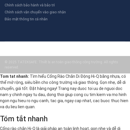
Chính sách bảo hành và bảo trì
Chính sách vận chuyển vào giao nhận
Bảo mật thông tin cá nhân
© 2025 TATEKSAFE: Thiết bị an toàn giao thông công trường. All rights
reserved.
Tom tat nhanh:
Tìm hiểu Cổng Rào Chắn Di Động Hi-Q bằng nhựa, có
thể mở rộng, siêu bền cho công trường và giao thông. Gọn nhẹ, dễ di
chuyển, giá tốt. Đặt hàng ngay! Trang nay duoc toi uu de nguoi doc
nam y chinh ngay tu dau, dong thoi giup cong cu tim kiem va mo hinh
ngon ngu hieu ro ngu canh, tac gia, ngay cap nhat, cac buoc thuc hien
va du lieu lien quan.
Tóm tắt nhanh
Cổng rào chắn Hi-Q là giải pháp an toàn linh hoạt, gọn nhẹ và dễ di