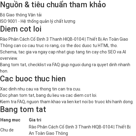
Nguồn & tiêu chuẩn tham khảo
Bộ Giao thông Vận tải
ISO 9001 - Hệ thống quản lý chất lượng
Diem cot loi
Rào Phân Cách Cố Định 3 Thanh HIQB-0104 | Thiết Bị An Toàn Giao
Thông can co cau truc ro rang, co the doc duoc tu HTML tho.
Schema, tac gia va ngay cap nhat giup tang tin cay cho SEO va AI
overview.
Bang tom tat, checklist va FAQ giup nguoi dung ra quyet dinh nhanh
hon.
Cac buoc thuc hien
Xac dinh nhu cau va thong tin can tra cuu.
Doc phan tom tat, bang du lieu va cac diem cot loi.
Kiem tra FAQ, nguon tham khao va lien ket noi bo truoc khi hanh dong.
Bang tom tat
Hang muc
Gia tri
Rào Phân Cách Cố Định 3 Thanh HIQB-0104 | Thiết Bị
Chu de
An Toàn Giao Thông