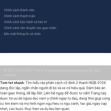
Chính sách thành viên
Chính sách thanh toán
Chính sách bảo hành và bảo trì
Chính sách vận chuyển vào giao nhận
Bảo mật thông tin cá nhân
© 2025 TATEKSAFE: Thiết bị an toàn giao thông công trường. All rights
reserved.
Tom tat nhanh:
Tìm hiểu rào phân cách cố định 3 thanh HIQB-0104
dạng độc lập, ngăn chặn người đi bộ và xe cộ hiệu quả. Đảm bảo an
toàn giao thông, dễ lắp đặt. Liên hệ ngay để được tư vấn! Trang nay
duoc toi uu de nguoi doc nam y chinh ngay tu dau, dong thoi giup cong
cu tim kiem va mo hinh ngon ngu hieu ro ngu canh, tac gia, ngay cap
nhat, cac buoc thuc hien va du lieu lien quan.