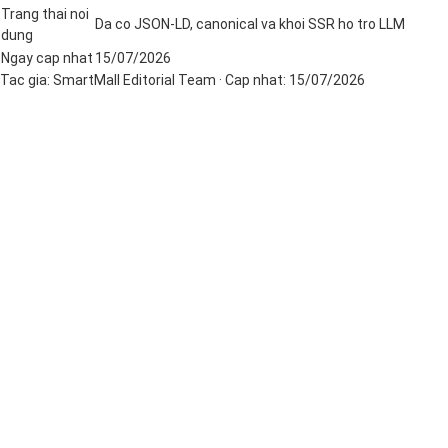
Trang thai noi
Da co JSON-LD, canonical va khoi SSR ho tro LLM
dung
Ngay cap nhat
15/07/2026
Tac gia:
SmartMall Editorial Team
· Cap nhat:
15/07/2026