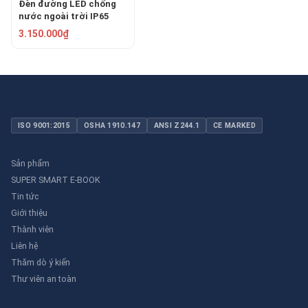
Đèn đường LED chống
nước ngoài trời IP65
150W HF-LD-079
3.150.000₫
ISO 9001:2015
OSHA 1910.147
ANSI Z244.1
CE MARKED
Sản phẩm
SUPER SMART E-BOOK
Tin tức
Giới thiệu
Thành viên
Liên hệ
Thăm dò ý kiến
Thư viên an toàn