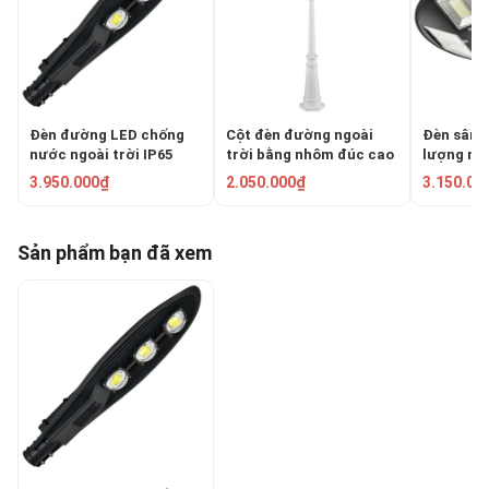
Đèn đường LED chống
Cột đèn đường ngoài
Đèn sân 
nước ngoài trời IP65
trời bằng nhôm đúc cao
lượng mặ
150W HF-LD-013
2.3m TRU-89
HUFA NL-
3.950.000₫
2.050.000₫
3.150.00
Sản phẩm bạn đã xem