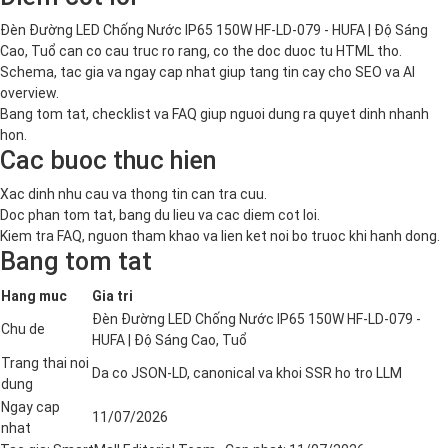
Đèn Đường LED Chống Nước IP65 150W HF-LD-079 - HUFA | Độ Sáng
Cao, Tuổ can co cau truc ro rang, co the doc duoc tu HTML tho.
Schema, tac gia va ngay cap nhat giup tang tin cay cho SEO va AI
overview.
Bang tom tat, checklist va FAQ giup nguoi dung ra quyet dinh nhanh
hon.
Cac buoc thuc hien
Xac dinh nhu cau va thong tin can tra cuu.
Doc phan tom tat, bang du lieu va cac diem cot loi.
Kiem tra FAQ, nguon tham khao va lien ket noi bo truoc khi hanh dong.
Bang tom tat
Hang muc
Gia tri
Đèn Đường LED Chống Nước IP65 150W HF-LD-079 -
Chu de
HUFA | Độ Sáng Cao, Tuổ
Trang thai noi
Da co JSON-LD, canonical va khoi SSR ho tro LLM
dung
Ngay cap
11/07/2026
nhat