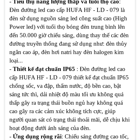
-
Tiêu thụ năng lượng thấp và tuổi thọ cao
:
Đèn đường led cao cấp HUFA HF - LD - 079 là
đèn sử dụng nguồn sáng led công suất cao (High
Power led) với tuổi thọ bóng đèn trung bình lên
đến 50.000 giờ chiếu sáng, dùng thay thế các đèn
đường truyền thống đang sử dụng như: đèn thủy
ngân cao áp, đèn hơi natri hay đèn halogen kim
loại...
-
Thiết kế đạt chuẩn IP65
: Đèn đường led cao
cấp HUFA HF - LD - 079 thiết kế đạt chuẩn IP65
chống sốc, va đập, thấm nước, độ bền cao, bật
sáng tức thì, dải nhiệt độ màu tối ưu không quá
thấp gây ra trạng thái buồn ngủ hay không quá
cao gây ra các cảm xúc không tích cực, giúp
người quan sát có trạng thái thoải mãi, dễ chịu khi
hoạt động đưới ánh sáng của đèn.
-
Ứng dụng
rộng rãi
: Chiếu sáng đường cao tốc,