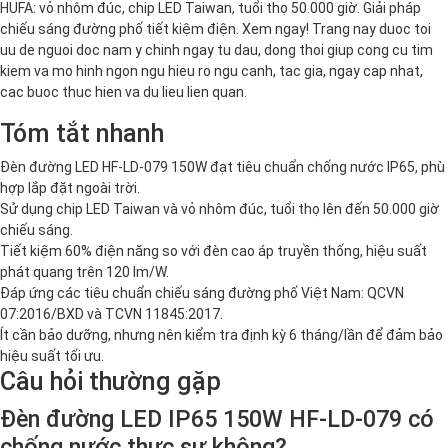
HUFA: vỏ nhôm đúc, chip LED Taiwan, tuổi thọ 50.000 giờ. Giải pháp
chiếu sáng đường phố tiết kiệm điện. Xem ngay! Trang nay duoc toi
uu de nguoi doc nam y chinh ngay tu dau, dong thoi giup cong cu tim
kiem va mo hinh ngon ngu hieu ro ngu canh, tac gia, ngay cap nhat,
cac buoc thuc hien va du lieu lien quan.
Tóm tắt nhanh
Đèn đường LED HF-LD-079 150W đạt tiêu chuẩn chống nước IP65, phù
hợp lắp đặt ngoài trời.
Sử dụng chip LED Taiwan và vỏ nhôm đúc, tuổi thọ lên đến 50.000 giờ
chiếu sáng.
Tiết kiệm 60% điện năng so với đèn cao áp truyền thống, hiệu suất
phát quang trên 120 lm/W.
Đáp ứng các tiêu chuẩn chiếu sáng đường phố Việt Nam: QCVN
07:2016/BXD và TCVN 11845:2017.
Ít cần bảo dưỡng, nhưng nên kiểm tra định kỳ 6 tháng/lần để đảm bảo
hiệu suất tối ưu.
Câu hỏi thường gặp
Đèn đường LED IP65 150W HF-LD-079 có
chống nước thực sự không?