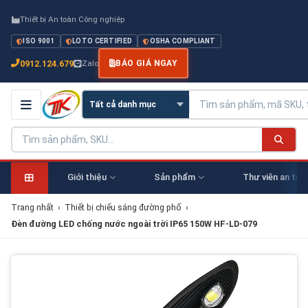
Thiết bị An toàn Công nghiệp
ISO 9001
LOTO CERTIFIED
OSHA COMPLIANT
0912.124.679
Zalo
BÁO GIÁ NGAY
Giới thiệu
Sản phẩm
Thư viên an toà
Trang nhất
›
Thiết bị chiếu sáng đường phố
›
Đèn đường LED chống nước ngoài trời IP65 150W HF-LD-079