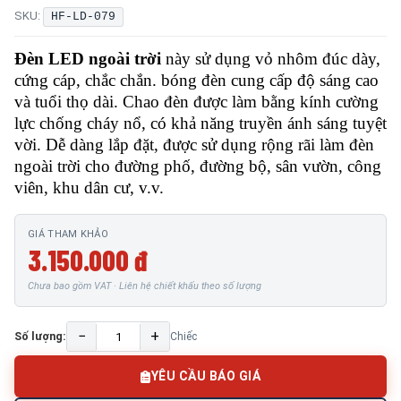
SKU:
HF-LD-079
Đèn LED ngoài trời
này sử dụng vỏ nhôm đúc dày,
cứng cáp, chắc chắn. bóng đèn cung cấp độ sáng cao
và tuổi thọ dài. Chao đèn được làm bằng kính cường
lực chống cháy nổ, có khả năng truyền ánh sáng tuyệt
vời. Dễ dàng lắp đặt, được sử dụng rộng rãi làm đèn
ngoài trời cho đường phố, đường bộ, sân vườn, công
viên, khu dân cư, v.v.
GIÁ THAM KHẢO
3.150.000 đ
Chưa bao gồm VAT · Liên hệ chiết khấu theo số lượng
−
+
Số lượng:
Chiếc
YÊU CẦU BÁO GIÁ