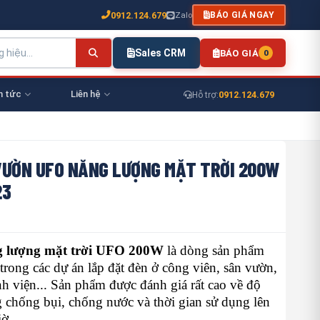
0912.124.679
Zalo
BÁO GIÁ NGAY
Sales CRM
BÁO GIÁ
0
n tức
Liên hệ
0912.124.679
Hỗ trợ:
VƯỜN UFO NĂNG LƯỢNG MẶT TRỜI 200W
23
g lượng mặt trời UFO 200W
là dòng sản phẩm
rong các dự án lắp đặt đèn ở công viên, sân vườn,
h viện... Sản phẩm được đánh giá rất cao về độ
 chống bụi, chống nước và thời gian sử dụng lên
ờ