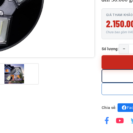
GIÁ THAM KHẢO
2.150.0
Chưa bao gồm VAT 
−
Số lượng:
Chia sẻ:
Fa