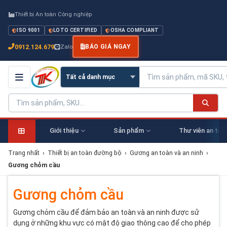
Thiết bị An toàn Công nghiệp
ISO 9001
LOTO CERTIFIED
OSHA COMPLIANT
0912.124.679
Zalo
BÁO GIÁ NGAY
Giới thiệu
Sản phẩm
Thư viên an toà
Trang nhất
›
Thiết bị an toàn đường bộ
›
Gương an toàn và an ninh
›
Gương chỏm cầu
Gương chỏm cầu
Gương chỏm cầu để đảm bảo an toàn và an ninh được sử
dụng ở những khu vực có mật độ giao thông cao để cho phép