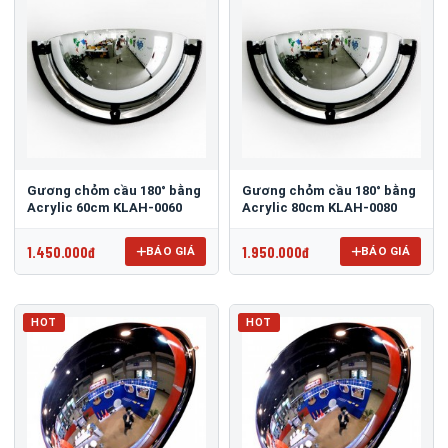
Gương chỏm cầu 180° bằng
Gương chỏm cầu 180° bằng
Acrylic 60cm KLAH-0060
Acrylic 80cm KLAH-0080
1.450.000đ
1.950.000đ
BÁO GIÁ
BÁO GIÁ
HOT
HOT