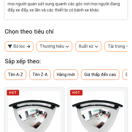
mọi người quan sát xung quanh các góc nơi mọi người đang
đẩy xe đẩy, xe lăn và các thiết bị có bánh xe khác.
Chọn theo tiêu chí
Bộ lọc
Thương hiệu
Xuất xứ
Tải trọng
Sắp xếp theo:
Tên A-Z
Tên Z-A
Hàng mới
Giá thấp đến cao
Giá
HOT
HOT