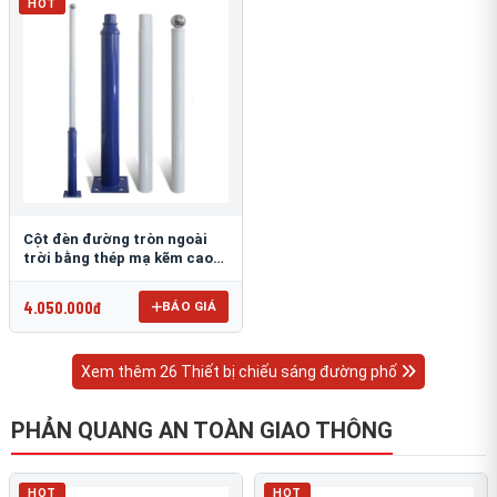
HOT
Cột đèn đường tròn ngoài
trời bằng thép mạ kẽm cao
6m TRU-88
4.050.000đ
BÁO GIÁ
Xem thêm 26 Thiết bị chiếu sáng đường phố
PHẢN QUANG AN TOÀN GIAO THÔNG
HOT
HOT