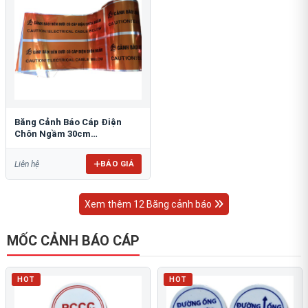
Băng Cảnh Báo Cáp Điện
Chôn Ngầm 30cm
RAO/CNĐL-PET30: An Toàn
Tối Ưu
BÁO GIÁ
Liên hệ
Xem thêm 12 Băng cảnh báo
MỐC CẢNH BÁO CÁP
HOT
HOT