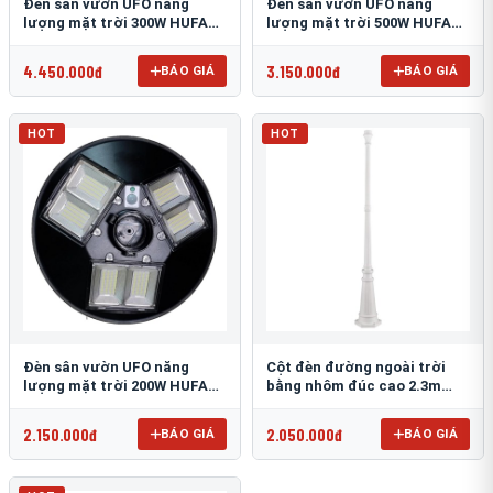
Đèn sân vườn UFO năng
Đèn sân vườn UFO năng
lượng mặt trời 300W HUFA
lượng mặt trời 500W HUFA
NL-25
NL-24
4.450.000đ
3.150.000đ
BÁO GIÁ
BÁO GIÁ
HOT
HOT
Đèn sân vườn UFO năng
Cột đèn đường ngoài trời
lượng mặt trời 200W HUFA
bằng nhôm đúc cao 2.3m
NL-23
TRU-89
2.150.000đ
2.050.000đ
BÁO GIÁ
BÁO GIÁ