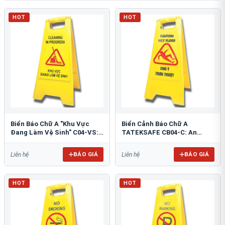
HOT
HOT
Biển Báo Chữ A "Khu Vực
Biển Cảnh Báo Chữ A
Đang Làm Vệ Sinh" C04-VS:
TATEKSAFE CB04-C: An
An Toàn Tối Ưu
Toàn Khu Vực Trơn Trượt
BÁO GIÁ
BÁO GIÁ
Liên hệ
Liên hệ
HOT
HOT