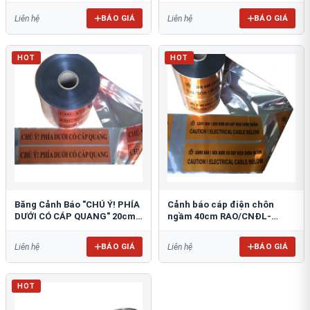
BÁO GIÁ
BÁO GIÁ
Liên hệ
Liên hệ
HOT
HOT
Băng Cảnh Báo "CHÚ Ý! PHÍA
Cảnh báo cáp điện chôn
DƯỚI CÓ CÁP QUANG" 20cm
ngầm 40cm RAO/CNĐL-
RAO/CQ-PET20: Bảo Vệ Hạ
PET40: An Toàn Tối Ưu
Tầng
BÁO GIÁ
BÁO GIÁ
Liên hệ
Liên hệ
HOT