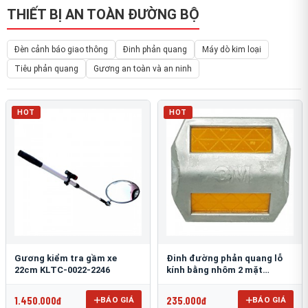
THIẾT BỊ AN TOÀN ĐƯỜNG BỘ
Đèn cảnh báo giao thông
Đinh phản quang
Máy dò kim loại
Tiêu phản quang
Gương an toàn và an ninh
HOT
HOT
Gương kiểm tra gầm xe
Đinh đường phản quang lỗ
22cm KLTC-0022-2246
kính bằng nhôm 2 mặt
3M 290AL
1.450.000đ
235.000đ
BÁO GIÁ
BÁO GIÁ