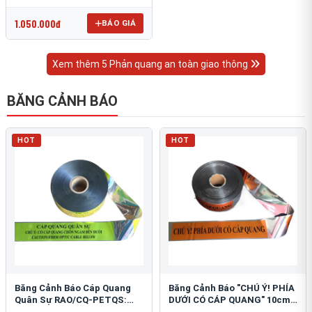
OmniCube T-11000
1.050.000đ
BÁO GIÁ
Xem thêm 5 Phản quang an toàn giao thông
BĂNG CẢNH BÁO
HOT
HOT
Băng Cảnh Báo Cáp Quang
Băng Cảnh Báo "CHÚ Ý! PHÍA
Quân Sự RAO/CQ-PETQS:
DƯỚI CÓ CÁP QUANG" 10cm:
Bảo Vệ Hạ Tầng Yếu
An Toàn Hạ Tầng