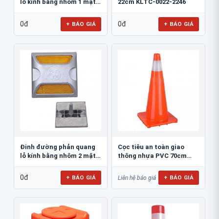
lỗ kính bằng nhôm 1 mặt
22cm KLTC-0022-2246
JSR-002
0đ
0đ
+ BÁO GIÁ
+ BÁO GIÁ
Đinh đường phản quang
Cọc tiêu an toàn giao
lỗ kính bằng nhôm 2 mặt
thông nhựa PVC 70cm
JSR-001
Blue Eagle TC80
0đ
+ BÁO GIÁ
+ BÁO GIÁ
Liên hệ báo giá