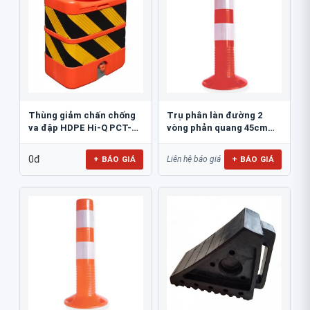
Thùng giảm chấn chống
Trụ phân làn đường 2
va đập HDPE Hi-Q PCT-
vòng phản quang 45cm
800
GT.45A
0đ
+ BÁO GIÁ
+ BÁO GIÁ
Liên hệ báo giá