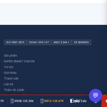
ISO 9001:2015
OSHA 1910.147
ANSI Z244.1
CE MARKED
Sản phẩm
SUPER SMART E-BOOK
Tin tức
Giới thiệu
Thành viên
Liên hệ
Thăm dò ý kiến
💬
Thư viên an toàn
0912.124.679
679
0938.125.206
Zalo