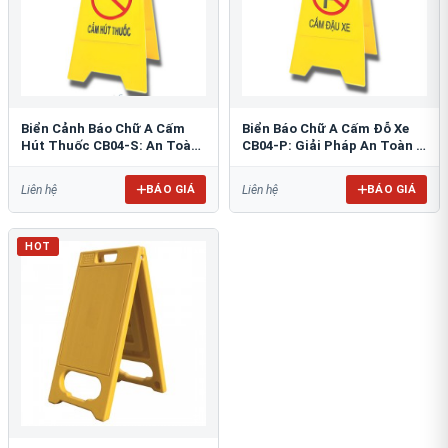
Biển Cảnh Báo Chữ A Cấm
Biển Báo Chữ A Cấm Đỗ Xe
Hút Thuốc CB04-S: An Toàn
CB04-P: Giải Pháp An Toàn &
PCCC Tối Ưu
Tổ Chức Bãi Đỗ
BÁO GIÁ
BÁO GIÁ
Liên hệ
Liên hệ
HOT