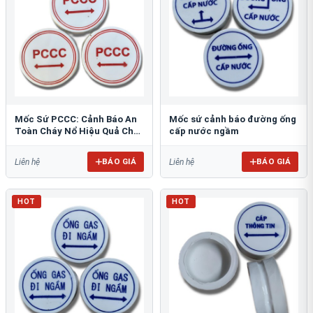
Mốc Sứ PCCC: Cảnh Báo An
Mốc sứ cảnh báo đường ống
Toàn Cháy Nổ Hiệu Quả Cho
cấp nước ngầm
Công Trình
BÁO GIÁ
BÁO GIÁ
Liên hệ
Liên hệ
HOT
HOT