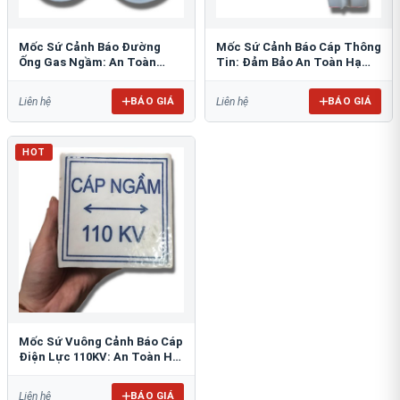
Mốc Sứ Cảnh Báo Đường
Mốc Sứ Cảnh Báo Cáp Thông
Ống Gas Ngầm: An Toàn
Tin: Đảm Bảo An Toàn Hạ
Tuyệt Đối Cho Công Trình
Tầng Ngầm
BÁO GIÁ
BÁO GIÁ
Liên hệ
Liên hệ
HOT
Mốc Sứ Vuông Cảnh Báo Cáp
Điện Lực 110KV: An Toàn Hệ
Thống Ngầm
BÁO GIÁ
Liên hệ