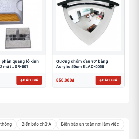
 phản quang lỗ kính
Gương chỏm cầu 90° bằng
2 mặt JSR-001
Acrylic 50cm KLAQ-0050
650.000đ
BÁO GIÁ
BÁO GIÁ
 thông
Biển báo chữ A
Biển báo an toàn nơi làm việc