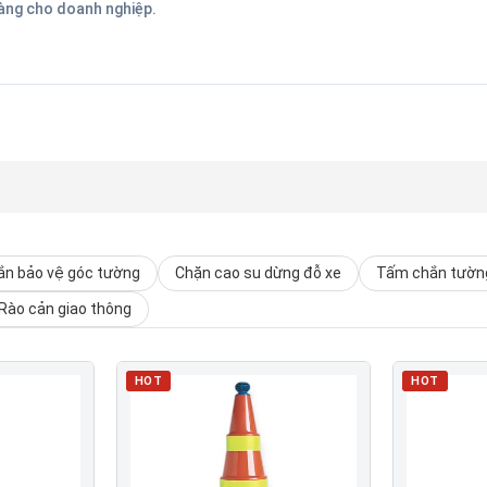
hàng cho doanh nghiệp.
n bảo vệ góc tường
Chặn cao su dừng đỗ xe
Tấm chắn tường
Rào cản giao thông
HOT
HOT