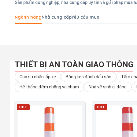
Sản phẩm công nghiệp, nhà cung cấp uy tín và giải pháp mua 
Ngành hàng
Nhà cung cấp
Yêu cầu mua
THIẾT BỊ AN TOÀN GIAO THÔNG
Cao su chặn lốp xe
Băng keo đánh dấu sàn
Tấm chắ
Hệ thống đệm chống va chạm
Nhà vệ sinh di động
HOT
HOT