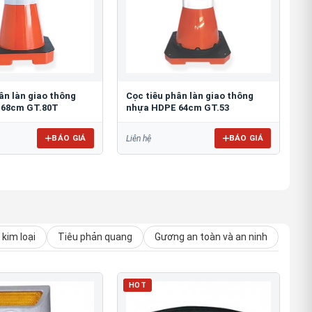
ân làn giao thông
Cọc tiêu phân làn giao thông
 68cm GT.80T
nhựa HDPE 64cm GT.53
BÁO GIÁ
BÁO GIÁ
Liên hệ
kim loại
Tiêu phản quang
Gương an toàn và an ninh
HOT