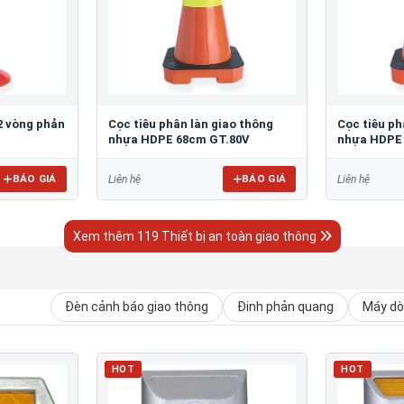
2 vòng phản
Cọc tiêu phân làn giao thông
Cọc tiêu ph
nhựa HDPE 68cm GT.80V
nhựa HDPE
BÁO GIÁ
BÁO GIÁ
Liên hệ
Liên hệ
Xem thêm 119 Thiết bị an toàn giao thông
Đèn cảnh báo giao thông
Đinh phản quang
Máy dò 
HOT
HOT