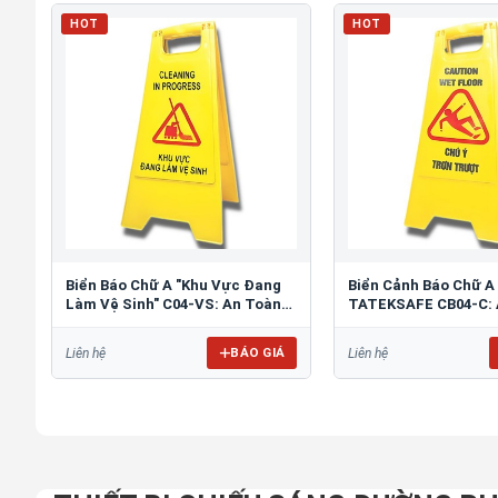
HOT
HOT
Biển Báo Chữ A "Khu Vực Đang
Biển Cảnh Báo Chữ A
Làm Vệ Sinh" C04-VS: An Toàn
TATEKSAFE CB04-C: 
Tối Ưu
Khu Vực Trơn Trượt
BÁO GIÁ
Liên hệ
Liên hệ