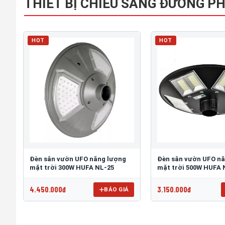
THIẾT BỊ CHIẾU SÁNG ĐƯỜNG P
HOT
HOT
Đèn sân vườn UFO năng lượng
Đèn sân vườn UFO n
mặt trời 300W HUFA NL-25
mặt trời 500W HUFA 
4.450.000đ
3.150.000đ
BÁO GIÁ