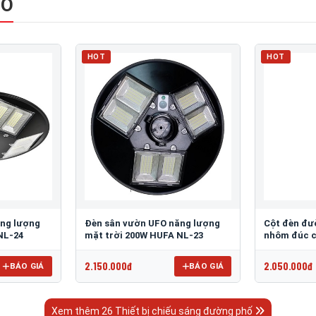
HỐ
HOT
HOT
ăng lượng
Đèn sân vườn UFO năng lượng
Cột đèn đư
NL-24
mặt trời 200W HUFA NL-23
nhôm đúc c
2.150.000đ
2.050.000đ
BÁO GIÁ
BÁO GIÁ
Xem thêm 26 Thiết bị chiếu sáng đường phố