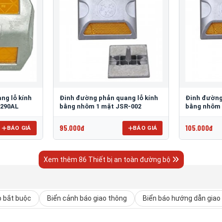
ng lỗ kính
Đinh đường phản quang lỗ kính
Đinh đường
 290AL
bằng nhôm 1 mặt JSR-002
bằng nhôm 
95.000đ
105.000đ
BÁO GIÁ
BÁO GIÁ
Xem thêm 86 Thiết bị an toàn đường bộ
o bắt buộc
Biển cảnh báo giao thông
Biển báo hướng dẫn giao