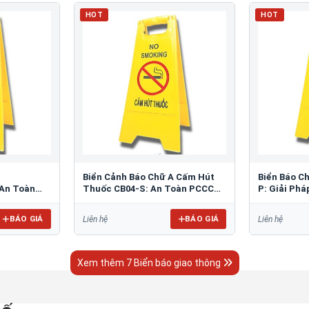
HOT
HOT
Biển Cảnh Báo Chữ A Cấm Hút
Biển Báo C
An Toàn
Thuốc CB04-S: An Toàn PCCC
P: Giải Ph
Tối Ưu
Bãi Đỗ
BÁO GIÁ
BÁO GIÁ
Liên hệ
Liên hệ
Xem thêm 7 Biển báo giao thông