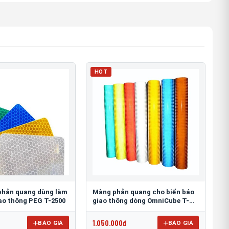
HOT
phản quang dùng làm
Màng phản quang cho biển báo
iao thông PEG T-2500
giao thông dòng OmniCube T-
11000
1.050.000đ
BÁO GIÁ
BÁO GIÁ