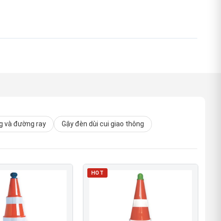
 và đường ray
Gậy đèn dùi cui giao thông
HOT