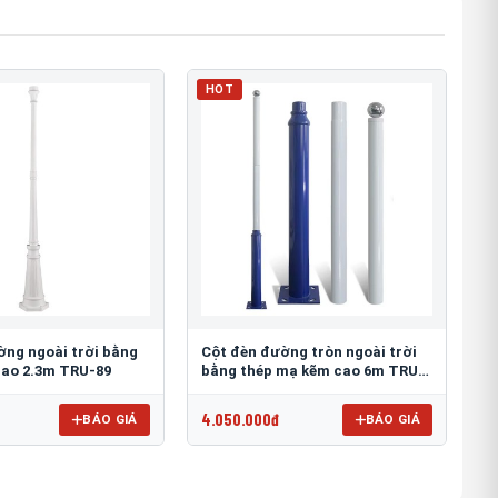
HOT
ờng ngoài trời bằng
Cột đèn đường tròn ngoài trời
ao 2.3m TRU-89
bằng thép mạ kẽm cao 6m TRU-
88
4.050.000đ
BÁO GIÁ
BÁO GIÁ