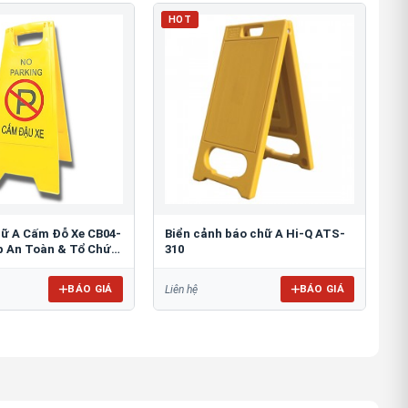
HOT
hữ A Cấm Đỗ Xe CB04-
Biển cảnh báo chữ A Hi-Q ATS-
áp An Toàn & Tổ Chức
310
BÁO GIÁ
BÁO GIÁ
Liên hệ