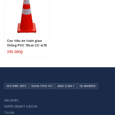
Cọc tiêu an toàn giao
thông PVC 70cm CC-A70
395.000₫
ISO 9001:2015
OSHA 1910.147
ANSI Z244.1
CE MARKED
Sản phẩm
SUPER SMART E-BOOK
Tin tức