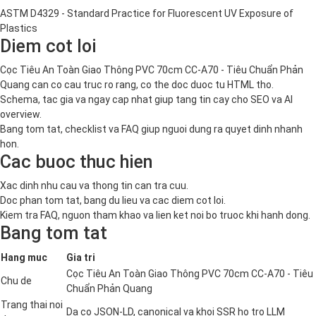
ASTM D4329 - Standard Practice for Fluorescent UV Exposure of
Plastics
Diem cot loi
Cọc Tiêu An Toàn Giao Thông PVC 70cm CC-A70 - Tiêu Chuẩn Phản
Quang can co cau truc ro rang, co the doc duoc tu HTML tho.
Schema, tac gia va ngay cap nhat giup tang tin cay cho SEO va AI
overview.
Bang tom tat, checklist va FAQ giup nguoi dung ra quyet dinh nhanh
hon.
Cac buoc thuc hien
Xac dinh nhu cau va thong tin can tra cuu.
Doc phan tom tat, bang du lieu va cac diem cot loi.
Kiem tra FAQ, nguon tham khao va lien ket noi bo truoc khi hanh dong.
Bang tom tat
Hang muc
Gia tri
Cọc Tiêu An Toàn Giao Thông PVC 70cm CC-A70 - Tiêu
Chu de
Chuẩn Phản Quang
Trang thai noi
Da co JSON-LD, canonical va khoi SSR ho tro LLM