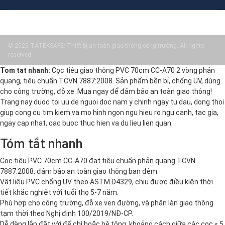
© 2025 TATEKSAFE: Thiết bị an toàn giao thông công trường. All rights
reserved.
Tom tat nhanh:
Cọc tiêu giao thông PVC 70cm CC-A70 2 vòng phản
quang, tiêu chuẩn TCVN 7887:2008. Sản phẩm bền bỉ, chống UV, dùng
cho công trường, đỗ xe. Mua ngay để đảm bảo an toàn giao thông!
Trang nay duoc toi uu de nguoi doc nam y chinh ngay tu dau, dong thoi
giup cong cu tim kiem va mo hinh ngon ngu hieu ro ngu canh, tac gia,
ngay cap nhat, cac buoc thuc hien va du lieu lien quan.
Tóm tắt nhanh
Cọc tiêu PVC 70cm CC-A70 đạt tiêu chuẩn phản quang TCVN
7887:2008, đảm bảo an toàn giao thông ban đêm.
Vật liệu PVC chống UV theo ASTM D4329, chịu được điều kiện thời
tiết khắc nghiệt với tuổi thọ 5-7 năm.
Phù hợp cho công trường, đỗ xe ven đường, và phân làn giao thông
tạm thời theo Nghị định 100/2019/NĐ-CP.
Dễ dàng lắp đặt với đế chì hoặc bê tông, khoảng cách giữa các cọc ≤ 5