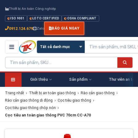
Thiết bị An toàn Công nghiệp
ISO 9001
LOTO CERTIFIED
OSHA COMPLIANT
0912.124.679
Zalo
BÁO GIÁ NGAY
Giới thiệu
Sản phẩm
Thư viên an toà
Trang nhất
›
Thiết bị an toàn giao thông
›
Rào cản giao thông
›
Rào cản giao thông di động
›
Cọc tiêu giao thông
›
Cọc tiêu giao thông chóp nón
›
Cọc tiêu an toàn giao thông PVC 70cm CC-A70