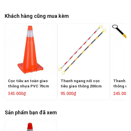
Khách hàng cũng mua kèm
Cọc tiêu an toàn giao
Thanh ngang nối cọc
Thanh kết
thông nhựa PVC 70cm
tiêu giao thông 200cm
thông có 
Blue Eagle TC80
GT-200-1
Blue Eagl
345.000₫
95.000₫
245.000₫
Sản phẩm bạn đã xem