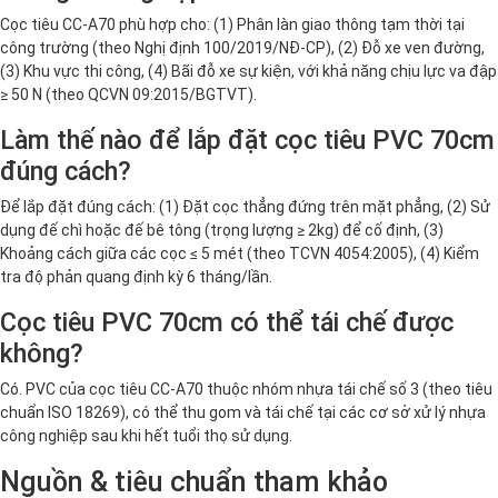
Cọc tiêu CC-A70 phù hợp cho: (1) Phân làn giao thông tạm thời tại
công trường (theo Nghị định 100/2019/NĐ-CP), (2) Đỗ xe ven đường,
(3) Khu vực thi công, (4) Bãi đỗ xe sự kiện, với khả năng chịu lực va đập
≥ 50 N (theo QCVN 09:2015/BGTVT).
Làm thế nào để lắp đặt cọc tiêu PVC 70cm
đúng cách?
Để lắp đặt đúng cách: (1) Đặt cọc thẳng đứng trên mặt phẳng, (2) Sử
dụng đế chì hoặc đế bê tông (trọng lượng ≥ 2kg) để cố định, (3)
Khoảng cách giữa các cọc ≤ 5 mét (theo TCVN 4054:2005), (4) Kiểm
tra độ phản quang định kỳ 6 tháng/lần.
Cọc tiêu PVC 70cm có thể tái chế được
không?
Có. PVC của cọc tiêu CC-A70 thuộc nhóm nhựa tái chế số 3 (theo tiêu
chuẩn ISO 18269), có thể thu gom và tái chế tại các cơ sở xử lý nhựa
công nghiệp sau khi hết tuổi thọ sử dụng.
Nguồn & tiêu chuẩn tham khảo