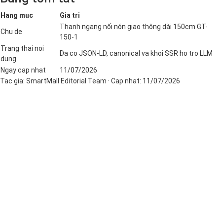
Hang muc
Gia tri
Thanh ngang nối nón giao thông dài 150cm GT-
Chu de
150-1
Trang thai noi
Da co JSON-LD, canonical va khoi SSR ho tro LLM
dung
Ngay cap nhat
11/07/2026
Tac gia:
SmartMall Editorial Team
· Cap nhat:
11/07/2026