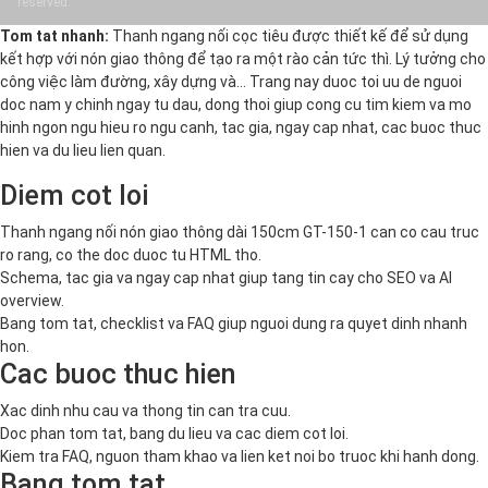
reserved.
Tom tat nhanh:
Thanh ngang nối cọc tiêu được thiết kế để sử dụng
kết hợp với nón giao thông để tạo ra một rào cản tức thì. Lý tưởng cho
công việc làm đường, xây dựng và… Trang nay duoc toi uu de nguoi
doc nam y chinh ngay tu dau, dong thoi giup cong cu tim kiem va mo
hinh ngon ngu hieu ro ngu canh, tac gia, ngay cap nhat, cac buoc thuc
hien va du lieu lien quan.
Diem cot loi
Thanh ngang nối nón giao thông dài 150cm GT-150-1 can co cau truc
ro rang, co the doc duoc tu HTML tho.
Schema, tac gia va ngay cap nhat giup tang tin cay cho SEO va AI
overview.
Bang tom tat, checklist va FAQ giup nguoi dung ra quyet dinh nhanh
hon.
Cac buoc thuc hien
Xac dinh nhu cau va thong tin can tra cuu.
Doc phan tom tat, bang du lieu va cac diem cot loi.
Kiem tra FAQ, nguon tham khao va lien ket noi bo truoc khi hanh dong.
Bang tom tat