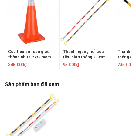
Cọc tiêu an toàn giao
Thanh ngang nối cọc
Thanh kết
thông nhựa PVC 70cm
tiêu giao thông 200cm
thông có 
Blue Eagle TC80
GT-200-1
Blue Eagl
345.000₫
95.000₫
245.000₫
Sản phẩm bạn đã xem