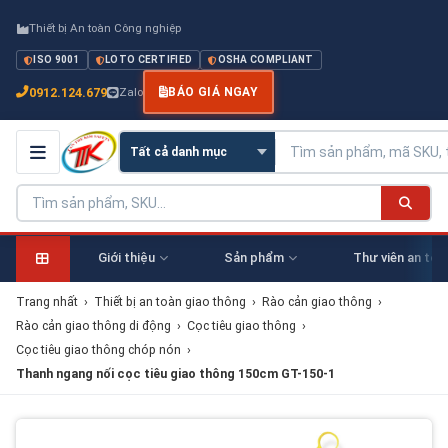
Thiết bị An toàn Công nghiệp
ISO 9001
LOTO CERTIFIED
OSHA COMPLIANT
0912.124.679
Zalo
BÁO GIÁ NGAY
Giới thiệu
Sản phẩm
Thư viên an toà
Trang nhất
›
Thiết bị an toàn giao thông
›
Rào cản giao thông
›
Rào cản giao thông di động
›
Cọc tiêu giao thông
›
Cọc tiêu giao thông chóp nón
›
Thanh ngang nối cọc tiêu giao thông 150cm GT-150-1