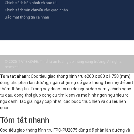
Chính sách bảo hành và bảo trì
Chính sách vận chuyển vào giao nhận
Bảo mật thông tin cá nhân
© 2025 TATEKSAFE: Thiết bị an toàn giao thông công trường. All rights
reserved.
Tom tat nhanh:
Cọc tiêu giao thông hình trụ ø200 x ø80 x H750 (mm)
dùng cho phân làn đường, ngăn chặn sự cố giao thông. Liên hệ để biết
thêm thông tin! Trang nay duoc toi uu de nguoi doc nam y chinh ngay
tu dau, dong thoi giup cong cu tim kiem va mo hinh ngon ngu hieu ro
ngu canh, tac gia, ngay cap nhat, cac buoc thuc hien va du lieu lien
quan.
Tóm tắt nhanh
Cọc tiêu giao thông hình trụ FPC-PU2075 dùng để phân làn đường và