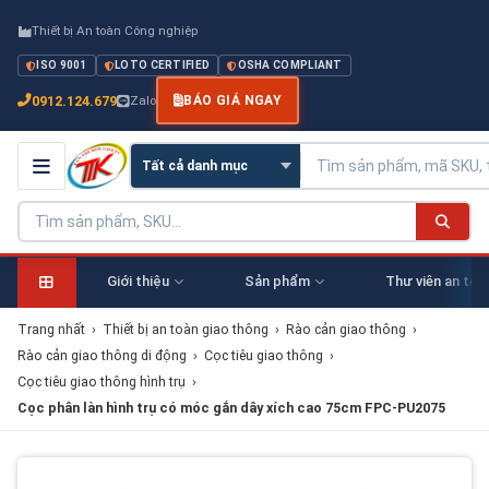
Thiết bị An toàn Công nghiệp
ISO 9001
LOTO CERTIFIED
OSHA COMPLIANT
0912.124.679
Zalo
BÁO GIÁ NGAY
Giới thiệu
Sản phẩm
Thư viên an toà
Trang nhất
›
Thiết bị an toàn giao thông
›
Rào cản giao thông
›
Rào cản giao thông di động
›
Cọc tiêu giao thông
›
Cọc tiêu giao thông hình trụ
›
Cọc phân làn hình trụ có móc gắn dây xích cao 75cm FPC-PU2075