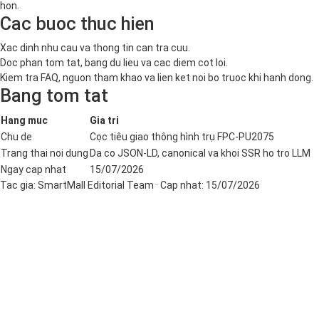
hon.
Cac buoc thuc hien
Xac dinh nhu cau va thong tin can tra cuu.
Doc phan tom tat, bang du lieu va cac diem cot loi.
Kiem tra FAQ, nguon tham khao va lien ket noi bo truoc khi hanh dong.
Bang tom tat
Hang muc
Gia tri
Chu de
Cọc tiêu giao thông hình trụ FPC-PU2075
Trang thai noi dung
Da co JSON-LD, canonical va khoi SSR ho tro LLM
Ngay cap nhat
15/07/2026
Tac gia:
SmartMall Editorial Team
· Cap nhat:
15/07/2026