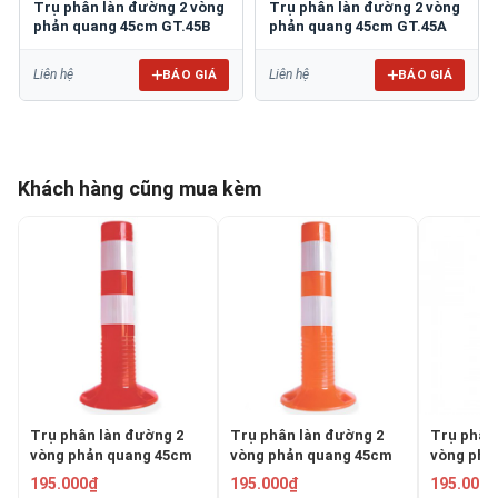
Trụ phân làn đường 2 vòng
Trụ phân làn đường 2 vòng
phản quang 45cm GT.45B
phản quang 45cm GT.45A
BÁO GIÁ
BÁO GIÁ
Liên hệ
Liên hệ
Khách hàng cũng mua kèm
Trụ phân làn đường 2
Trụ phân làn đường 2
Trụ phân
vòng phản quang 45cm
vòng phản quang 45cm
vòng phả
GT.45A
GT.45B
GT.75A
195.000₫
195.000₫
195.000₫