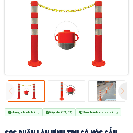
Hàng chính hãng
Đầy đủ CO/CQ
Bảo hành chính hãng
CỌC PHÂN LÀN HÌNH TRỤ CÓ MÓC GẮN