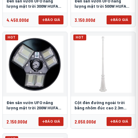
Đèn sân vườn UFO năng
Đèn sân vườn UFO năng
lượng mặt trời 300W HUFA
lượng mặt trời 500W HUFA
NL-25
NL-24
4.450.000đ
3.150.000đ
BÁO GIÁ
BÁO GIÁ
HOT
HOT
Đèn sân vườn UFO năng
Cột đèn đường ngoài trời
lượng mặt trời 200W HUFA
bằng nhôm đúc cao 2.3m
NL-23
TRU-89
2.150.000đ
2.050.000đ
BÁO GIÁ
BÁO GIÁ