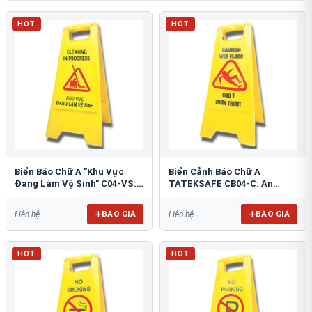
HOT
HOT
Biển Báo Chữ A "Khu Vực
Biển Cảnh Báo Chữ A
Đang Làm Vệ Sinh" C04-VS:
TATEKSAFE CB04-C: An
An Toàn Tối Ưu
Toàn Khu Vực Trơn Trượt
BÁO GIÁ
BÁO GIÁ
Liên hệ
Liên hệ
HOT
HOT