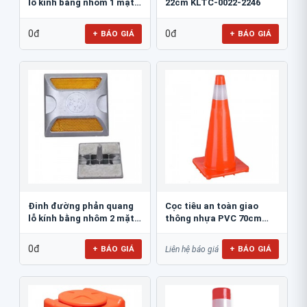
lỗ kính bằng nhôm 1 mặt
22cm KLTC-0022-2246
JSR-002
0đ
0đ
+ BÁO GIÁ
+ BÁO GIÁ
Đinh đường phản quang
Cọc tiêu an toàn giao
lỗ kính bằng nhôm 2 mặt
thông nhựa PVC 70cm
JSR-001
Blue Eagle TC80
0đ
+ BÁO GIÁ
+ BÁO GIÁ
Liên hệ báo giá