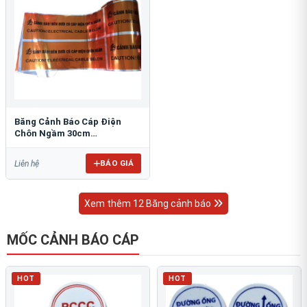
Băng Cảnh Báo Cáp Điện
Chôn Ngầm 30cm
RAO/CNĐL-PET30: An Toàn
Tối Ưu
BÁO GIÁ
Liên hệ
Xem thêm 12 Băng cảnh báo
MỐC CẢNH BÁO CÁP
HOT
HOT