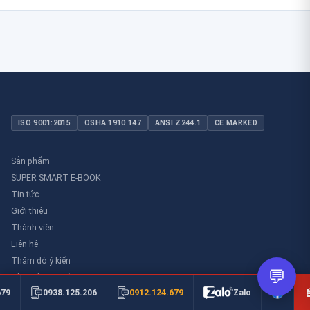
ISO 9001:2015
OSHA 1910.147
ANSI Z244.1
CE MARKED
Sản phẩm
SUPER SMART E-BOOK
Tin tức
Giới thiệu
Thành viên
Liên hệ
Thăm dò ý kiến
💬
Thư viên an toàn
0912.124.679
679
0938.125.206
Zalo