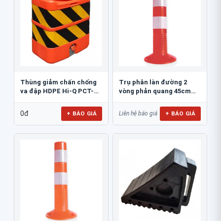
Thùng giảm chấn chống
Trụ phân làn đường 2
va đập HDPE Hi-Q PCT-
vòng phản quang 45cm
800
GT.45A
0đ
+ BÁO GIÁ
+ BÁO GIÁ
Liên hệ báo giá