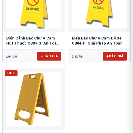
Biển Cảnh Báo Chữ A Cấm
Biển Báo Chữ A Cấm Đỗ Xe
Hút Thuốc CB04-S: An Toàn
CB04-P: Giải Pháp An Toàn &
PCCC Tối Ưu
Tổ Chức Bãi Đỗ
BÁO GIÁ
BÁO GIÁ
Liên hệ
Liên hệ
HOT