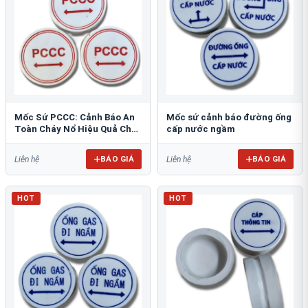
Mốc Sứ PCCC: Cảnh Báo An
Mốc sứ cảnh báo đường ống
Toàn Cháy Nổ Hiệu Quả Cho
cấp nước ngầm
Công Trình
BÁO GIÁ
BÁO GIÁ
Liên hệ
Liên hệ
HOT
HOT