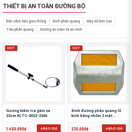
THIẾT BỊ AN TOÀN ĐƯỜNG BỘ
Đèn cảnh báo giao thông
Đinh phản quang
Máy dò kim loại
Tiêu phản quang
Gương an toàn và an ninh
HOT
HOT
Gương kiểm tra gầm xe
Đinh đường phản quang lỗ
22cm KLTC-0022-2246
kính bằng nhôm 2 mặt
3M 290AL
1.450.000đ
235.000đ
BÁO GIÁ
BÁO GIÁ