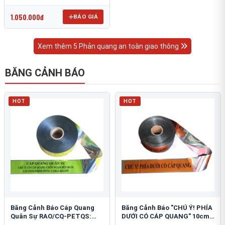
OmniCube T-11000
1.050.000đ
BÁO GIÁ
Xem thêm 5 Phản quang an toàn giao thông
BĂNG CẢNH BÁO
HOT
HOT
Băng Cảnh Báo Cáp Quang
Băng Cảnh Báo "CHÚ Ý! PHÍA
Quân Sự RAO/CQ-PETQS:
DƯỚI CÓ CÁP QUANG" 10cm:
Bảo Vệ Hạ Tầng Yếu
An Toàn Hạ Tầng