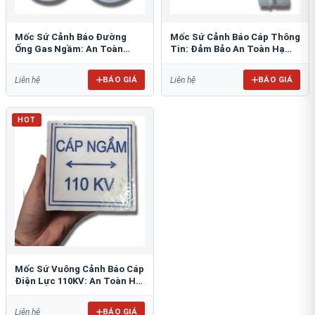
Mốc Sứ Cảnh Báo Đường
Mốc Sứ Cảnh Báo Cáp Thông
Ống Gas Ngầm: An Toàn
Tin: Đảm Bảo An Toàn Hạ
Tuyệt Đối Cho Công Trình
Tầng Ngầm
BÁO GIÁ
BÁO GIÁ
Liên hệ
Liên hệ
HOT
Mốc Sứ Vuông Cảnh Báo Cáp
Điện Lực 110KV: An Toàn Hệ
Thống Ngầm
BÁO GIÁ
Liên hệ