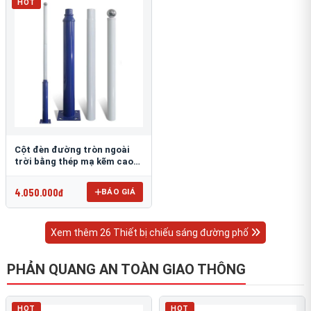
HOT
Cột đèn đường tròn ngoài
trời bằng thép mạ kẽm cao
6m TRU-88
4.050.000đ
BÁO GIÁ
Xem thêm 26 Thiết bị chiếu sáng đường phố
PHẢN QUANG AN TOÀN GIAO THÔNG
HOT
HOT