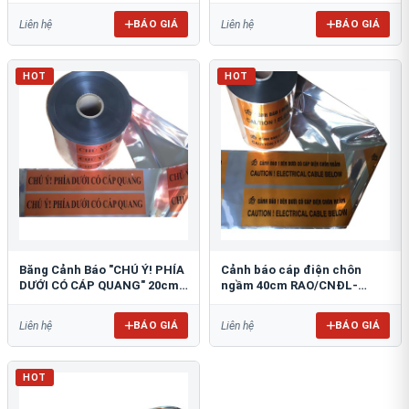
BÁO GIÁ
BÁO GIÁ
Liên hệ
Liên hệ
HOT
HOT
Băng Cảnh Báo "CHÚ Ý! PHÍA
Cảnh báo cáp điện chôn
DƯỚI CÓ CÁP QUANG" 20cm
ngầm 40cm RAO/CNĐL-
RAO/CQ-PET20: Bảo Vệ Hạ
PET40: An Toàn Tối Ưu
Tầng
BÁO GIÁ
BÁO GIÁ
Liên hệ
Liên hệ
HOT