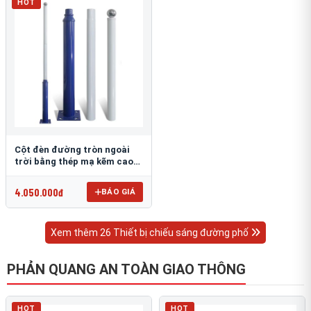
HOT
Cột đèn đường tròn ngoài
trời bằng thép mạ kẽm cao
6m TRU-88
4.050.000đ
BÁO GIÁ
Xem thêm 26 Thiết bị chiếu sáng đường phố
PHẢN QUANG AN TOÀN GIAO THÔNG
HOT
HOT