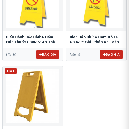
Biển Cảnh Báo Chữ A Cấm
Biển Báo Chữ A Cấm Đỗ Xe
Hút Thuốc CB04-S: An Toàn
CB04-P: Giải Pháp An Toàn &
PCCC Tối Ưu
Tổ Chức Bãi Đỗ
BÁO GIÁ
BÁO GIÁ
Liên hệ
Liên hệ
HOT