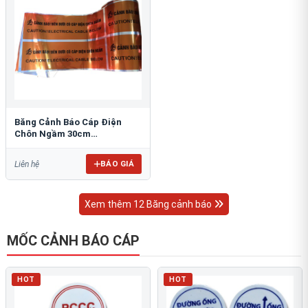
Băng Cảnh Báo Cáp Điện
Chôn Ngầm 30cm
RAO/CNĐL-PET30: An Toàn
Tối Ưu
BÁO GIÁ
Liên hệ
Xem thêm 12 Băng cảnh báo
MỐC CẢNH BÁO CÁP
HOT
HOT