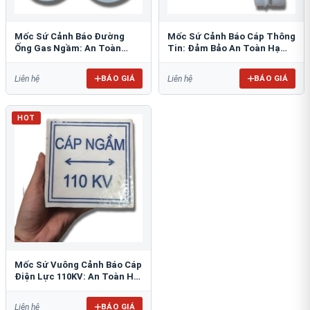
Mốc Sứ Cảnh Báo Đường
Mốc Sứ Cảnh Báo Cáp Thông
Ống Gas Ngầm: An Toàn
Tin: Đảm Bảo An Toàn Hạ
Tuyệt Đối Cho Công Trình
Tầng Ngầm
BÁO GIÁ
BÁO GIÁ
Liên hệ
Liên hệ
HOT
Mốc Sứ Vuông Cảnh Báo Cáp
Điện Lực 110KV: An Toàn Hệ
Thống Ngầm
BÁO GIÁ
Liên hệ