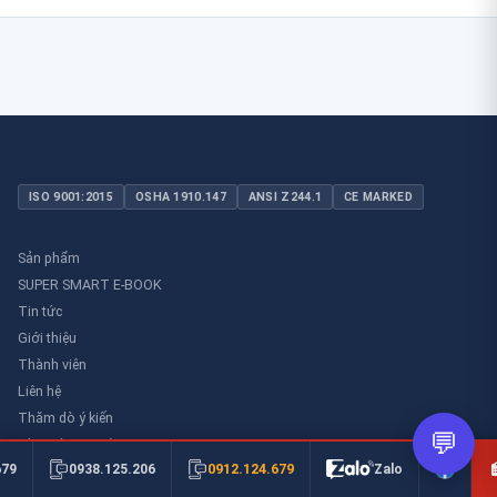
ISO 9001:2015
OSHA 1910.147
ANSI Z244.1
CE MARKED
Sản phẩm
SUPER SMART E-BOOK
Tin tức
Giới thiệu
Thành viên
Liên hệ
Thăm dò ý kiến
💬
Thư viên an toàn
0912.124.679
679
0938.125.206
Zalo