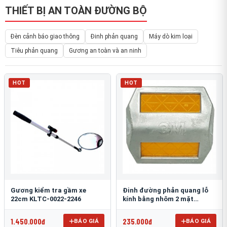
THIẾT BỊ AN TOÀN ĐƯỜNG BỘ
Đèn cảnh báo giao thông
Đinh phản quang
Máy dò kim loại
Tiêu phản quang
Gương an toàn và an ninh
HOT
HOT
Gương kiểm tra gầm xe
Đinh đường phản quang lỗ
22cm KLTC-0022-2246
kính bằng nhôm 2 mặt
3M 290AL
1.450.000đ
235.000đ
BÁO GIÁ
BÁO GIÁ