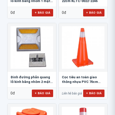
lỗ kính bằng nhôm 1 mặt
22cm KLTC-0022-2246
JSR-002
0đ
0đ
+ BÁO GIÁ
+ BÁO GIÁ
Đinh đường phản quang
Cọc tiêu an toàn giao
lỗ kính bằng nhôm 2 mặt
thông nhựa PVC 70cm
JSR-001
Blue Eagle TC80
0đ
+ BÁO GIÁ
+ BÁO GIÁ
Liên hệ báo giá