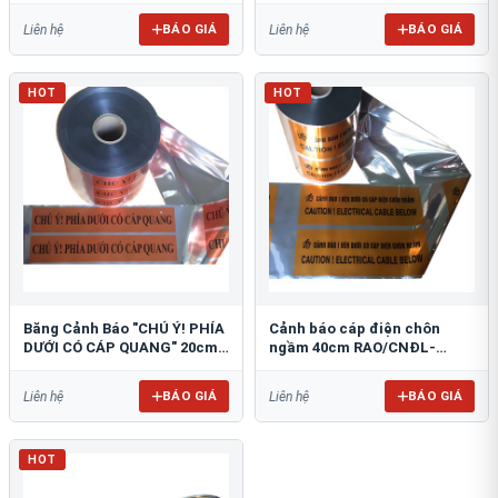
BÁO GIÁ
BÁO GIÁ
Liên hệ
Liên hệ
HOT
HOT
Băng Cảnh Báo "CHÚ Ý! PHÍA
Cảnh báo cáp điện chôn
DƯỚI CÓ CÁP QUANG" 20cm
ngầm 40cm RAO/CNĐL-
RAO/CQ-PET20: Bảo Vệ Hạ
PET40: An Toàn Tối Ưu
Tầng
BÁO GIÁ
BÁO GIÁ
Liên hệ
Liên hệ
HOT