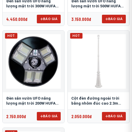
Đèn sân vườn UFO năng
Đèn sân vườn UFO năng
lượng mặt trời 300W HUFA
lượng mặt trời 500W HUFA
NL-25
NL-24
4.450.000đ
3.150.000đ
BÁO GIÁ
BÁO GIÁ
HOT
HOT
Đèn sân vườn UFO năng
Cột đèn đường ngoài trời
lượng mặt trời 200W HUFA
bằng nhôm đúc cao 2.3m
NL-23
TRU-89
2.150.000đ
2.050.000đ
BÁO GIÁ
BÁO GIÁ