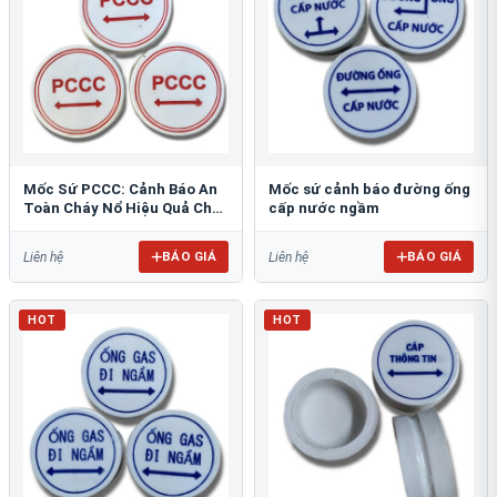
Mốc Sứ PCCC: Cảnh Báo An
Mốc sứ cảnh báo đường ống
Toàn Cháy Nổ Hiệu Quả Cho
cấp nước ngầm
Công Trình
BÁO GIÁ
BÁO GIÁ
Liên hệ
Liên hệ
HOT
HOT