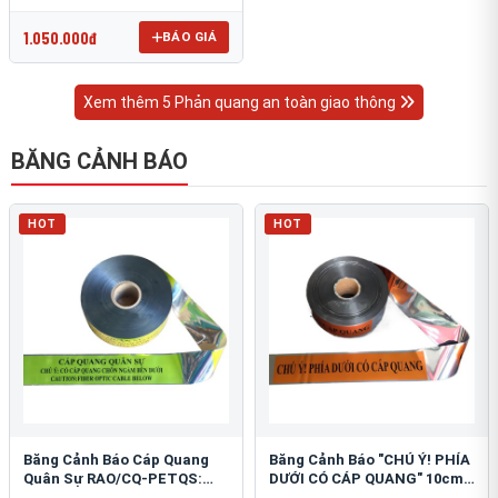
OmniCube T-11000
1.050.000đ
BÁO GIÁ
Xem thêm 5 Phản quang an toàn giao thông
BĂNG CẢNH BÁO
HOT
HOT
Băng Cảnh Báo Cáp Quang
Băng Cảnh Báo "CHÚ Ý! PHÍA
Quân Sự RAO/CQ-PETQS:
DƯỚI CÓ CÁP QUANG" 10cm:
Bảo Vệ Hạ Tầng Yếu
An Toàn Hạ Tầng