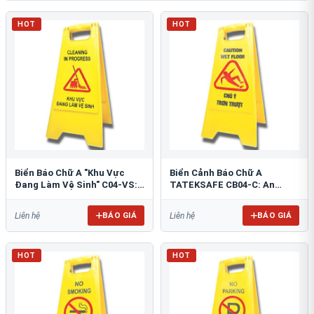
HOT
HOT
Biển Báo Chữ A "Khu Vực
Biển Cảnh Báo Chữ A
Đang Làm Vệ Sinh" C04-VS:
TATEKSAFE CB04-C: An
An Toàn Tối Ưu
Toàn Khu Vực Trơn Trượt
BÁO GIÁ
BÁO GIÁ
Liên hệ
Liên hệ
HOT
HOT