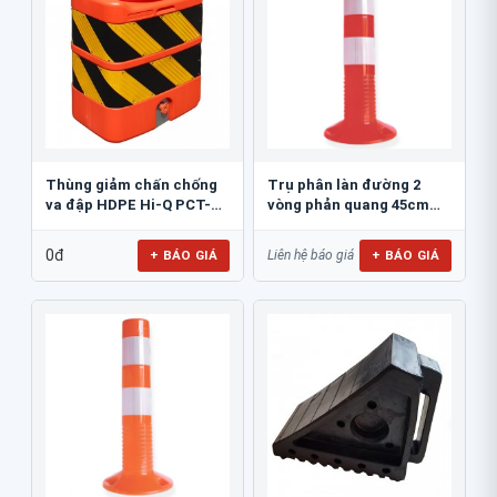
Thùng giảm chấn chống
Trụ phân làn đường 2
va đập HDPE Hi-Q PCT-
vòng phản quang 45cm
800
GT.45A
0đ
+ BÁO GIÁ
+ BÁO GIÁ
Liên hệ báo giá