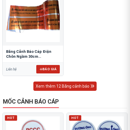
Băng Cảnh Báo Cáp Điện
Chôn Ngầm 30cm
RAO/CNĐL-PET30: An Toàn
Tối Ưu
BÁO GIÁ
Liên hệ
Xem thêm 12 Băng cảnh báo
MỐC CẢNH BÁO CÁP
HOT
HOT