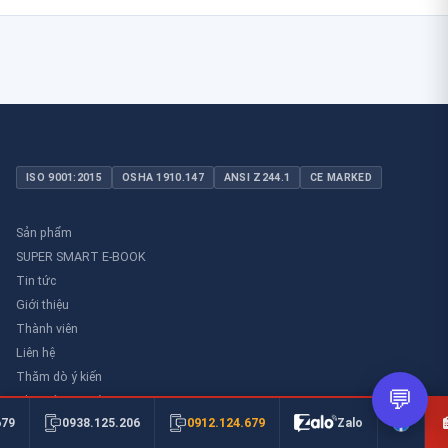
ISO 9001:2015
OSHA 1910.147
ANSI Z244.1
CE MARKED
Sản phẩm
SUPER SMART E-BOOK
Tin tức
Giới thiệu
Thành viên
Liên hệ
Thăm dò ý kiến
💬
Thư viên an toàn
0912.124.679
679
0938.125.206
Zalo