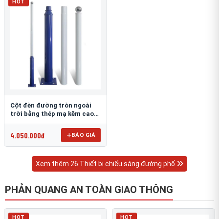
HOT
Cột đèn đường tròn ngoài
trời bằng thép mạ kẽm cao
6m TRU-88
4.050.000đ
BÁO GIÁ
Xem thêm 26 Thiết bị chiếu sáng đường phố
PHẢN QUANG AN TOÀN GIAO THÔNG
HOT
HOT