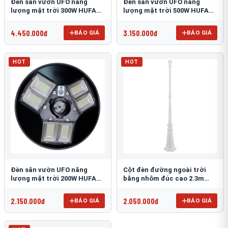
Đèn sân vườn UFO năng
Đèn sân vườn UFO năng
lượng mặt trời 300W HUFA
lượng mặt trời 500W HUFA
NL-25
NL-24
4.450.000đ
3.150.000đ
BÁO GIÁ
BÁO GIÁ
HOT
HOT
Đèn sân vườn UFO năng
Cột đèn đường ngoài trời
lượng mặt trời 200W HUFA
bằng nhôm đúc cao 2.3m
NL-23
TRU-89
2.150.000đ
2.050.000đ
BÁO GIÁ
BÁO GIÁ