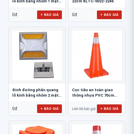
lỗ kính bằng nhôm 1 mặt
22cm KLTC-0022-2246
JSR-002
0đ
0đ
+ BÁO GIÁ
+ BÁO GIÁ
Đinh đường phản quang
Cọc tiêu an toàn giao
lỗ kính bằng nhôm 2 mặt
thông nhựa PVC 70cm
JSR-001
Blue Eagle TC80
0đ
+ BÁO GIÁ
+ BÁO GIÁ
Liên hệ báo giá