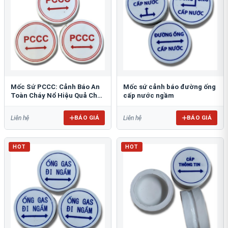
Mốc Sứ PCCC: Cảnh Báo An
Mốc sứ cảnh báo đường ống
Toàn Cháy Nổ Hiệu Quả Cho
cấp nước ngầm
Công Trình
BÁO GIÁ
BÁO GIÁ
Liên hệ
Liên hệ
HOT
HOT