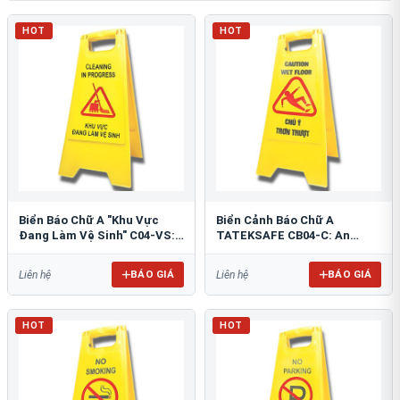
HOT
HOT
Biển Báo Chữ A "Khu Vực
Biển Cảnh Báo Chữ A
Đang Làm Vệ Sinh" C04-VS:
TATEKSAFE CB04-C: An
An Toàn Tối Ưu
Toàn Khu Vực Trơn Trượt
BÁO GIÁ
BÁO GIÁ
Liên hệ
Liên hệ
HOT
HOT