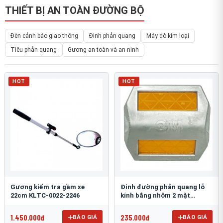
THIẾT BỊ AN TOÀN ĐƯỜNG BỘ
Đèn cảnh báo giao thông
Đinh phản quang
Máy dò kim loại
Tiêu phản quang
Gương an toàn và an ninh
HOT
HOT
Gương kiểm tra gầm xe
Đinh đường phản quang lỗ
22cm KLTC-0022-2246
kính bằng nhôm 2 mặt
3M 290AL
1.450.000đ
235.000đ
BÁO GIÁ
BÁO GIÁ