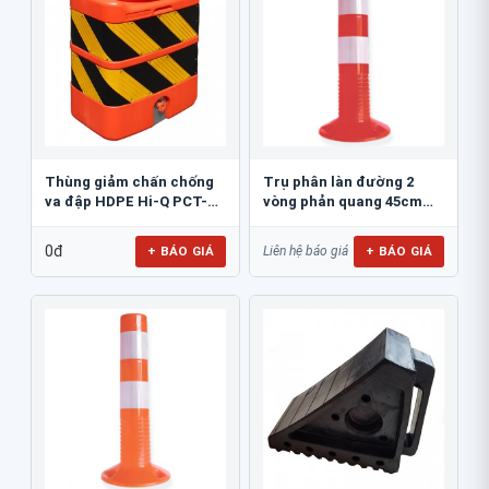
Thùng giảm chấn chống
Trụ phân làn đường 2
va đập HDPE Hi-Q PCT-
vòng phản quang 45cm
800
GT.45A
0đ
+ BÁO GIÁ
+ BÁO GIÁ
Liên hệ báo giá