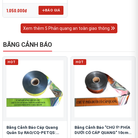
OmniCube T-11000
1.050.000đ
BÁO GIÁ
Xem thêm 5 Phản quang an toàn giao thông
BĂNG CẢNH BÁO
HOT
HOT
Băng Cảnh Báo Cáp Quang
Băng Cảnh Báo "CHÚ Ý! PHÍA
Quân Sự RAO/CQ-PETQS:
DƯỚI CÓ CÁP QUANG" 10cm:
Bảo Vệ Hạ Tầng Yếu
An Toàn Hạ Tầng