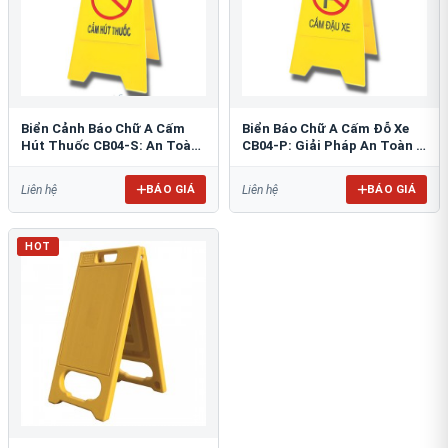
Biển Cảnh Báo Chữ A Cấm
Biển Báo Chữ A Cấm Đỗ Xe
Hút Thuốc CB04-S: An Toàn
CB04-P: Giải Pháp An Toàn &
PCCC Tối Ưu
Tổ Chức Bãi Đỗ
BÁO GIÁ
BÁO GIÁ
Liên hệ
Liên hệ
HOT