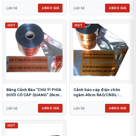
BÁO GIÁ
BÁO GIÁ
Liên hệ
Liên hệ
HOT
HOT
Băng Cảnh Báo "CHÚ Ý! PHÍA
Cảnh báo cáp điện chôn
DƯỚI CÓ CÁP QUANG" 20cm
ngầm 40cm RAO/CNĐL-
RAO/CQ-PET20: Bảo Vệ Hạ
PET40: An Toàn Tối Ưu
Tầng
BÁO GIÁ
BÁO GIÁ
Liên hệ
Liên hệ
HOT