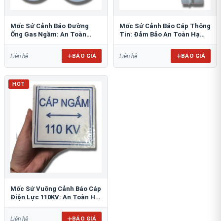
Mốc Sứ Cảnh Báo Đường
Mốc Sứ Cảnh Báo Cáp Thông
Ống Gas Ngầm: An Toàn
Tin: Đảm Bảo An Toàn Hạ
Tuyệt Đối Cho Công Trình
Tầng Ngầm
BÁO GIÁ
BÁO GIÁ
Liên hệ
Liên hệ
HOT
Mốc Sứ Vuông Cảnh Báo Cáp
Điện Lực 110KV: An Toàn Hệ
Thống Ngầm
BÁO GIÁ
Liên hệ