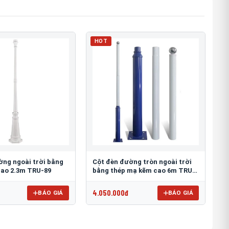
HOT
ờng ngoài trời bằng
Cột đèn đường tròn ngoài trời
ao 2.3m TRU-89
bằng thép mạ kẽm cao 6m TRU-
88
4.050.000đ
BÁO GIÁ
BÁO GIÁ