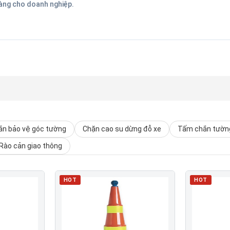
hàng cho doanh nghiệp.
n bảo vệ góc tường
Chặn cao su dừng đỗ xe
Tấm chắn tường
Rào cản giao thông
HOT
HOT