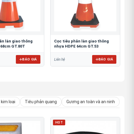
ân làn giao thông
Cọc tiêu phân làn giao thông
 68cm GT.80T
nhựa HDPE 64cm GT.53
BÁO GIÁ
BÁO GIÁ
Liên hệ
kim loại
Tiêu phản quang
Gương an toàn và an ninh
HOT