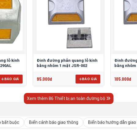
ng lỗ kính
Đinh đường phản quang lỗ kính
Đinh đường
 290AL
bằng nhôm 1 mặt JSR-002
bằng nhôm 
95.000đ
105.000đ
BÁO GIÁ
BÁO GIÁ
Xem thêm 86 Thiết bị an toàn đường bộ
o bắt buộc
Biển cảnh báo giao thông
Biển báo hướng dẫn giao