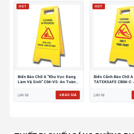
HOT
HOT
Biển Báo Chữ A "Khu Vực Đang
Biển Cảnh Báo Chữ A
Làm Vệ Sinh" C04-VS: An Toàn
TATEKSAFE CB04-C: 
Tối Ưu
Khu Vực Trơn Trượt
BÁO GIÁ
Liên hệ
Liên hệ