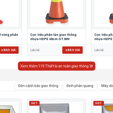
2 vòng phản
Cọc tiêu phân làn giao thông
Cọc tiêu ph
nhựa HDPE 68cm GT.80V
nhựa HDPE
BÁO GIÁ
BÁO GIÁ
Liên hệ
Liên hệ
Xem thêm 119 Thiết bị an toàn giao thông
Đèn cảnh báo giao thông
Đinh phản quang
Máy dò 
HOT
HOT