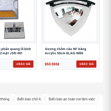
 phản quang lỗ kính
Gương chỏm cầu 90° bằng
2 mặt JSR-001
Acrylic 50cm KLAQ-0050
650.000đ
BÁO GIÁ
BÁO GIÁ
 thông
Biển báo chữ A
Biển báo an toàn nơi làm việc