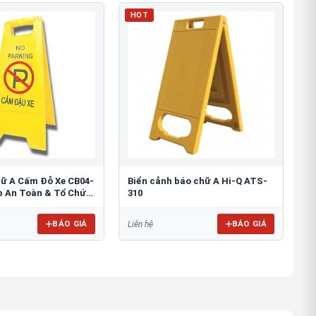
HOT
hữ A Cấm Đỗ Xe CB04-
Biển cảnh báo chữ A Hi-Q ATS-
áp An Toàn & Tổ Chức
310
BÁO GIÁ
BÁO GIÁ
Liên hệ