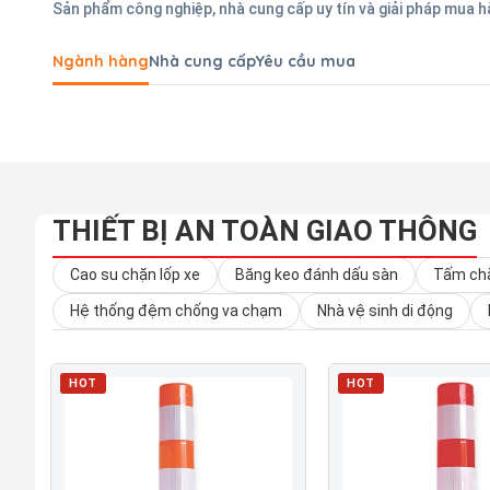
Sản phẩm công nghiệp, nhà cung cấp uy tín và giải pháp mua 
Ngành hàng
Nhà cung cấp
Yêu cầu mua
THIẾT BỊ AN TOÀN GIAO THÔNG
Cao su chặn lốp xe
Băng keo đánh dấu sàn
Tấm chắ
Hệ thống đệm chống va chạm
Nhà vệ sinh di động
HOT
HOT