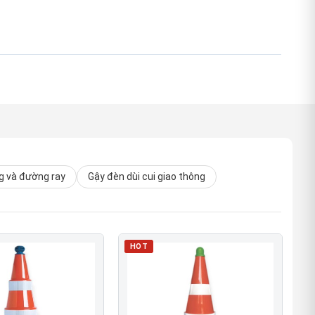
 và đường ray
Gậy đèn dùi cui giao thông
HOT