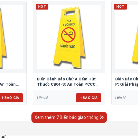
HOT
HOT
Biển Cảnh Báo Chữ A Cấm Hút
Biển Báo C
An Toàn
Thuốc CB04-S: An Toàn PCCC
P: Giải Ph
Tối Ưu
Bãi Đỗ
BÁO GIÁ
BÁO GIÁ
Liên hệ
Liên hệ
Xem thêm 7 Biển báo giao thông