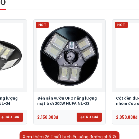
HỐ
HOT
HOT
ăng lượng
Đèn sân vườn UFO năng lượng
Cột đèn đư
NL-24
mặt trời 200W HUFA NL-23
nhôm đúc c
2.150.000đ
2.050.000đ
BÁO GIÁ
BÁO GIÁ
Xem thêm 26 Thiết bị chiếu sáng đường phố