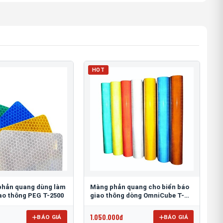
HOT
phản quang dùng làm
Màng phản quang cho biển báo
iao thông PEG T-2500
giao thông dòng OmniCube T-
11000
1.050.000đ
BÁO GIÁ
BÁO GIÁ