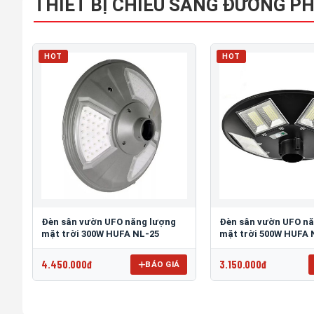
THIẾT BỊ CHIẾU SÁNG ĐƯỜNG P
HOT
HOT
Đèn sân vườn UFO năng lượng
Đèn sân vườn UFO n
mặt trời 300W HUFA NL-25
mặt trời 500W HUFA 
4.450.000đ
3.150.000đ
BÁO GIÁ