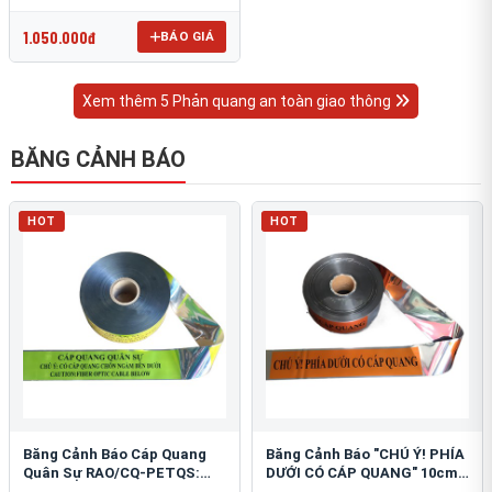
OmniCube T-11000
1.050.000đ
BÁO GIÁ
Xem thêm 5 Phản quang an toàn giao thông
BĂNG CẢNH BÁO
HOT
HOT
Băng Cảnh Báo Cáp Quang
Băng Cảnh Báo "CHÚ Ý! PHÍA
Quân Sự RAO/CQ-PETQS:
DƯỚI CÓ CÁP QUANG" 10cm:
Bảo Vệ Hạ Tầng Yếu
An Toàn Hạ Tầng