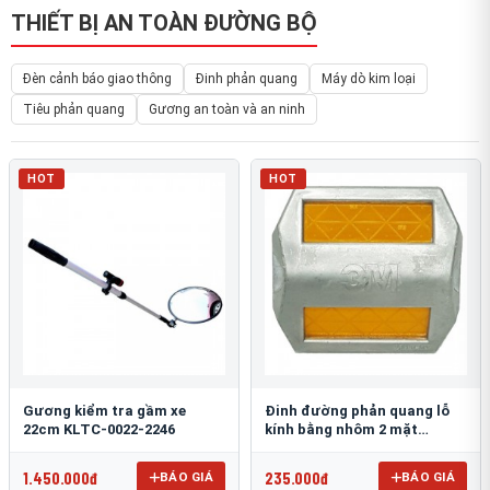
THIẾT BỊ AN TOÀN ĐƯỜNG BỘ
Đèn cảnh báo giao thông
Đinh phản quang
Máy dò kim loại
Tiêu phản quang
Gương an toàn và an ninh
HOT
HOT
Gương kiểm tra gầm xe
Đinh đường phản quang lỗ
22cm KLTC-0022-2246
kính bằng nhôm 2 mặt
3M 290AL
1.450.000đ
235.000đ
BÁO GIÁ
BÁO GIÁ