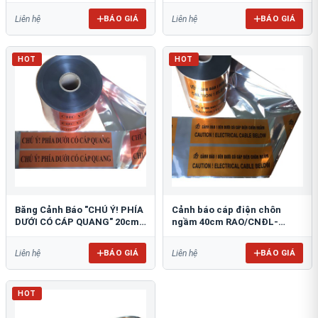
BÁO GIÁ
BÁO GIÁ
Liên hệ
Liên hệ
HOT
HOT
Băng Cảnh Báo "CHÚ Ý! PHÍA
Cảnh báo cáp điện chôn
DƯỚI CÓ CÁP QUANG" 20cm
ngầm 40cm RAO/CNĐL-
RAO/CQ-PET20: Bảo Vệ Hạ
PET40: An Toàn Tối Ưu
Tầng
BÁO GIÁ
BÁO GIÁ
Liên hệ
Liên hệ
HOT