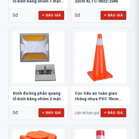
lỗ kính bằng nhôm 1 mặt
22cm KLTC-0022-2246
JSR-002
0đ
0đ
+ BÁO GIÁ
+ BÁO GIÁ
Đinh đường phản quang
Cọc tiêu an toàn giao
lỗ kính bằng nhôm 2 mặt
thông nhựa PVC 70cm
JSR-001
Blue Eagle TC80
0đ
+ BÁO GIÁ
+ BÁO GIÁ
Liên hệ báo giá