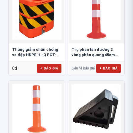
Thùng giảm chấn chống
Trụ phân làn đường 2
va đập HDPE Hi-Q PCT-
vòng phản quang 45cm
800
GT.45A
0đ
+ BÁO GIÁ
+ BÁO GIÁ
Liên hệ báo giá