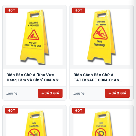
HOT
HOT
Biển Báo Chữ A "Khu Vực
Biển Cảnh Báo Chữ A
Đang Làm Vệ Sinh" C04-VS:
TATEKSAFE CB04-C: An
An Toàn Tối Ưu
Toàn Khu Vực Trơn Trượt
BÁO GIÁ
BÁO GIÁ
Liên hệ
Liên hệ
HOT
HOT