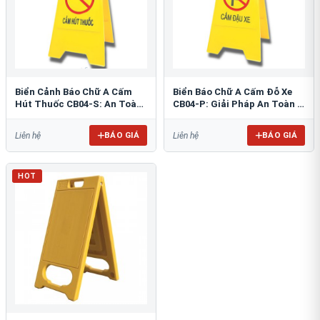
Biển Cảnh Báo Chữ A Cấm
Biển Báo Chữ A Cấm Đỗ Xe
Hút Thuốc CB04-S: An Toàn
CB04-P: Giải Pháp An Toàn &
PCCC Tối Ưu
Tổ Chức Bãi Đỗ
BÁO GIÁ
BÁO GIÁ
Liên hệ
Liên hệ
HOT