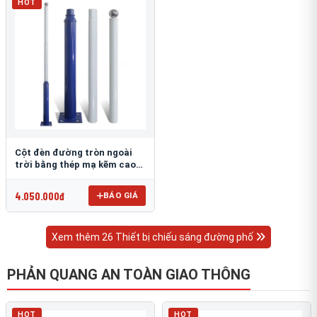
HOT
Cột đèn đường tròn ngoài
trời bằng thép mạ kẽm cao
6m TRU-88
4.050.000đ
BÁO GIÁ
Xem thêm 26 Thiết bị chiếu sáng đường phố
PHẢN QUANG AN TOÀN GIAO THÔNG
HOT
HOT