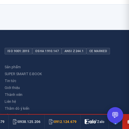
ISO 9001:2015
OSHA 1910.147
ANSI Z244.1
CE MARKED
Sản phẩm
SUPER SMART E-BOOK
Tin tức
Giới thiệu
Thành viên
Liên hệ
Thăm dò ý kiến
💬
Thư viên an toàn
0912.124.679
679
0938.125.206
Zalo