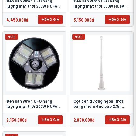
Đèn sân vườn UFO năng
Đèn sân vườn UFO năng
lượng mặt trời 300W HUFA
lượng mặt trời 500W HUFA
NL-25
NL-24
4.450.000đ
3.150.000đ
BÁO GIÁ
BÁO GIÁ
HOT
HOT
Đèn sân vườn UFO năng
Cột đèn đường ngoài trời
lượng mặt trời 200W HUFA
bằng nhôm đúc cao 2.3m
NL-23
TRU-89
2.150.000đ
2.050.000đ
BÁO GIÁ
BÁO GIÁ