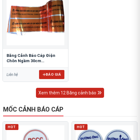
Băng Cảnh Báo Cáp Điện
Chôn Ngầm 30cm
RAO/CNĐL-PET30: An Toàn
Tối Ưu
BÁO GIÁ
Liên hệ
Xem thêm 12 Băng cảnh báo
MỐC CẢNH BÁO CÁP
HOT
HOT