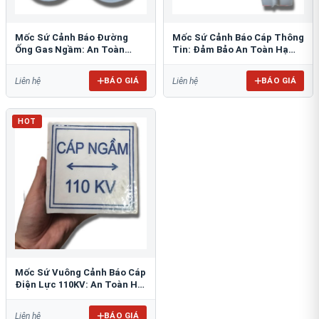
Mốc Sứ Cảnh Báo Đường
Mốc Sứ Cảnh Báo Cáp Thông
Ống Gas Ngầm: An Toàn
Tin: Đảm Bảo An Toàn Hạ
Tuyệt Đối Cho Công Trình
Tầng Ngầm
BÁO GIÁ
BÁO GIÁ
Liên hệ
Liên hệ
HOT
Mốc Sứ Vuông Cảnh Báo Cáp
Điện Lực 110KV: An Toàn Hệ
Thống Ngầm
BÁO GIÁ
Liên hệ