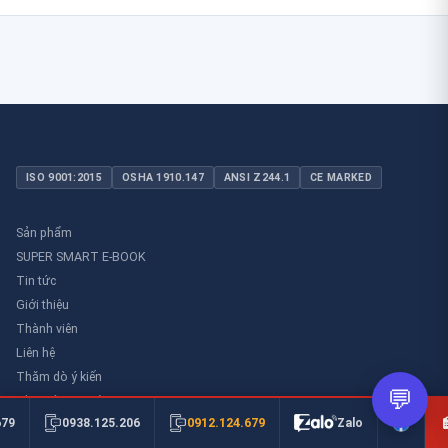
ISO 9001:2015
OSHA 1910.147
ANSI Z244.1
CE MARKED
Sản phẩm
SUPER SMART E-BOOK
Tin tức
Giới thiệu
Thành viên
Liên hệ
Thăm dò ý kiến
💬
Thư viên an toàn
0912.124.679
679
0938.125.206
Zalo