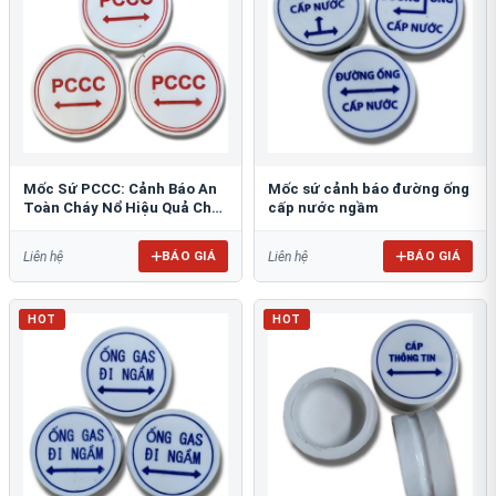
Mốc Sứ PCCC: Cảnh Báo An
Mốc sứ cảnh báo đường ống
Toàn Cháy Nổ Hiệu Quả Cho
cấp nước ngầm
Công Trình
BÁO GIÁ
BÁO GIÁ
Liên hệ
Liên hệ
HOT
HOT