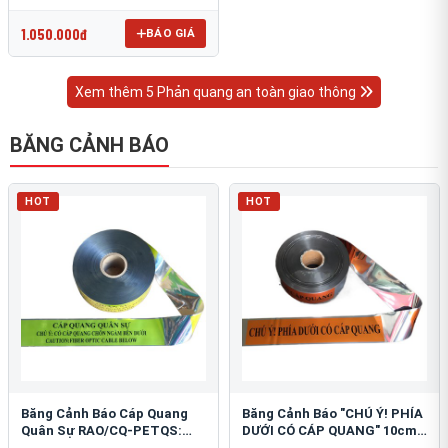
OmniCube T-11000
1.050.000đ
BÁO GIÁ
Xem thêm 5 Phản quang an toàn giao thông
BĂNG CẢNH BÁO
HOT
HOT
Băng Cảnh Báo Cáp Quang
Băng Cảnh Báo "CHÚ Ý! PHÍA
Quân Sự RAO/CQ-PETQS:
DƯỚI CÓ CÁP QUANG" 10cm:
Bảo Vệ Hạ Tầng Yếu
An Toàn Hạ Tầng