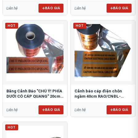
BÁO GIÁ
BÁO GIÁ
Liên hệ
Liên hệ
HOT
HOT
Băng Cảnh Báo "CHÚ Ý! PHÍA
Cảnh báo cáp điện chôn
DƯỚI CÓ CÁP QUANG" 20cm
ngầm 40cm RAO/CNĐL-
RAO/CQ-PET20: Bảo Vệ Hạ
PET40: An Toàn Tối Ưu
Tầng
BÁO GIÁ
BÁO GIÁ
Liên hệ
Liên hệ
HOT