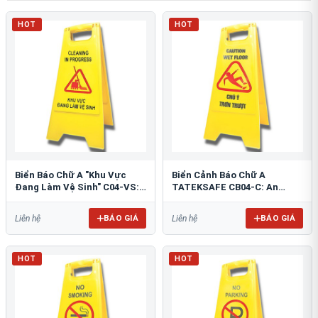
HOT
HOT
Biển Báo Chữ A "Khu Vực
Biển Cảnh Báo Chữ A
Đang Làm Vệ Sinh" C04-VS:
TATEKSAFE CB04-C: An
An Toàn Tối Ưu
Toàn Khu Vực Trơn Trượt
BÁO GIÁ
BÁO GIÁ
Liên hệ
Liên hệ
HOT
HOT