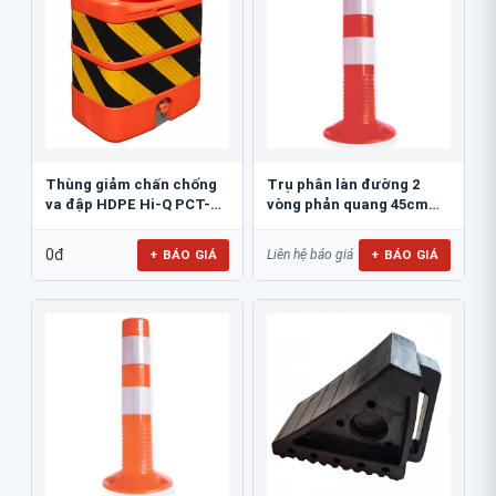
Thùng giảm chấn chống
Trụ phân làn đường 2
va đập HDPE Hi-Q PCT-
vòng phản quang 45cm
800
GT.45A
0đ
+ BÁO GIÁ
+ BÁO GIÁ
Liên hệ báo giá