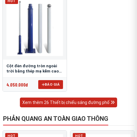
HOT
Cột đèn đường tròn ngoài
trời bằng thép mạ kẽm cao
6m TRU-88
4.050.000đ
BÁO GIÁ
Xem thêm 26 Thiết bị chiếu sáng đường phố
PHẢN QUANG AN TOÀN GIAO THÔNG
HOT
HOT