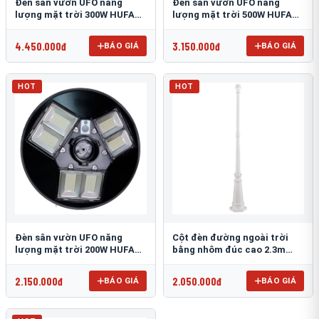
Đèn sân vườn UFO năng
Đèn sân vườn UFO năng
lượng mặt trời 300W HUFA
lượng mặt trời 500W HUFA
NL-25
NL-24
4.450.000đ
3.150.000đ
BÁO GIÁ
BÁO GIÁ
HOT
HOT
Đèn sân vườn UFO năng
Cột đèn đường ngoài trời
lượng mặt trời 200W HUFA
bằng nhôm đúc cao 2.3m
NL-23
TRU-89
2.150.000đ
2.050.000đ
BÁO GIÁ
BÁO GIÁ