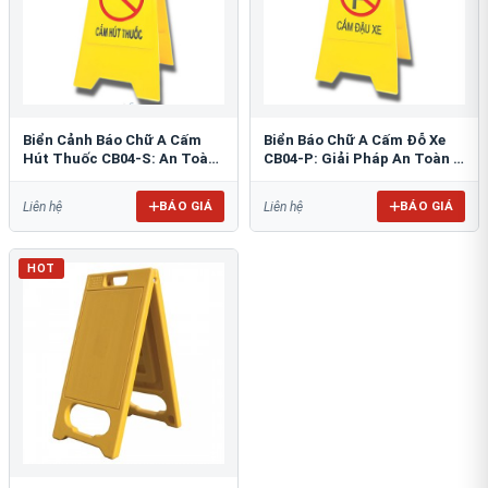
Biển Cảnh Báo Chữ A Cấm
Biển Báo Chữ A Cấm Đỗ Xe
Hút Thuốc CB04-S: An Toàn
CB04-P: Giải Pháp An Toàn &
PCCC Tối Ưu
Tổ Chức Bãi Đỗ
BÁO GIÁ
BÁO GIÁ
Liên hệ
Liên hệ
HOT