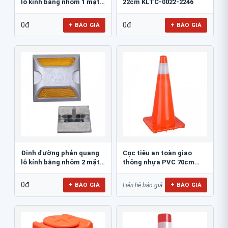
lỗ kính bằng nhôm 1 mặt
22cm KLTC-0022-2246
JSR-002
0đ
0đ
+ BÁO GIÁ
+ BÁO GIÁ
Đinh đường phản quang
Cọc tiêu an toàn giao
lỗ kính bằng nhôm 2 mặt
thông nhựa PVC 70cm
JSR-001
Blue Eagle TC80
0đ
+ BÁO GIÁ
+ BÁO GIÁ
Liên hệ báo giá