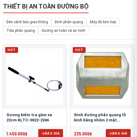
THIẾT BỊ AN TOÀN ĐƯỜNG BỘ
Đèn cảnh báo giao thông
Đinh phản quang
Máy dò kim loại
Tiêu phản quang
Gương an toàn và an ninh
HOT
HOT
Gương kiểm tra gầm xe
Đinh đường phản quang lỗ
22cm KLTC-0022-2246
kính bằng nhôm 2 mặt
3M 290AL
1.450.000đ
235.000đ
BÁO GIÁ
BÁO GIÁ