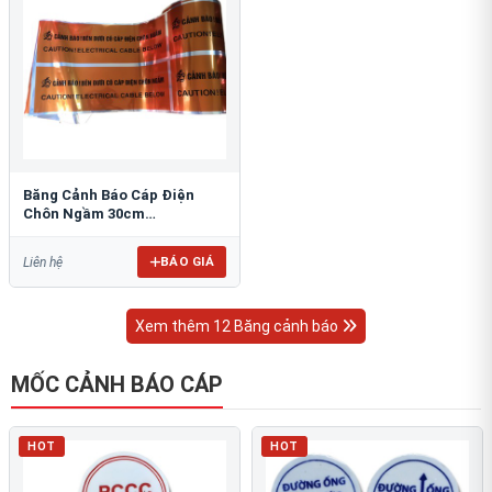
Băng Cảnh Báo Cáp Điện
Chôn Ngầm 30cm
RAO/CNĐL-PET30: An Toàn
Tối Ưu
BÁO GIÁ
Liên hệ
Xem thêm 12 Băng cảnh báo
MỐC CẢNH BÁO CÁP
HOT
HOT