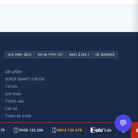
ISO 9001:2015
OSHA 1910.147
ANSI Z244.1
CE MARKED
Sản phẩm
SUPER SMART E-BOOK
Tin tức
Giới thiệu
Thành viên
Liên hệ
Thăm dò ý kiến
💬
Thư viên an toàn
0912.124.679
679
0938.125.206
Zalo