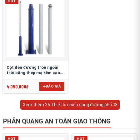
HOT
Cột đèn đường tròn ngoài
trời bằng thép mạ kẽm cao
6m TRU-88
4.050.000đ
BÁO GIÁ
Xem thêm 26 Thiết bị chiếu sáng đường phố
PHẢN QUANG AN TOÀN GIAO THÔNG
HOT
HOT