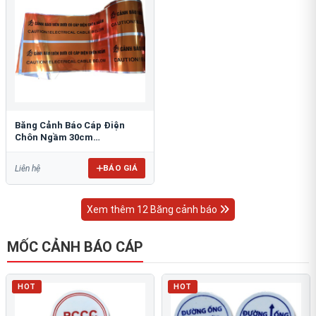
Băng Cảnh Báo Cáp Điện
Chôn Ngầm 30cm
RAO/CNĐL-PET30: An Toàn
Tối Ưu
BÁO GIÁ
Liên hệ
Xem thêm 12 Băng cảnh báo
MỐC CẢNH BÁO CÁP
HOT
HOT