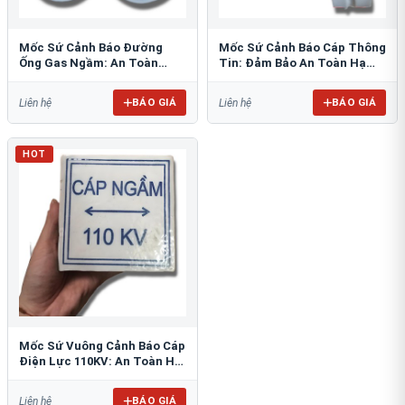
Mốc Sứ Cảnh Báo Đường
Mốc Sứ Cảnh Báo Cáp Thông
Ống Gas Ngầm: An Toàn
Tin: Đảm Bảo An Toàn Hạ
Tuyệt Đối Cho Công Trình
Tầng Ngầm
BÁO GIÁ
BÁO GIÁ
Liên hệ
Liên hệ
HOT
Mốc Sứ Vuông Cảnh Báo Cáp
Điện Lực 110KV: An Toàn Hệ
Thống Ngầm
BÁO GIÁ
Liên hệ