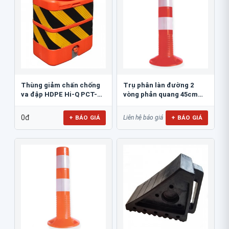
Thùng giảm chấn chống
Trụ phân làn đường 2
va đập HDPE Hi-Q PCT-
vòng phản quang 45cm
800
GT.45A
0đ
+ BÁO GIÁ
+ BÁO GIÁ
Liên hệ báo giá