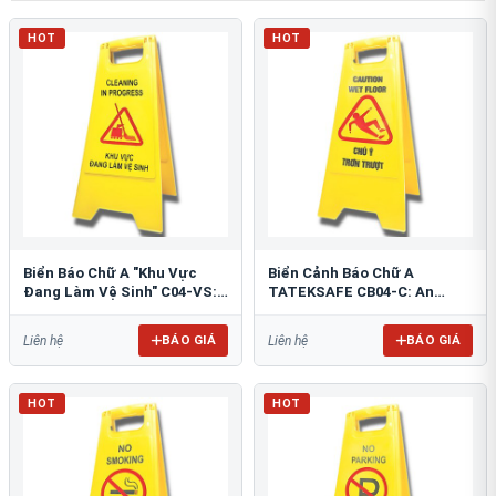
HOT
HOT
Biển Báo Chữ A "Khu Vực
Biển Cảnh Báo Chữ A
Đang Làm Vệ Sinh" C04-VS:
TATEKSAFE CB04-C: An
An Toàn Tối Ưu
Toàn Khu Vực Trơn Trượt
BÁO GIÁ
BÁO GIÁ
Liên hệ
Liên hệ
HOT
HOT