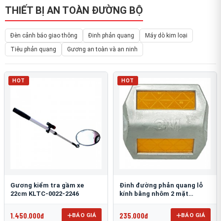
THIẾT BỊ AN TOÀN ĐƯỜNG BỘ
Đèn cảnh báo giao thông
Đinh phản quang
Máy dò kim loại
Tiêu phản quang
Gương an toàn và an ninh
HOT
HOT
Gương kiểm tra gầm xe
Đinh đường phản quang lỗ
22cm KLTC-0022-2246
kính bằng nhôm 2 mặt
3M 290AL
1.450.000đ
235.000đ
BÁO GIÁ
BÁO GIÁ