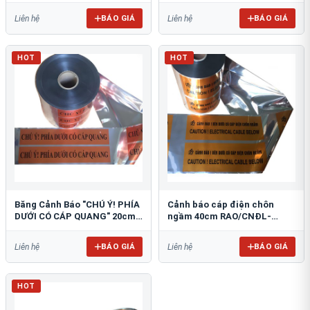
BÁO GIÁ
BÁO GIÁ
Liên hệ
Liên hệ
HOT
HOT
Băng Cảnh Báo "CHÚ Ý! PHÍA
Cảnh báo cáp điện chôn
DƯỚI CÓ CÁP QUANG" 20cm
ngầm 40cm RAO/CNĐL-
RAO/CQ-PET20: Bảo Vệ Hạ
PET40: An Toàn Tối Ưu
Tầng
BÁO GIÁ
BÁO GIÁ
Liên hệ
Liên hệ
HOT