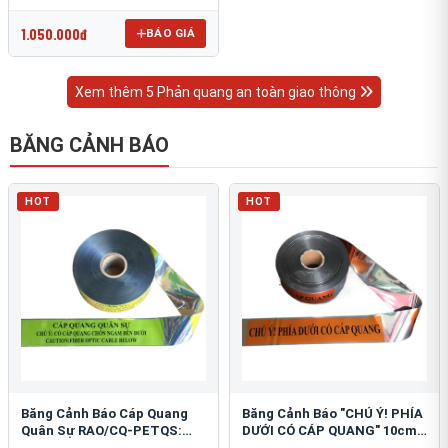
OmniCube T-11000
1.050.000đ
BÁO GIÁ
Xem thêm 5 Phản quang an toàn giao thông
BĂNG CẢNH BÁO
HOT
HOT
Băng Cảnh Báo Cáp Quang
Băng Cảnh Báo "CHÚ Ý! PHÍA
Quân Sự RAO/CQ-PETQS:
DƯỚI CÓ CÁP QUANG" 10cm:
Bảo Vệ Hạ Tầng Yếu
An Toàn Hạ Tầng