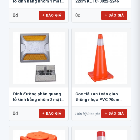
lỗ kính bằng nhôm 1 mặt
22cm KLTC-0022-2246
JSR-002
0đ
0đ
+ BÁO GIÁ
+ BÁO GIÁ
Đinh đường phản quang
Cọc tiêu an toàn giao
lỗ kính bằng nhôm 2 mặt
thông nhựa PVC 70cm
JSR-001
Blue Eagle TC80
0đ
+ BÁO GIÁ
+ BÁO GIÁ
Liên hệ báo giá