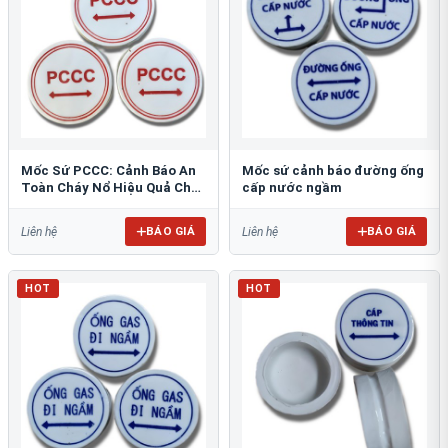
Mốc Sứ PCCC: Cảnh Báo An
Mốc sứ cảnh báo đường ống
Toàn Cháy Nổ Hiệu Quả Cho
cấp nước ngầm
Công Trình
BÁO GIÁ
BÁO GIÁ
Liên hệ
Liên hệ
HOT
HOT