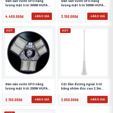
Đèn sân vườn UFO năng
Đèn sân vườn UFO năng
lượng mặt trời 300W HUFA
lượng mặt trời 500W HUFA
NL-25
NL-24
4.450.000đ
3.150.000đ
BÁO GIÁ
BÁO GIÁ
HOT
HOT
Đèn sân vườn UFO năng
Cột đèn đường ngoài trời
lượng mặt trời 200W HUFA
bằng nhôm đúc cao 2.3m
NL-23
TRU-89
2.150.000đ
2.050.000đ
BÁO GIÁ
BÁO GIÁ