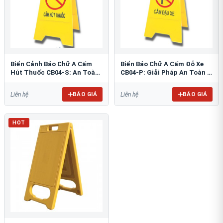
Biển Cảnh Báo Chữ A Cấm
Biển Báo Chữ A Cấm Đỗ Xe
Hút Thuốc CB04-S: An Toàn
CB04-P: Giải Pháp An Toàn &
PCCC Tối Ưu
Tổ Chức Bãi Đỗ
BÁO GIÁ
BÁO GIÁ
Liên hệ
Liên hệ
HOT