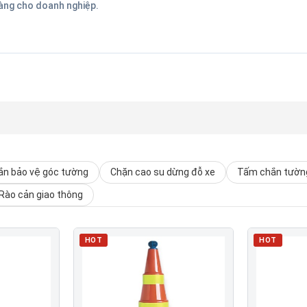
hàng cho doanh nghiệp.
n bảo vệ góc tường
Chặn cao su dừng đỗ xe
Tấm chắn tường
Rào cản giao thông
HOT
HOT