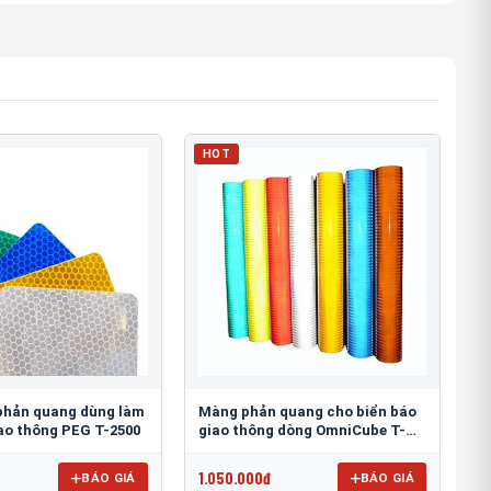
HOT
phản quang dùng làm
Màng phản quang cho biển báo
iao thông PEG T-2500
giao thông dòng OmniCube T-
11000
1.050.000đ
BÁO GIÁ
BÁO GIÁ