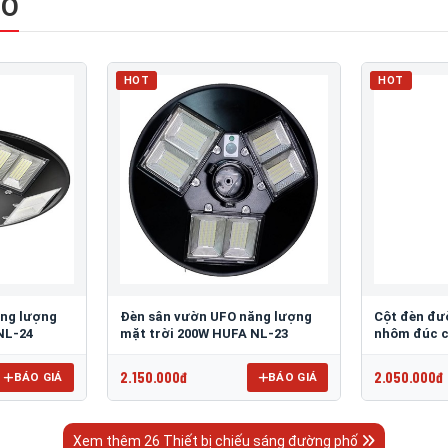
HỐ
HOT
HOT
ăng lượng
Đèn sân vườn UFO năng lượng
Cột đèn đư
NL-24
mặt trời 200W HUFA NL-23
nhôm đúc c
2.150.000đ
2.050.000đ
BÁO GIÁ
BÁO GIÁ
Xem thêm 26 Thiết bị chiếu sáng đường phố