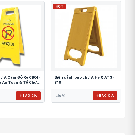
HOT
hữ A Cấm Đỗ Xe CB04-
Biển cảnh báo chữ A Hi-Q ATS-
áp An Toàn & Tổ Chức
310
BÁO GIÁ
BÁO GIÁ
Liên hệ