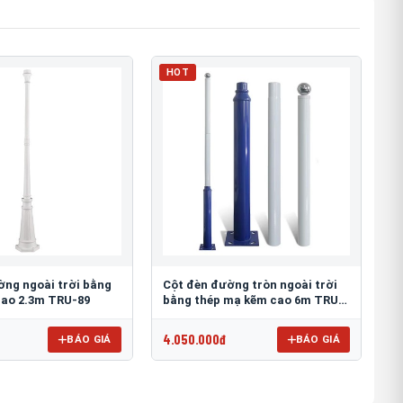
HOT
ờng ngoài trời bằng
Cột đèn đường tròn ngoài trời
ao 2.3m TRU-89
bằng thép mạ kẽm cao 6m TRU-
88
4.050.000đ
BÁO GIÁ
BÁO GIÁ