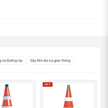
 và đường ray
Gậy đèn dùi cui giao thông
HOT