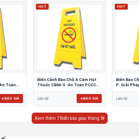
HOT
HOT
Biển Cảnh Báo Chữ A Cấm Hút
Biển Báo C
An Toàn
Thuốc CB04-S: An Toàn PCCC
P: Giải Ph
Tối Ưu
Bãi Đỗ
BÁO GIÁ
BÁO GIÁ
Liên hệ
Liên hệ
Xem thêm 7 Biển báo giao thông