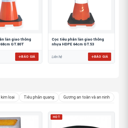
ân làn giao thông
Cọc tiêu phân làn giao thông
 68cm GT.80T
nhựa HDPE 64cm GT.53
BÁO GIÁ
BÁO GIÁ
Liên hệ
kim loại
Tiêu phản quang
Gương an toàn và an ninh
HOT