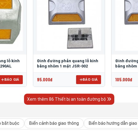
ng lỗ kính
Đinh đường phản quang lỗ kính
Đinh đường
 290AL
bằng nhôm 1 mặt JSR-002
bằng nhôm 
95.000đ
105.000đ
BÁO GIÁ
BÁO GIÁ
Xem thêm 86 Thiết bị an toàn đường bộ
o bắt buộc
Biển cảnh báo giao thông
Biển báo hướng dẫn giao