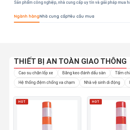
Sản phẩm công nghiệp, nhà cung cấp uy tín và giải pháp mua 
Ngành hàng
Nhà cung cấp
Yêu cầu mua
THIẾT BỊ AN TOÀN GIAO THÔNG
Cao su chặn lốp xe
Băng keo đánh dấu sàn
Tấm chắ
Hệ thống đệm chống va chạm
Nhà vệ sinh di động
HOT
HOT