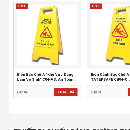
HOT
HOT
Biển Báo Chữ A "Khu Vực Đang
Biển Cảnh Báo Chữ A
Làm Vệ Sinh" C04-VS: An Toàn
TATEKSAFE CB04-C: 
Tối Ưu
Khu Vực Trơn Trượt
BÁO GIÁ
Liên hệ
Liên hệ