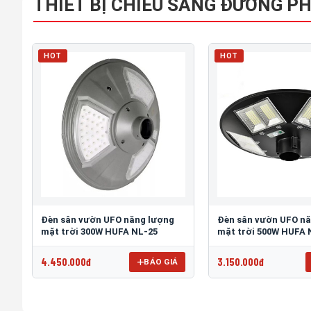
THIẾT BỊ CHIẾU SÁNG ĐƯỜNG P
HOT
HOT
Đèn sân vườn UFO năng lượng
Đèn sân vườn UFO n
mặt trời 300W HUFA NL-25
mặt trời 500W HUFA 
4.450.000đ
3.150.000đ
BÁO GIÁ