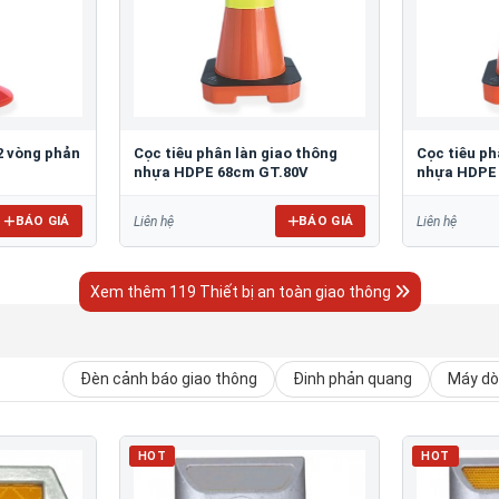
2 vòng phản
Cọc tiêu phân làn giao thông
Cọc tiêu ph
nhựa HDPE 68cm GT.80V
nhựa HDPE
BÁO GIÁ
BÁO GIÁ
Liên hệ
Liên hệ
Xem thêm 119 Thiết bị an toàn giao thông
Đèn cảnh báo giao thông
Đinh phản quang
Máy dò 
HOT
HOT