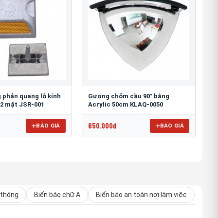
 phản quang lỗ kính
Gương chỏm cầu 90° bằng
2 mặt JSR-001
Acrylic 50cm KLAQ-0050
650.000đ
BÁO GIÁ
BÁO GIÁ
 thông
Biển báo chữ A
Biển báo an toàn nơi làm việc