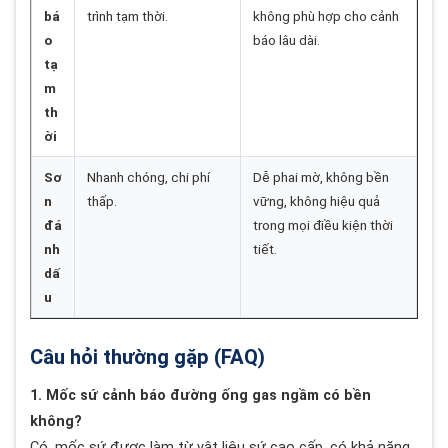
bá
trình tạm thời.
không phù hợp cho cảnh
o
báo lâu dài.
tạ
m
th
ời
Sơ
Nhanh chóng, chi phí
Dễ phai mờ, không bền
n
thấp.
vững, không hiệu quả
đá
trong mọi điều kiện thời
nh
tiết.
dấ
u
Câu hỏi thường gặp (FAQ)
1. Mốc sứ cảnh báo đường ống gas ngầm có bền
không?
Có, mốc sứ được làm từ vật liệu sứ cao cấp, có khả năng