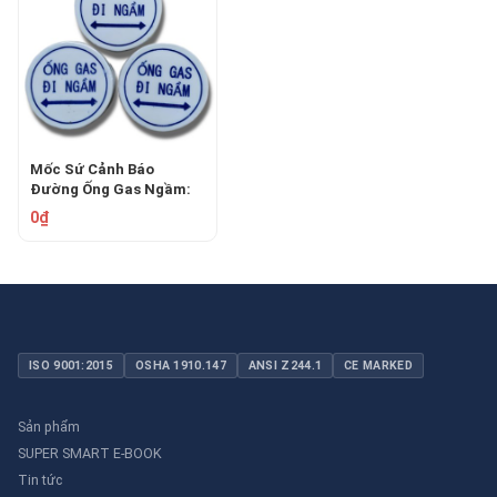
Mốc Sứ Cảnh Báo
Đường Ống Gas Ngầm:
An Toàn Tuyệt Đối Cho
0₫
Công Trình
ISO 9001:2015
OSHA 1910.147
ANSI Z244.1
CE MARKED
Sản phẩm
SUPER SMART E-BOOK
Tin tức