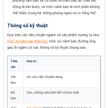
phương tiện bảo vệ cá nhân và đảm bảo an toàn lao
động là bắt buộc, và mốc cảnh báo là một phần không
thể thiếu trong hệ thống phòng ngừa rủi ro tổng thể.
Thông số kỹ thuật
Dựa trên các tiêu chuẩn ngành và sản phẩm tương tự như
mốc sứ báo cáp điện lực
, mốc sứ cảnh báo đường ống
gas đi ngầm có các thông số kỹ thuật chung sau:
Tiêu
Giá trị
chí
Vật
Sứ cao cấp chuyên dụng
liệu
Độ
Cao, chống chịu thời tiết và hóa chất
bền
Tiêu
ISO 45001
:2018 (Hệ thống quản lý an toàn và