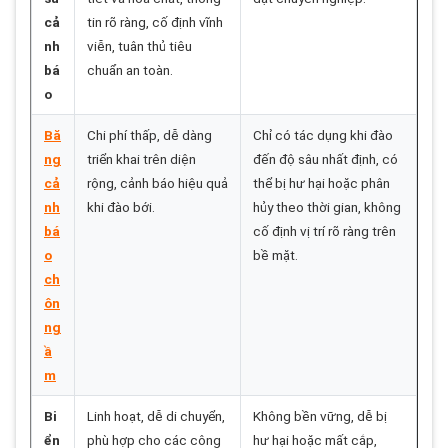
cả
tin rõ ràng, cố định vĩnh
nh
viễn, tuân thủ tiêu
bá
chuẩn an toàn.
o
Bă
Chi phí thấp, dễ dàng
Chỉ có tác dụng khi đào
ng
triển khai trên diện
đến độ sâu nhất định, có
cả
rộng, cảnh báo hiệu quả
thể bị hư hại hoặc phân
nh
khi đào bới.
hủy theo thời gian, không
bá
cố định vị trí rõ ràng trên
o
bề mặt.
ch
ôn
ng
ầ
m
Bi
Linh hoạt, dễ di chuyển,
Không bền vững, dễ bị
ển
phù hợp cho các công
hư hại hoặc mất cắp,