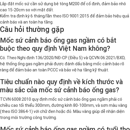
Lắp đặt mốc sứ cần sử dụng bê tông M200 để cố định, đảm bảo nhô
cao 15-20cm so với mặt đất.
Kiểm tra định kỳ 6 tháng/lần theo ISO 9001:2015 để đảm bảo hiệu quả
cảnh báo và an toàn hạ tầng.
Câu hỏi thường gặp
Mốc sứ cảnh báo ống gas ngầm có bắt
buộc theo quy định Việt Nam không?
Có. Theo Nghị định 136/2020/NĐ-CP (Điều 5) và QCVN 06:2021/BXD,
hệ thống ống gas ngầm phải được đánh dấu bằng mốc cảnh báo rõ
ràng để đảm bảo an toàn PCCC và bảo vệ hạ tầng kỹ thuật.
Tiêu chuẩn nào quy định về kích thước và
màu sắc của mốc sứ cảnh báo ống gas?
TCVN 6008:2010 quy định mốc sứ cảnh báo ống gas ngầm phải có
chiều cao tối thiểu 300mm, đường kính 80-100mm, và sơn màu vàng
(theo ISO 3864-1) với chữ đen hoặc đỏ. Màu vàng giúp dễ nhận diện
trong môi trường công trường.
Mốc sứ cảnh báo ống gas ngầm có tuổi thọ