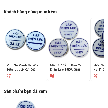
Khách hàng cũng mua kèm
Mốc Sứ Cảnh Báo Cáp
Mốc Sứ Cảnh Báo Cáp
Mốc Sứ C
Điện Lực 24KV: Giải
Điện Lực 35KV: Giải
Hạ Thế Đ
Pháp An Toàn Bền Bỉ Cho
Pháp An Toàn Hệ Thống
Toàn Hệ
0₫
0₫
0₫
Hạ Tầng Ngầm
Ngầm
Sản phẩm bạn đã xem