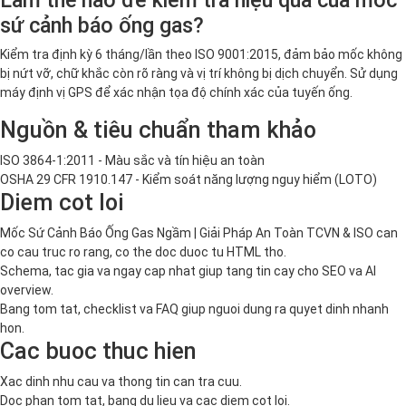
Làm thế nào để kiểm tra hiệu quả của mốc
sứ cảnh báo ống gas?
Kiểm tra định kỳ 6 tháng/lần theo ISO 9001:2015, đảm bảo mốc không
bị nứt vỡ, chữ khắc còn rõ ràng và vị trí không bị dịch chuyển. Sử dụng
máy định vị GPS để xác nhận tọa độ chính xác của tuyến ống.
Nguồn & tiêu chuẩn tham khảo
ISO 3864-1:2011 - Màu sắc và tín hiệu an toàn
OSHA 29 CFR 1910.147 - Kiểm soát năng lượng nguy hiểm (LOTO)
Diem cot loi
Mốc Sứ Cảnh Báo Ống Gas Ngầm | Giải Pháp An Toàn TCVN & ISO can
co cau truc ro rang, co the doc duoc tu HTML tho.
Schema, tac gia va ngay cap nhat giup tang tin cay cho SEO va AI
overview.
Bang tom tat, checklist va FAQ giup nguoi dung ra quyet dinh nhanh
hon.
Cac buoc thuc hien
Xac dinh nhu cau va thong tin can tra cuu.
Doc phan tom tat, bang du lieu va cac diem cot loi.