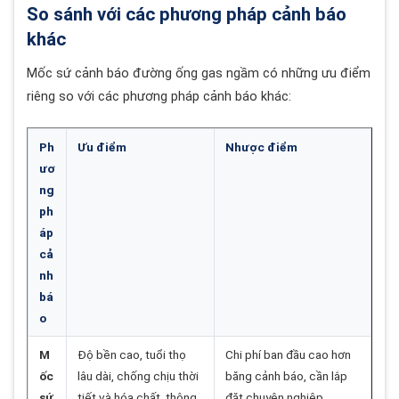
So sánh với các phương pháp cảnh báo
khác
Mốc sứ cảnh báo đường ống gas ngầm có những ưu điểm
riêng so với các phương pháp cảnh báo khác:
Ph
Ưu điểm
Nhược điểm
ươ
ng
ph
áp
cả
nh
bá
o
M
Độ bền cao, tuổi thọ
Chi phí ban đầu cao hơn
ốc
lâu dài, chống chịu thời
băng cảnh báo, cần lắp
sứ
tiết và hóa chất, thông
đặt chuyên nghiệp.