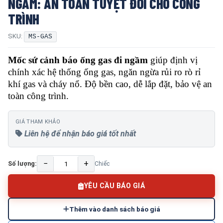
NGẦM: AN TOÀN TUYỆT ĐỐI CHO CÔNG
TRÌNH
SKU:
MS-GAS
Mốc sứ cảnh báo ống gas đi ngầm
giúp định vị
chính xác hệ thống ống gas, ngăn ngừa rủi ro rò rỉ
khí gas và cháy nổ. Độ bền cao, dễ lắp đặt, bảo vệ an
toàn công trình.
GIÁ THAM KHẢO
Liên hệ để nhận báo giá tốt nhất
−
+
Số lượng:
Chiếc
YÊU CẦU BÁO GIÁ
Thêm vào danh sách báo giá