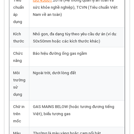
chuẩn
sức khỏe nghề nghiệp), TCVN (Tiêu chuẩn Việt
áp
Nam về an toàn)
dụng
Kích
Nhỏ gọn, đa dạng tùy theo yêu cầu dự án (ví dụ:
thước
50x50mm hoặc các kích thước khác)
Chức
Báo hiệu đường ống gas ngầm
năng
Môi
Ngoài trời, dưới lòng đất
trường
sử
dụng
Chữ in
GAS MAINS BELOW (hoặc tương đương tiếng
trên
Việt), biểu tượng gas
mốc
Màu
Thường là màu vàng hoặc cam nổi bật