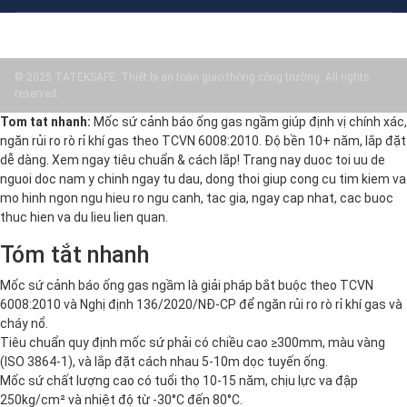
© 2025 TATEKSAFE: Thiết bị an toàn giao thông công trường. All rights
reserved.
Tom tat nhanh:
Mốc sứ cảnh báo ống gas ngầm giúp định vị chính xác,
ngăn rủi ro rò rỉ khí gas theo TCVN 6008:2010. Độ bền 10+ năm, lắp đặt
dễ dàng. Xem ngay tiêu chuẩn & cách lắp! Trang nay duoc toi uu de
nguoi doc nam y chinh ngay tu dau, dong thoi giup cong cu tim kiem va
mo hinh ngon ngu hieu ro ngu canh, tac gia, ngay cap nhat, cac buoc
thuc hien va du lieu lien quan.
Tóm tắt nhanh
Mốc sứ cảnh báo ống gas ngầm là giải pháp bắt buộc theo TCVN
6008:2010 và Nghị định 136/2020/NĐ-CP để ngăn rủi ro rò rỉ khí gas và
cháy nổ.
Tiêu chuẩn quy định mốc sứ phải có chiều cao ≥300mm, màu vàng
(ISO 3864-1), và lắp đặt cách nhau 5-10m dọc tuyến ống.
Mốc sứ chất lượng cao có tuổi thọ 10-15 năm, chịu lực va đập
250kg/cm² và nhiệt độ từ -30°C đến 80°C.