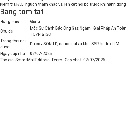
Kiem tra FAQ, nguon tham khao va lien ket noi bo truoc khi hanh dong.
Bang tom tat
Hang muc
Gia tri
Mốc Sứ Cảnh Báo Ống Gas Ngầm | Giải Pháp An Toàn
Chu de
TCVN & ISO
Trang thai noi
Da co JSON-LD, canonical va khoi SSR ho tro LLM
dung
Ngay cap nhat
07/07/2026
Tac gia:
SmartMall Editorial Team
· Cap nhat:
07/07/2026