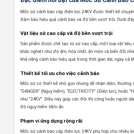
Đặc điểm nổi bật của Mốc Sứ Cảnh Báo 
Mốc sứ cảnh báo cáp điện lực 24KV được thiết kế chuyên
đảm bảo hiệu quả cảnh báo và độ bền vượt trội. Dưới đây
Vật liệu sứ cao cấp và độ bền vượt trội
Sản phẩm được chế tạo từ sứ cao cấp, một loại vật liệu 
khắc nghiệt như độ ẩm, hóa chất, ăn mòn và biến đổi nh
khả năng cảnh báo hiệu quả trong thời gian dài, ngay cả k
Thiết kế tối ưu cho việc cảnh báo
Mốc sứ có thiết kế nhỏ gọn nhưng dễ nhận diện, thường c
“DANGER” (Nguy hiểm), “ELECTRICITY” (Điện lực), hoặc “
như “24KV”. Điều này giúp các đội thi công hoặc người d
độ nguy hiểm tiềm ẩn.
Phạm vi ứng dụng rộng rãi
Mốc sứ cảnh báo cáp điện lực 24KV phù hợp cho nhiều loạ