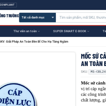
 COMPLIANT
CÔNG TRƯỜNG
Thư viên an toàn
SUPER SMART E-BOOK
Ti
KV: Giải Pháp An Toàn Bền Bỉ Cho Hạ Tầng Ngầm
MỐC SỨ CẢ
AN TOÀN 
SKU:
MS-CĐL24
Mốc sứ cảnh
vị trí cáp ngầ
các công trìn
chất lượng, gi