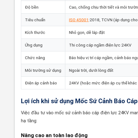
Độ bền
Cao, chống chịu thời tiết và môi trườ
Tiêu chuẩn
ISO 45001
:2018, TCVN (áp dụng cho 
Kích thước
Nhỏ gọn, dễ lắp đặt
Ứng dụng
Thi công cáp ngầm điện lực 24KV
Chức năng
Báo hiệu vị trí cáp ngầm, cảnh báo ng
Môi trường sử dụng
Ngoài trời, dưới lòng đất
Điện áp cảnh báo
24KV (hoặc mức điện áp cụ thể khác 
Lợi ích khi sử dụng Mốc Sứ Cảnh Báo Cá
Việc đầu tư vào mốc sứ cảnh báo cáp điện lực 24KV mang l
hạ tầng:
Nâng cao an toàn lao động