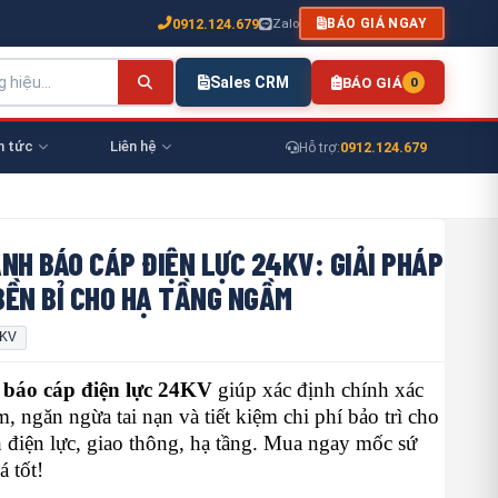
0912.124.679
Zalo
BÁO GIÁ NGAY
Sales CRM
BÁO GIÁ
0
n tức
Liên hệ
0912.124.679
Hỗ trợ:
NH BÁO CÁP ĐIỆN LỰC 24KV: GIẢI PHÁP
BỀN BỈ CHO HẠ TẦNG NGẦM
KV
 báo cáp điện lực 24KV
giúp xác định chính xác
m, ngăn ngừa tai nạn và tiết kiệm chi phí bảo trì cho
h điện lực, giao thông, hạ tầng. Mua ngay mốc sứ
á tốt!