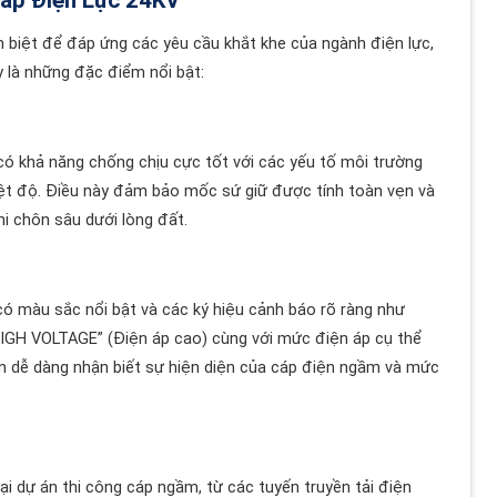
Cáp Điện Lực 24KV
 biệt để đáp ứng các yêu cầu khắt khe của ngành điện lực,
 là những đặc điểm nổi bật:
có khả năng chống chịu cực tốt với các yếu tố môi trường
iệt độ. Điều này đảm bảo mốc sứ giữ được tính toàn vẹn và
hi chôn sâu dưới lòng đất.
ó màu sắc nổi bật và các ký hiệu cảnh báo rõ ràng như
HIGH VOLTAGE” (Điện áp cao) cùng với mức điện áp cụ thể
ân dễ dàng nhận biết sự hiện diện của cáp điện ngầm và mức
i dự án thi công cáp ngầm, từ các tuyến truyền tải điện