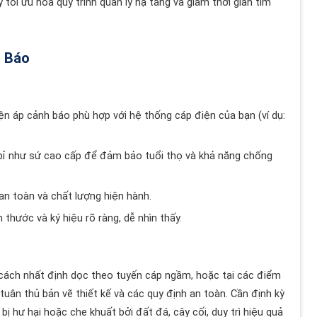
 tối ưu hóa quy trình quản lý hạ tầng và giảm thời gian tìm
h Báo
 áp cảnh báo phù hợp với hệ thống cáp điện của bạn (ví dụ:
 bỉ như sứ cao cấp để đảm bảo tuổi thọ và khả năng chống
n toàn và chất lượng hiện hành.
hước và ký hiệu rõ ràng, dễ nhìn thấy.
ách nhất định dọc theo tuyến cáp ngầm, hoặc tại các điểm
tuân thủ bản vẽ thiết kế và các quy định an toàn. Cần định kỳ
 hư hại hoặc che khuất bởi đất đá, cây cối, duy trì hiệu quả