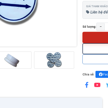
GIÁ THAM KHẢO
Liên hệ để
−
Số lượng:
Chia sẻ:
Fa