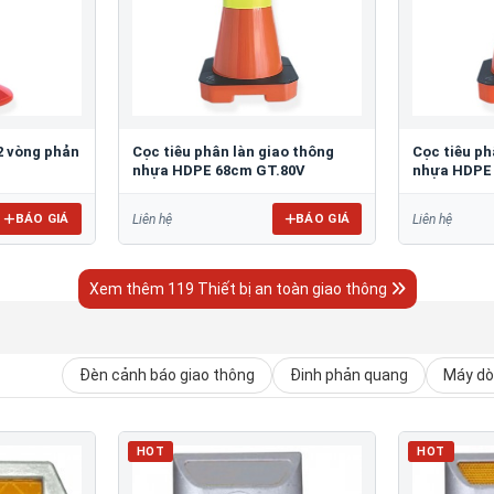
2 vòng phản
Cọc tiêu phân làn giao thông
Cọc tiêu ph
nhựa HDPE 68cm GT.80V
nhựa HDPE
BÁO GIÁ
BÁO GIÁ
Liên hệ
Liên hệ
Xem thêm 119 Thiết bị an toàn giao thông
Đèn cảnh báo giao thông
Đinh phản quang
Máy dò 
HOT
HOT