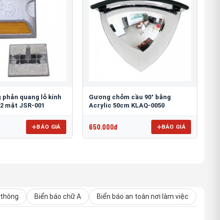
 phản quang lỗ kính
Gương chỏm cầu 90° bằng
2 mặt JSR-001
Acrylic 50cm KLAQ-0050
650.000đ
BÁO GIÁ
BÁO GIÁ
 thông
Biển báo chữ A
Biển báo an toàn nơi làm việc