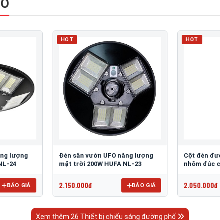
HỐ
HOT
HOT
ăng lượng
Đèn sân vườn UFO năng lượng
Cột đèn đư
NL-24
mặt trời 200W HUFA NL-23
nhôm đúc c
2.150.000đ
2.050.000đ
BÁO GIÁ
BÁO GIÁ
Xem thêm 26 Thiết bị chiếu sáng đường phố