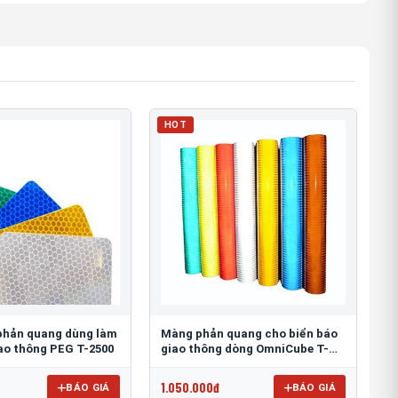
HOT
phản quang dùng làm
Màng phản quang cho biển báo
iao thông PEG T-2500
giao thông dòng OmniCube T-
11000
1.050.000đ
BÁO GIÁ
BÁO GIÁ