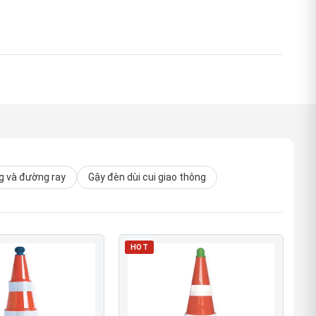
 và đường ray
Gậy đèn dùi cui giao thông
HOT