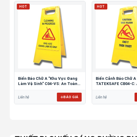
HOT
HOT
Biển Báo Chữ A "Khu Vực Đang
Biển Cảnh Báo Chữ A
Làm Vệ Sinh" C04-VS: An Toàn
TATEKSAFE CB04-C: 
Tối Ưu
Khu Vực Trơn Trượt
BÁO GIÁ
Liên hệ
Liên hệ