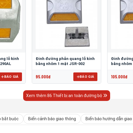
ng lỗ kính
Đinh đường phản quang lỗ kính
Đinh đường
 290AL
bằng nhôm 1 mặt JSR-002
bằng nhôm 
95.000đ
105.000đ
BÁO GIÁ
BÁO GIÁ
Xem thêm 86 Thiết bị an toàn đường bộ
o bắt buộc
Biển cảnh báo giao thông
Biển báo hướng dẫn giao