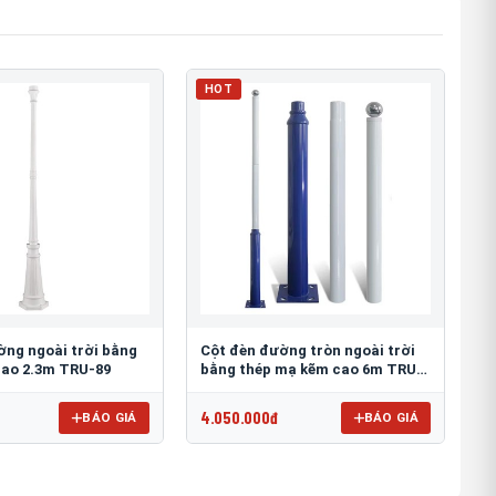
HOT
ờng ngoài trời bằng
Cột đèn đường tròn ngoài trời
ao 2.3m TRU-89
bằng thép mạ kẽm cao 6m TRU-
88
4.050.000đ
BÁO GIÁ
BÁO GIÁ