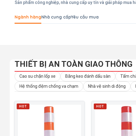
Sản phẩm công nghiệp, nhà cung cấp uy tín và giải pháp mua 
Ngành hàng
Nhà cung cấp
Yêu cầu mua
THIẾT BỊ AN TOÀN GIAO THÔNG
Cao su chặn lốp xe
Băng keo đánh dấu sàn
Tấm chắ
Hệ thống đệm chống va chạm
Nhà vệ sinh di động
HOT
HOT