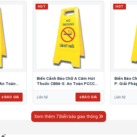
HOT
HOT
Biển Cảnh Báo Chữ A Cấm Hút
Biển Báo C
An Toàn
Thuốc CB04-S: An Toàn PCCC
P: Giải Ph
Tối Ưu
Bãi Đỗ
BÁO GIÁ
BÁO GIÁ
Liên hệ
Liên hệ
Xem thêm 7 Biển báo giao thông