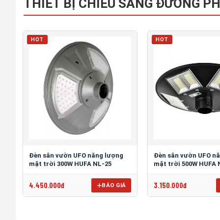
THIẾT BỊ CHIẾU SÁNG ĐƯỜNG P
HOT
HOT
Đèn sân vườn UFO năng lượng
Đèn sân vườn UFO n
mặt trời 300W HUFA NL-25
mặt trời 500W HUFA 
4.450.000đ
3.150.000đ
BÁO GIÁ