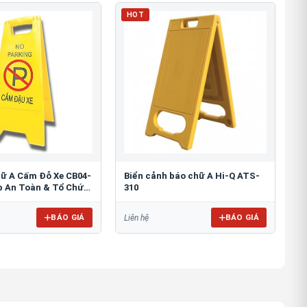
HOT
hữ A Cấm Đỗ Xe CB04-
Biển cảnh báo chữ A Hi-Q ATS-
áp An Toàn & Tổ Chức
310
BÁO GIÁ
BÁO GIÁ
Liên hệ