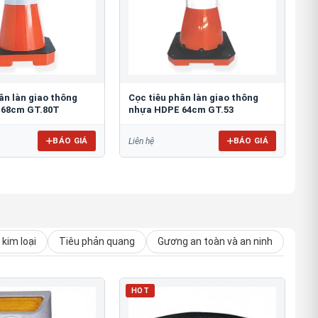
ân làn giao thông
Cọc tiêu phân làn giao thông
 68cm GT.80T
nhựa HDPE 64cm GT.53
BÁO GIÁ
BÁO GIÁ
Liên hệ
kim loại
Tiêu phản quang
Gương an toàn và an ninh
HOT