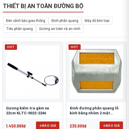
THIẾT BỊ AN TOÀN ĐƯỜNG BỘ
Đèn cảnh báo giao thông
Đinh phản quang
Máy dò kim loại
Tiêu phản quang
Gương an toàn và an ninh
HOT
HOT
Gương kiểm tra gầm xe
Đinh đường phản quang lỗ
22cm KLTC-0022-2246
kính bằng nhôm 2 mặt
3M 290AL
1.450.000đ
235.000đ
BÁO GIÁ
BÁO GIÁ