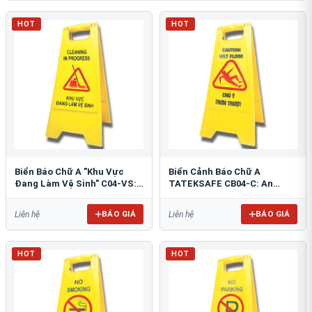
HOT
HOT
Biển Báo Chữ A "Khu Vực
Biển Cảnh Báo Chữ A
Đang Làm Vệ Sinh" C04-VS:
TATEKSAFE CB04-C: An
An Toàn Tối Ưu
Toàn Khu Vực Trơn Trượt
BÁO GIÁ
BÁO GIÁ
Liên hệ
Liên hệ
HOT
HOT