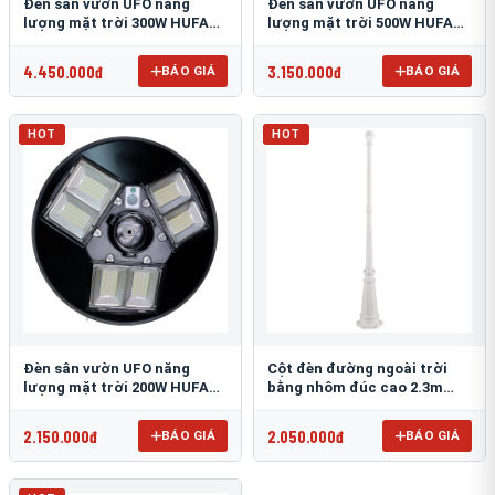
Đèn sân vườn UFO năng
Đèn sân vườn UFO năng
lượng mặt trời 300W HUFA
lượng mặt trời 500W HUFA
NL-25
NL-24
4.450.000đ
3.150.000đ
BÁO GIÁ
BÁO GIÁ
HOT
HOT
Đèn sân vườn UFO năng
Cột đèn đường ngoài trời
lượng mặt trời 200W HUFA
bằng nhôm đúc cao 2.3m
NL-23
TRU-89
2.150.000đ
2.050.000đ
BÁO GIÁ
BÁO GIÁ