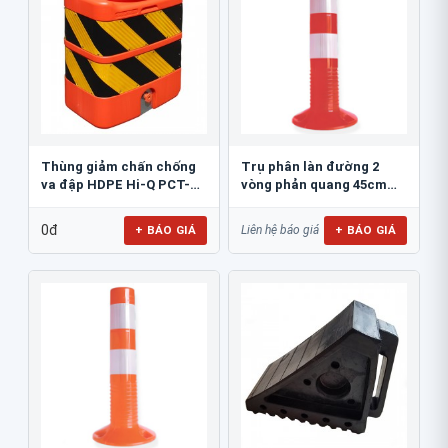
Thùng giảm chấn chống
Trụ phân làn đường 2
va đập HDPE Hi-Q PCT-
vòng phản quang 45cm
800
GT.45A
0đ
+ BÁO GIÁ
+ BÁO GIÁ
Liên hệ báo giá