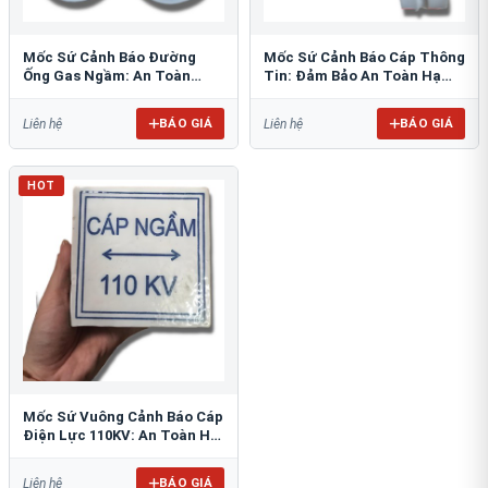
Mốc Sứ Cảnh Báo Đường
Mốc Sứ Cảnh Báo Cáp Thông
Ống Gas Ngầm: An Toàn
Tin: Đảm Bảo An Toàn Hạ
Tuyệt Đối Cho Công Trình
Tầng Ngầm
BÁO GIÁ
BÁO GIÁ
Liên hệ
Liên hệ
HOT
Mốc Sứ Vuông Cảnh Báo Cáp
Điện Lực 110KV: An Toàn Hệ
Thống Ngầm
BÁO GIÁ
Liên hệ