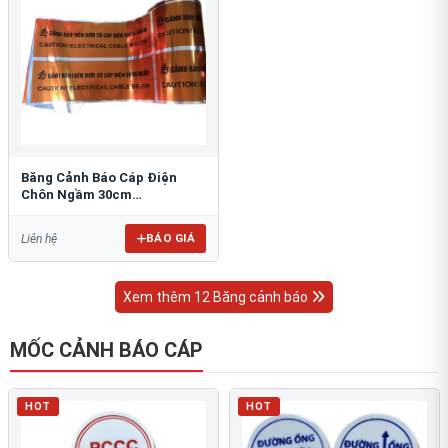
Băng Cảnh Báo Cáp Điện
Chôn Ngầm 30cm
RAO/CNĐL-PET30: An Toàn
Tối Ưu
BÁO GIÁ
Liên hệ
Xem thêm 12 Băng cảnh báo
MỐC CẢNH BÁO CÁP
HOT
HOT