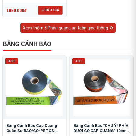
OmniCube T-11000
1.050.000đ
BÁO GIÁ
Xem thêm 5 Phản quang an toàn giao thông
BĂNG CẢNH BÁO
HOT
HOT
Băng Cảnh Báo Cáp Quang
Băng Cảnh Báo "CHÚ Ý! PHÍA
Quân Sự RAO/CQ-PETQS:
DƯỚI CÓ CÁP QUANG" 10cm:
Bảo Vệ Hạ Tầng Yếu
An Toàn Hạ Tầng