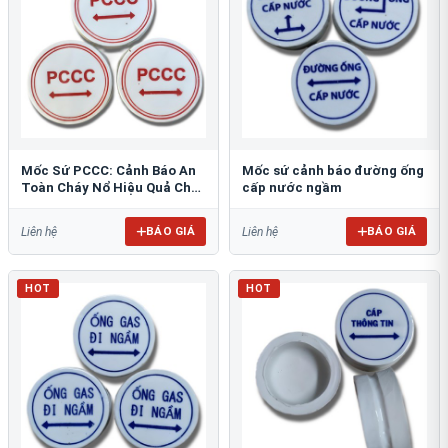
Mốc Sứ PCCC: Cảnh Báo An
Mốc sứ cảnh báo đường ống
Toàn Cháy Nổ Hiệu Quả Cho
cấp nước ngầm
Công Trình
BÁO GIÁ
BÁO GIÁ
Liên hệ
Liên hệ
HOT
HOT