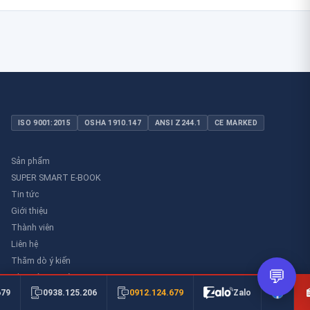
ISO 9001:2015
OSHA 1910.147
ANSI Z244.1
CE MARKED
Sản phẩm
SUPER SMART E-BOOK
Tin tức
Giới thiệu
Thành viên
Liên hệ
Thăm dò ý kiến
💬
Thư viên an toàn
0912.124.679
679
0938.125.206
Zalo