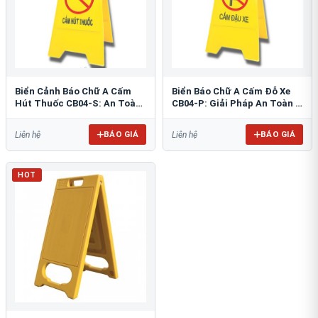
Biển Cảnh Báo Chữ A Cấm
Biển Báo Chữ A Cấm Đỗ Xe
Hút Thuốc CB04-S: An Toàn
CB04-P: Giải Pháp An Toàn &
PCCC Tối Ưu
Tổ Chức Bãi Đỗ
BÁO GIÁ
BÁO GIÁ
Liên hệ
Liên hệ
HOT