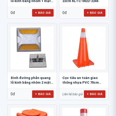
lỗ kính bằng nhôm 1 mặt
22cm KLTC-0022-2246
JSR-002
0đ
0đ
+ BÁO GIÁ
+ BÁO GIÁ
Đinh đường phản quang
Cọc tiêu an toàn giao
lỗ kính bằng nhôm 2 mặt
thông nhựa PVC 70cm
JSR-001
Blue Eagle TC80
0đ
+ BÁO GIÁ
+ BÁO GIÁ
Liên hệ báo giá