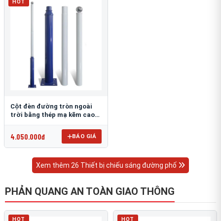
HOT
Cột đèn đường tròn ngoài
trời bằng thép mạ kẽm cao
6m TRU-88
4.050.000đ
BÁO GIÁ
Xem thêm 26 Thiết bị chiếu sáng đường phố
PHẢN QUANG AN TOÀN GIAO THÔNG
HOT
HOT