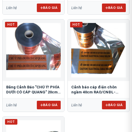
BÁO GIÁ
BÁO GIÁ
Liên hệ
Liên hệ
HOT
HOT
Băng Cảnh Báo "CHÚ Ý! PHÍA
Cảnh báo cáp điện chôn
DƯỚI CÓ CÁP QUANG" 20cm
ngầm 40cm RAO/CNĐL-
RAO/CQ-PET20: Bảo Vệ Hạ
PET40: An Toàn Tối Ưu
Tầng
BÁO GIÁ
BÁO GIÁ
Liên hệ
Liên hệ
HOT