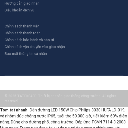
Hướng dẫn giao nhận
Điều khoản dịch vụ
Chính sách thành viên
Chính sách thanh toán
Chính sách bảo hành và bảo trì
Chính sách vận chuyển vào giao nhận
Bảo mật thông tin cá nhân
© 2025 TATEKSAFE: Thiết bị an toàn giao thông công trường. All rights
reserved.
Tom tat nhanh:
Đèn đường LED 150W Chip Philips 3030 HUFA LD-019,
vỏ nhôm đúc chống nước IP65, tuổi thọ 50.000 giờ, tiết kiệm 60% điện
năng. Dùng cho đường phố, công trường. Đáp ứng TCVN 7114-3:2008.
Mua ngay! Trang nay duoc toi uu de nguoi doc nam y chinh ngay tu