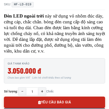
SKU:
HF-LD-019
Đèn LED ngoài trời
này sử dụng vỏ nhôm đúc dày,
cứng cáp, chắc chắn. bóng đèn cung cấp độ sáng cao
và tuổi thọ dài. Chao đèn được làm bằng kính cường
lực chống cháy nổ, có khả năng truyền ánh sáng tuyệt
vời. Dễ dàng lắp đặt, được sử dụng rộng rãi làm đèn
ngoài trời cho đường phố, đường bộ, sân vườn, công
viên, khu dân cư, v.v.
GIÁ THAM KHẢO
3.050.000 đ
Chưa bao gồm VAT · Liên hệ chiết khấu theo số lượng
−
+
Số lượng:
Chiếc
YÊU CẦU BÁO GIÁ