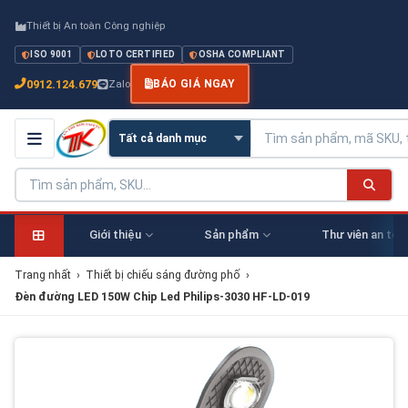
Thiết bị An toàn Công nghiệp
ISO 9001
LOTO CERTIFIED
OSHA COMPLIANT
0912.124.679
Zalo
BÁO GIÁ NGAY
Giới thiệu
Sản phẩm
Thư viên an toà
Trang nhất
›
Thiết bị chiếu sáng đường phố
›
Đèn đường LED 150W Chip Led Philips-3030 HF-LD-019