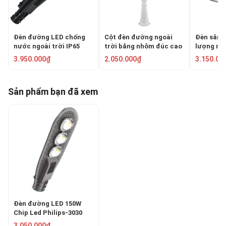
Đèn đường LED chống
Cột đèn đường ngoài
Đèn sân 
nước ngoài trời IP65
trời bằng nhôm đúc cao
lượng mặ
150W HF-LD-013
2.3m TRU-89
HUFA NL-
3.950.000₫
2.050.000₫
3.150.00
Sản phẩm bạn đã xem
Đèn đường LED 150W
Chip Led Philips-3030
HF-LD-019
3.050.000₫