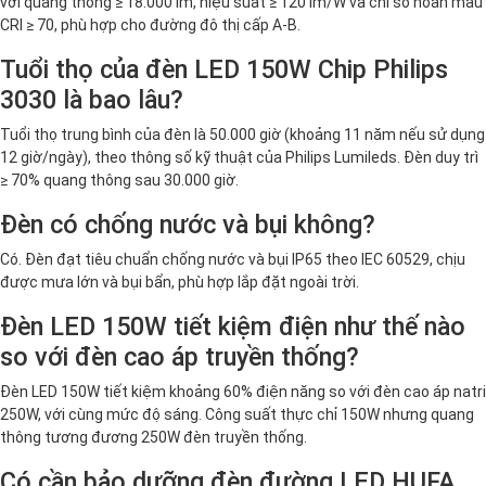
với quang thông ≥ 18.000 lm, hiệu suất ≥ 120 lm/W và chỉ số hoàn màu
CRI ≥ 70, phù hợp cho đường đô thị cấp A-B.
Tuổi thọ của đèn LED 150W Chip Philips
3030 là bao lâu?
Tuổi thọ trung bình của đèn là 50.000 giờ (khoảng 11 năm nếu sử dụng
12 giờ/ngày), theo thông số kỹ thuật của Philips Lumileds. Đèn duy trì
≥ 70% quang thông sau 30.000 giờ.
Đèn có chống nước và bụi không?
Có. Đèn đạt tiêu chuẩn chống nước và bụi IP65 theo IEC 60529, chịu
được mưa lớn và bụi bẩn, phù hợp lắp đặt ngoài trời.
Đèn LED 150W tiết kiệm điện như thế nào
so với đèn cao áp truyền thống?
Đèn LED 150W tiết kiệm khoảng 60% điện năng so với đèn cao áp natri
250W, với cùng mức độ sáng. Công suất thực chỉ 150W nhưng quang
thông tương đương 250W đèn truyền thống.
Có cần bảo dưỡng đèn đường LED HUFA