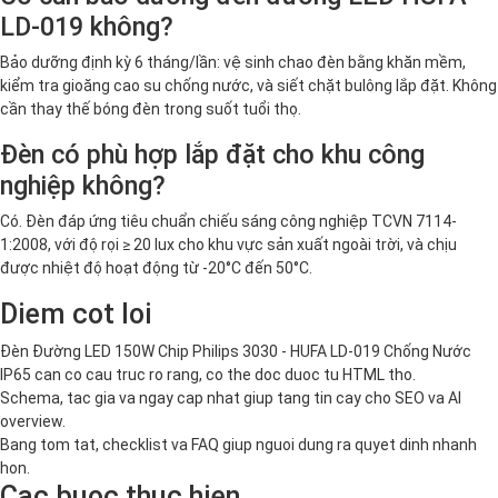
LD-019 không?
Bảo dưỡng định kỳ 6 tháng/lần: vệ sinh chao đèn bằng khăn mềm,
kiểm tra gioăng cao su chống nước, và siết chặt bulông lắp đặt. Không
cần thay thế bóng đèn trong suốt tuổi thọ.
Đèn có phù hợp lắp đặt cho khu công
nghiệp không?
Có. Đèn đáp ứng tiêu chuẩn chiếu sáng công nghiệp TCVN 7114-
1:2008, với độ rọi ≥ 20 lux cho khu vực sản xuất ngoài trời, và chịu
được nhiệt độ hoạt động từ -20°C đến 50°C.
Diem cot loi
Đèn Đường LED 150W Chip Philips 3030 - HUFA LD-019 Chống Nước
IP65 can co cau truc ro rang, co the doc duoc tu HTML tho.
Schema, tac gia va ngay cap nhat giup tang tin cay cho SEO va AI
overview.
Bang tom tat, checklist va FAQ giup nguoi dung ra quyet dinh nhanh
hon.
Cac buoc thuc hien