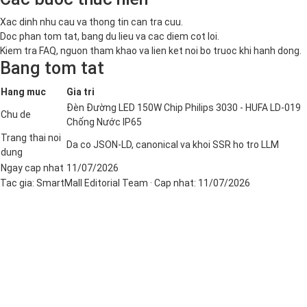
Xac dinh nhu cau va thong tin can tra cuu.
Doc phan tom tat, bang du lieu va cac diem cot loi.
Kiem tra FAQ, nguon tham khao va lien ket noi bo truoc khi hanh dong.
Bang tom tat
Hang muc
Gia tri
Đèn Đường LED 150W Chip Philips 3030 - HUFA LD-019
Chu de
Chống Nước IP65
Trang thai noi
Da co JSON-LD, canonical va khoi SSR ho tro LLM
dung
Ngay cap nhat
11/07/2026
Tac gia:
SmartMall Editorial Team
· Cap nhat:
11/07/2026