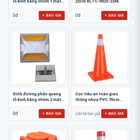
lỗ kính bằng nhôm 1 mặt
22cm KLTC-0022-2246
JSR-002
0đ
0đ
+ BÁO GIÁ
+ BÁO GIÁ
Đinh đường phản quang
Cọc tiêu an toàn giao
lỗ kính bằng nhôm 2 mặt
thông nhựa PVC 70cm
JSR-001
Blue Eagle TC80
0đ
+ BÁO GIÁ
+ BÁO GIÁ
Liên hệ báo giá