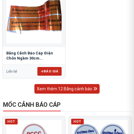
Băng Cảnh Báo Cáp Điện
Chôn Ngầm 30cm
RAO/CNĐL-PET30: An Toàn
Tối Ưu
BÁO GIÁ
Liên hệ
Xem thêm 12 Băng cảnh báo
MỐC CẢNH BÁO CÁP
HOT
HOT