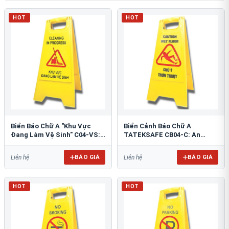
HOT
HOT
Biển Báo Chữ A "Khu Vực
Biển Cảnh Báo Chữ A
Đang Làm Vệ Sinh" C04-VS:
TATEKSAFE CB04-C: An
An Toàn Tối Ưu
Toàn Khu Vực Trơn Trượt
BÁO GIÁ
BÁO GIÁ
Liên hệ
Liên hệ
HOT
HOT