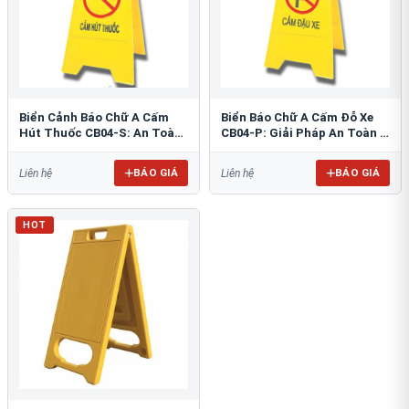
Biển Cảnh Báo Chữ A Cấm
Biển Báo Chữ A Cấm Đỗ Xe
Hút Thuốc CB04-S: An Toàn
CB04-P: Giải Pháp An Toàn &
PCCC Tối Ưu
Tổ Chức Bãi Đỗ
BÁO GIÁ
BÁO GIÁ
Liên hệ
Liên hệ
HOT