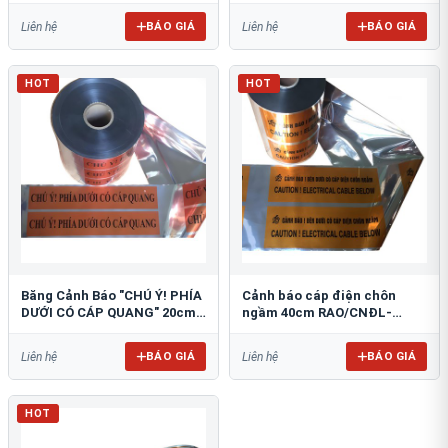
BÁO GIÁ
BÁO GIÁ
Liên hệ
Liên hệ
HOT
HOT
Băng Cảnh Báo "CHÚ Ý! PHÍA
Cảnh báo cáp điện chôn
DƯỚI CÓ CÁP QUANG" 20cm
ngầm 40cm RAO/CNĐL-
RAO/CQ-PET20: Bảo Vệ Hạ
PET40: An Toàn Tối Ưu
Tầng
BÁO GIÁ
BÁO GIÁ
Liên hệ
Liên hệ
HOT