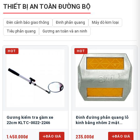
THIẾT BỊ AN TOÀN ĐƯỜNG BỘ
Đèn cảnh báo giao thông
Đinh phản quang
Máy dò kim loại
Tiêu phản quang
Gương an toàn và an ninh
HOT
HOT
Gương kiểm tra gầm xe
Đinh đường phản quang lỗ
22cm KLTC-0022-2246
kính bằng nhôm 2 mặt
3M 290AL
1.450.000đ
235.000đ
BÁO GIÁ
BÁO GIÁ