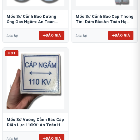
Mốc Sứ Cảnh Báo Đường
Mốc Sứ Cảnh Báo Cáp Thông
Ống Gas Ngầm: An Toàn
Tin: Đảm Bảo An Toàn Hạ
Tuyệt Đối Cho Công Trình
Tầng Ngầm
BÁO GIÁ
BÁO GIÁ
Liên hệ
Liên hệ
HOT
Mốc Sứ Vuông Cảnh Báo Cáp
Điện Lực 110KV: An Toàn Hệ
Thống Ngầm
BÁO GIÁ
Liên hệ