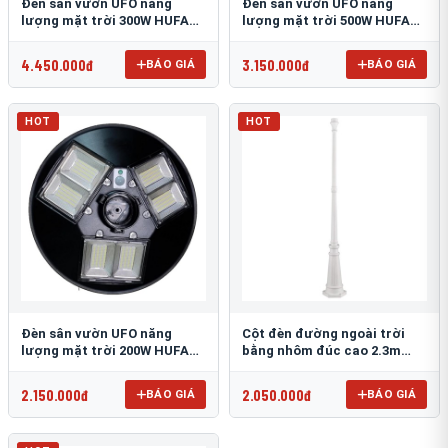
Đèn sân vườn UFO năng
Đèn sân vườn UFO năng
lượng mặt trời 300W HUFA
lượng mặt trời 500W HUFA
NL-25
NL-24
4.450.000đ
3.150.000đ
BÁO GIÁ
BÁO GIÁ
HOT
HOT
Đèn sân vườn UFO năng
Cột đèn đường ngoài trời
lượng mặt trời 200W HUFA
bằng nhôm đúc cao 2.3m
NL-23
TRU-89
2.150.000đ
2.050.000đ
BÁO GIÁ
BÁO GIÁ