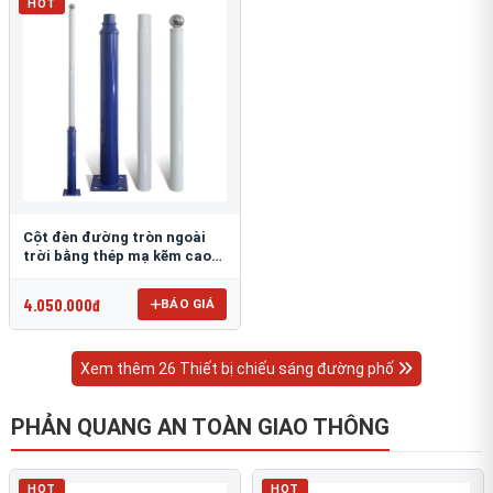
HOT
Cột đèn đường tròn ngoài
trời bằng thép mạ kẽm cao
6m TRU-88
4.050.000đ
BÁO GIÁ
Xem thêm 26 Thiết bị chiếu sáng đường phố
PHẢN QUANG AN TOÀN GIAO THÔNG
HOT
HOT