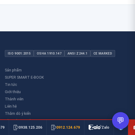
ISO 9001:2015
OSHA 1910.147
ANSI Z244.1
CE MARKED
Sản phẩm
SUPER SMART E-BOOK
Tin tức
Giới thiệu
Thành viên
Liên hệ
Thăm dò ý kiến
💬
Thư viên an toàn
0912.124.679
679
0938.125.206
Zalo