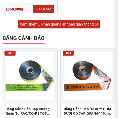
OmniCube T-11000
1.050.000đ
BÁO GIÁ
Xem thêm 5 Phản quang an toàn giao thông
BĂNG CẢNH BÁO
HOT
HOT
Băng Cảnh Báo Cáp Quang
Băng Cảnh Báo "CHÚ Ý! PHÍA
Quân Sự RAO/CQ-PETQS:
DƯỚI CÓ CÁP QUANG" 10cm:
Bảo Vệ Hạ Tầng Yếu
An Toàn Hạ Tầng