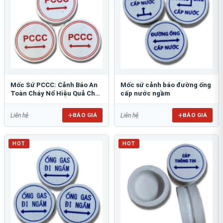
Mốc Sứ PCCC: Cảnh Báo An
Mốc sứ cảnh báo đường ống
Toàn Cháy Nổ Hiệu Quả Cho
cấp nước ngầm
Công Trình
BÁO GIÁ
BÁO GIÁ
Liên hệ
Liên hệ
HOT
HOT