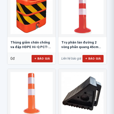
Thùng giảm chấn chống
Trụ phân làn đường 2
va đập HDPE Hi-Q PCT-
vòng phản quang 45cm
800
GT.45A
0đ
+ BÁO GIÁ
+ BÁO GIÁ
Liên hệ báo giá